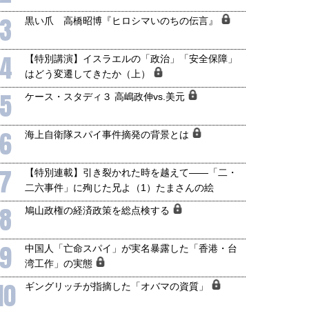
3
黒い爪 高橋昭博『ヒロシマいのちの伝言』
4
【特別講演】イスラエルの「政治」「安全保障」
はどう変遷してきたか（上）
5
ケース・スタディ３ 高嶋政伸vs.美元
6
海上自衛隊スパイ事件摘発の背景とは
7
【特別連載】引き裂かれた時を越えて――「二・
二六事件」に殉じた兄よ（1）たまさんの絵
8
鳩山政権の経済政策を総点検する
9
中国人「亡命スパイ」が実名暴露した「香港・台
湾工作」の実態
10
ギングリッチが指摘した「オバマの資質」