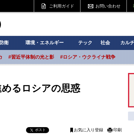
ご利用ガイド
お問い合わせ
ht フォーサイト
防衛
環境・エネルギー
テック
社会
カル
カ
#習近平体制の光と影
#ロシア・ウクライナ戦争
進めるロシアの思惑
ポスト
お気に入り登録
印刷