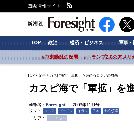
RSS
国際情報サイト
新潮社 Foresig
TOP
政治
経済・ビジネス
軍事・
#中東動乱の深層
#トランプ2.0のアメリ
TOP
>
記事
>
カスピ海で「軍拡」を進めるロシアの思惑
カスピ海で「軍拡」を
執筆者：
Foresight
2003年11月号
タグ：
ロシア
プーチン
イラン
日本
大統領選
エリア：
ヨーロッパ