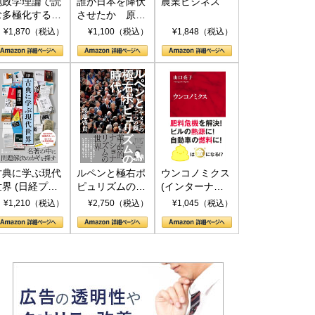
地政学理論で読
誰が日本を降伏
農業ビジネス
む多極化する世
させたか 原爆
界：トランプと
投下、ソ連参
¥1,870（税込）
¥1,100（税込）
¥1,848（税込）
RICSの挑戦
戦、そして聖断
(PHP新書)
古典に学ぶ現代
ルペンと極右ポ
ウンコノミクス
世界 (日経プレ
ピュリズムの時
(インターナシ
ミアシリーズ)
代：〈ヤヌス〉
ョナル新書)
¥1,210（税込）
¥2,750（税込）
¥1,045（税込）
の二つの顔