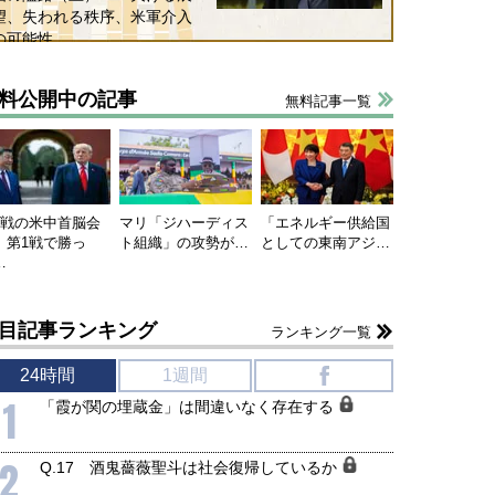
望、失われる秩序、米軍介入
の可能性
料公開中の記事
無料記事一覧
連戦の米中首脳会
マリ「ジハーディス
「エネルギー供給国
、第1戦で勝っ
ト組織」の攻勢が…
としての東南アジ…
…
目記事ランキング
ランキング一覧
24時間
1週間
f
1
「霞が関の埋蔵金」は間違いなく存在する
2
Q.17 酒鬼薔薇聖斗は社会復帰しているか