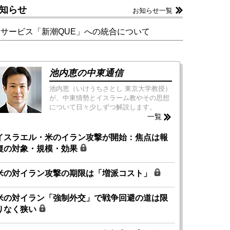
知らせ
お知らせ一覧
新サービス「新潮QUE」への統合について
池内恵の中東通信
池内恵（いけうちさとし 東京大学教授）
が、中東情勢とイスラーム教やその思想
について日々少しずつ解説します。
一覧
イスラエル・米のイラン攻撃が開始：焦点は報
復の対象・規模・効果
米の対イラン攻撃の期限は「増派コスト」
米の対イラン「強制外交」で戦争回避の道は限
りなく狭い