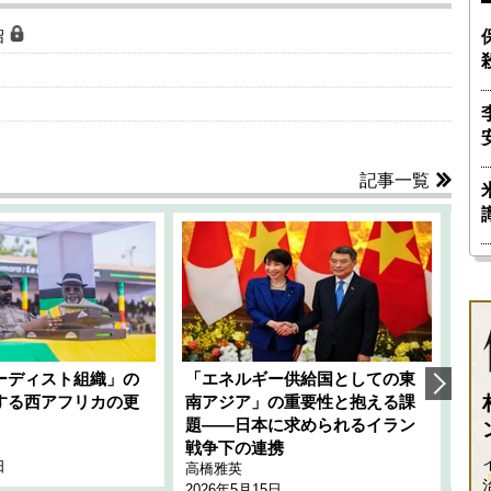
沼
記事一覧
ーディスト組織」の
「エネルギー供給国としての東
韓
する西アフリカの更
南アジア」の重要性と抱える課
1
題――日本に求められるイラン
全
千々
戦争下の連携
日
202
高橋雅英
2026年5月15日