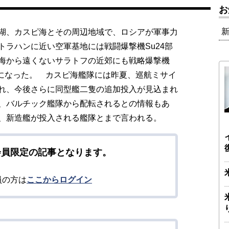
お
湖、カスピ海とその周辺地域で、ロシアが軍事力
ラハンに近い空軍基地には戦闘爆撃機Su24部
海から遠くないサラトフの近郊にも戦略爆撃機
うになった。 カスピ海艦隊には昨夏、巡航ミサイ
れ、今後さらに同型艦二隻の追加投入が見込まれ
、バルチック艦隊から配転されるとの情報もあ
、新造艦が投入される艦隊とまで言われる。
会員限定の記事となります。
員の方は
ここからログイン