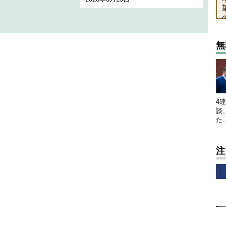
無
4
談
た
注