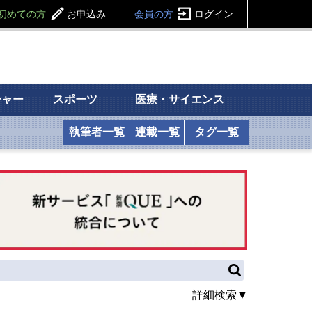
初めての方
お申込み
会員の方
ログイン
チャー
スポーツ
医療・サイエンス
執筆者一覧
連載一覧
タグ一覧
詳細検索▼