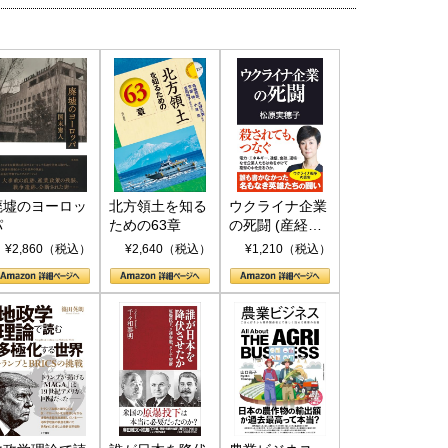
廃墟のヨーロッ
北方領土を知る
ウクライナ企業
パ
ための63章
の死闘 (産経セ
レクト S 039)
¥2,860（税込）
¥2,640（税込）
¥1,210（税込）