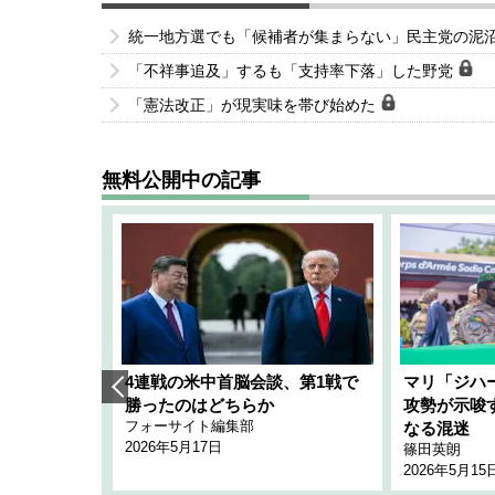
統一地方選でも「候補者が集まらない」民主党の泥
「不祥事追及」するも「支持率下落」した野党
「憲法改正」が現実味を帯び始めた
無料公開中の記事
艦隊」構想
4連戦の米中首脳会談、第1戦で
マリ「ジハ
「空白」
勝ったのはどちらか
攻勢が示唆
フォーサイト編集部
のか
なる混迷
2026年5月17日
篠田英朗
2026年5月15