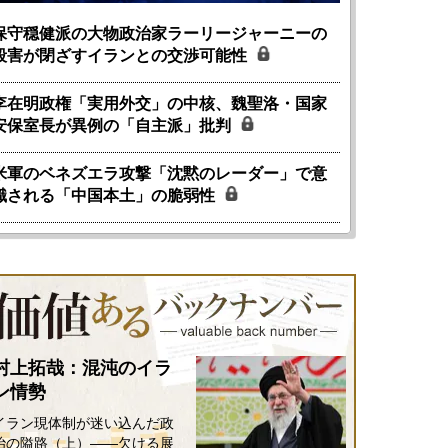
保守穏健派の大物政治家ラーリージャーニーの
殺害が閉ざすイランとの交渉可能性
李在明政権「実用外交」の中核、魏聖洛・国家
安保室長が異例の「自主派」批判
米軍のベネズエラ攻撃「沈黙のレーダー」で意
識される「中国本土」の脆弱性
国にも理解してほしい「極東
ホルムズ海峡危機で加速したエ
905年体制」における日米韓安
ネルギー転換が「中国依存」に
村上拓哉：混沌のイラ
保障協力の意味
行き着くリスク
ン情勢
和泰明
小山堅
イラン現体制が迷い込んだ政
6年5月15日
2026年5月14日
治の隘路（上）――欠ける展