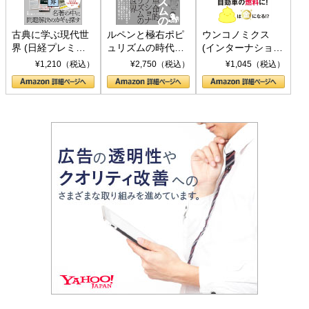
古典に学ぶ現代世
ルペンと極右ポピ
ウンコノミクス
界 (日経プレミア
ュリズムの時代：
(インターナショナ
シリーズ)
〈ヤヌス〉の二つ
ル新書)
¥1,210（税込）
¥2,750（税込）
¥1,045（税込）
の顔