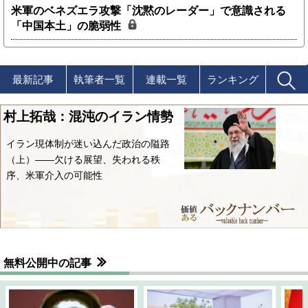
米軍のベネズエラ攻撃「沈黙のレーダー」で意識される
「中国本土」の脆弱性
最新記事
執筆者一覧
連載一覧
ランキング
村上拓哉：混沌のイラン情勢
イラン現体制が迷い込んだ政治の隘路
（上）――欠ける展望、失われる秩
序、米軍介入の可能性
無料公開中の記事