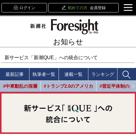
ログイン
初めての方
会員登録
お知らせ
新サービス「新潮QUE」への統合について
最新記事
執筆者一覧
連載一覧
ランキング
#中東動乱の深層
#トランプ2.0のアメリカ
#習近平体制の光