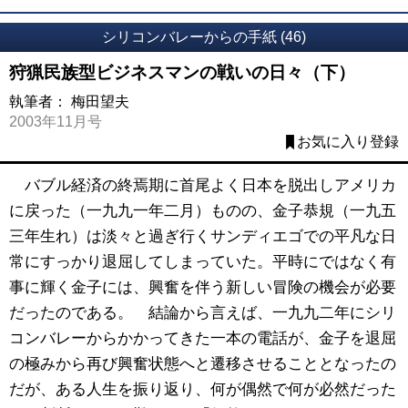
シリコンバレーからの手紙 (46)
狩猟民族型ビジネスマンの戦いの日々（下）
執筆者：
梅田望夫
2003年11月号
お気に入り登録
バブル経済の終焉期に首尾よく日本を脱出しアメリカ
に戻った（一九九一年二月）ものの、金子恭規（一九五
三年生れ）は淡々と過ぎ行くサンディエゴでの平凡な日
常にすっかり退屈してしまっていた。平時にではなく有
事に輝く金子には、興奮を伴う新しい冒険の機会が必要
だったのである。 結論から言えば、一九九二年にシリ
コンバレーからかかってきた一本の電話が、金子を退屈
の極みから再び興奮状態へと遷移させることとなったの
だが、ある人生を振り返り、何が偶然で何が必然だった