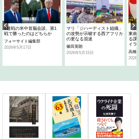
4連戦の米中首脳会談、第1
マリ「ジハーディスト組織」
「エ
戦で勝ったのはどちらか
の攻勢が示唆する西アフリカ
東南
の更なる混迷
る課
フォーサイト編集部
イラ
篠田英朗
2026年5月17日
高橋
2026年5月15日
202