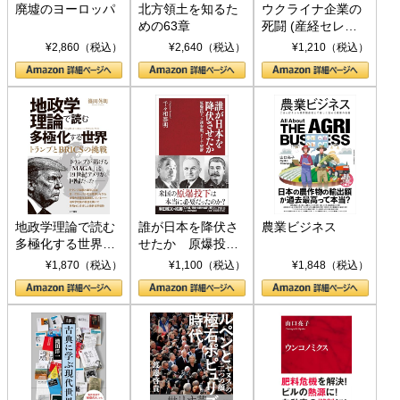
廃墟のヨーロッパ
北方領土を知るた
ウクライナ企業の
めの63章
死闘 (産経セレク
ト S 039)
¥2,860（税込）
¥2,640（税込）
¥1,210（税込）
地政学理論で読む
誰が日本を降伏さ
農業ビジネス
多極化する世界：
せたか 原爆投
トランプとBRICS
下、ソ連参戦、そ
¥1,870（税込）
¥1,100（税込）
¥1,848（税込）
の挑戦
して聖断 (PHP新
書)