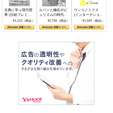
古典に学ぶ現代世
ルペンと極右ポピ
ウンコノミクス
界 (日経プレミア
ュリズムの時代：
(インターナショナ
シリーズ)
〈ヤヌス〉の二つ
ル新書)
¥1,210（税込）
¥2,750（税込）
¥1,045（税込）
の顔