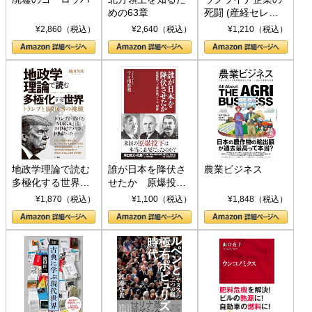
めの63章
死闘 (産経セレク
ト S 039)
¥2,860（税込）
¥2,640（税込）
¥1,210（税込）
地政学理論で読む
誰が日本を降伏さ
農業ビジネス
多極化する世界：
せたか 原爆投
トランプとBRICS
下、ソ連参戦、そ
¥1,870（税込）
¥1,100（税込）
¥1,848（税込）
の挑戦
して聖断 (PHP新
書)