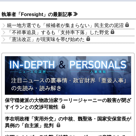
執筆者「Foresight」の最新記事
統一地方選でも「候補者が集まらない」民主党の泥沼
「不祥事追及」するも「支持率下落」した野党
「憲法改正」が現実味を帯び始めた
保守穏健派の大物政治家ラーリージャーニーの殺害が閉ざ
すイランとの交渉可能性
李在明政権「実用外交」の中核、魏聖洛・国家安保室長が
異例の「自主派」批判