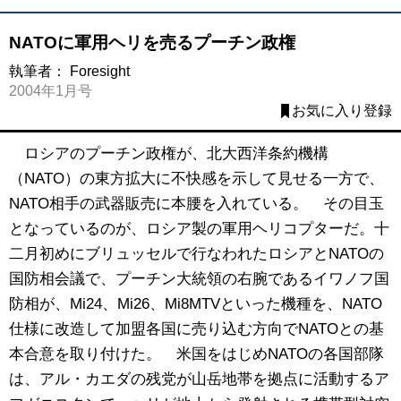
NATOに軍用ヘリを売るプーチン政権
執筆者：
Foresight
2004年1月号
お気に入り登録
ロシアのプーチン政権が、北大西洋条約機構
（NATO）の東方拡大に不快感を示して見せる一方で、
NATO相手の武器販売に本腰を入れている。 その目玉
となっているのが、ロシア製の軍用ヘリコプターだ。十
二月初めにブリュッセルで行なわれたロシアとNATOの
国防相会議で、プーチン大統領の右腕であるイワノフ国
防相が、Mi24、Mi26、Mi8MTVといった機種を、NATO
仕様に改造して加盟各国に売り込む方向でNATOとの基
本合意を取り付けた。 米国をはじめNATOの各国部隊
は、アル・カエダの残党が山岳地帯を拠点に活動するア