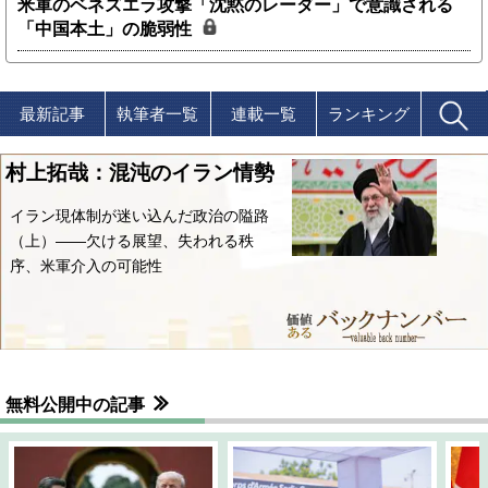
米軍のベネズエラ攻撃「沈黙のレーダー」で意識される
「中国本土」の脆弱性
最新記事
執筆者一覧
連載一覧
ランキング
村上拓哉：混沌のイラン情勢
イラン現体制が迷い込んだ政治の隘路
（上）――欠ける展望、失われる秩
序、米軍介入の可能性
無料公開中の記事