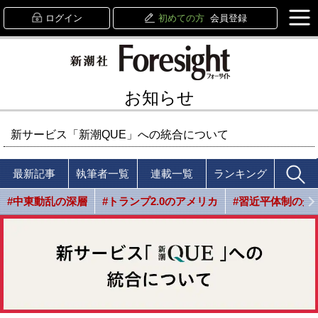
ログイン
初めての方
会員登録
お知らせ
新サービス「新潮QUE」への統合について
最新記事
執筆者一覧
連載一覧
ランキング
#中東動乱の深層
#トランプ2.0のアメリカ
#習近平体制の光