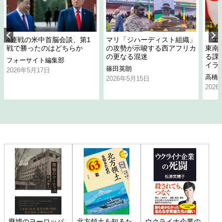
4連戦の米中首脳会談、第1
マリ「ジハーディスト組織」
「エ
戦で勝ったのはどちらか
の攻勢が示唆する西アフリカ
東南
の更なる混迷
る課
フォーサイト編集部
イラ
篠田英朗
2026年5月17日
高橋
2026年5月15日
202
廃墟のヨーロッパ
北方領土を知るた
ウクライナ企業の