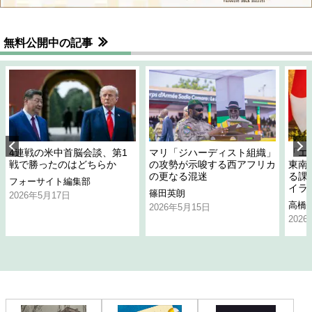
無料公開中の記事
4連戦の米中首脳会談、第1
マリ「ジハーディスト組織」
「エ
戦で勝ったのはどちらか
の攻勢が示唆する西アフリカ
東南
の更なる混迷
る課
フォーサイト編集部
イラ
篠田英朗
2026年5月17日
高橋
2026年5月15日
202