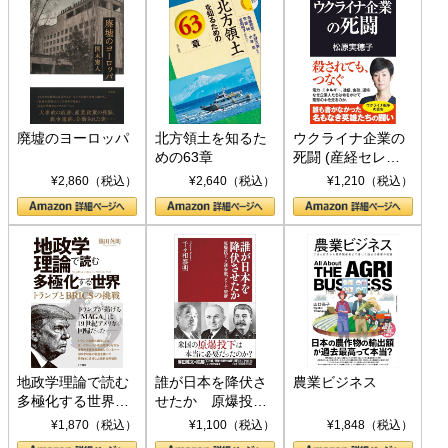
廃墟のヨーロッパ
北方領土を知るた
ウクライナ企業の
めの63章
死闘 (産経セレク
ト S 039)
¥2,860（税込）
¥2,640（税込）
¥1,210（税込）
地政学理論で読む
誰が日本を降伏さ
農業ビジネス
多極化する世界：
せたか 原爆投
トランプとBRICS
下、ソ連参戦、そ
¥1,870（税込）
¥1,100（税込）
¥1,848（税込）
の挑戦
して聖断 (PHP新