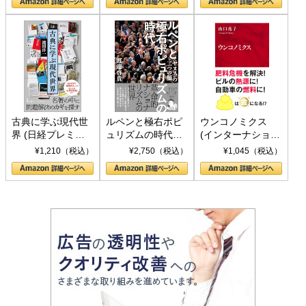
書)
古典に学ぶ現代世
ルペンと極右ポピ
ウンコノミクス
界 (日経プレミア
ュリズムの時代：
(インターナショナ
シリーズ)
〈ヤヌス〉の二つ
ル新書)
¥1,210（税込）
¥2,750（税込）
¥1,045（税込）
の顔