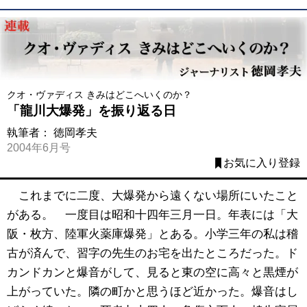
クオ・ヴァディス きみはどこへいくのか？
「龍川大爆発」を振り返る日
執筆者：
徳岡孝夫
2004年6月号
お気に入り登録
これまでに二度、大爆発から遠くない場所にいたこと
がある。 一度目は昭和十四年三月一日。年表には「大
阪・枚方、陸軍火薬庫爆発」とある。小学三年の私は稽
古が済んで、習字の先生のお宅を出たところだった。ド
カンドカンと爆音がして、見ると東の空に高々と黒煙が
上がっていた。隣の町かと思うほど近かった。爆音はし