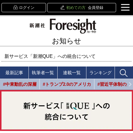
ログイン
初めての方
会員登録
お知らせ
新サービス「新潮QUE」への統合について
最新記事
執筆者一覧
連載一覧
ランキング
#中東動乱の深層
#トランプ2.0のアメリカ
#習近平体制の光