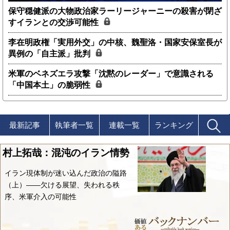
保守穏健派の大物政治家ラーリージャーニーの殺害が閉ざ
すイランとの交渉可能性
李在明政権「実用外交」の中核、魏聖洛・国家安保室長が
異例の「自主派」批判
米軍のベネズエラ攻撃「沈黙のレーダー」で意識される
「中国本土」の脆弱性
最新記事
執筆者一覧
連載一覧
ランキング
村上拓哉：混沌のイラン情勢
イラン現体制が迷い込んだ政治の隘路
（上）――欠ける展望、失われる秩
序、米軍介入の可能性