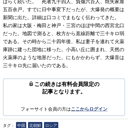
ばらく続いた。 死者九十四人、負傷六百人、焼失家屋
五百余戸。すでに日中事変下だったが、大爆発の概要は
新聞に出た。詳細は口コミでまもなく伝わってきた。
私の家は大阪・梅田と神戸・三宮のほぼ中間の西宮北口
だった。地図で測ると、枚方から直線距離で三十キロ弱
である。その時から二十四年後、私は妻子を連れて火薬
庫跡に建った団地に移った。小高い丘に囲まれ、天然の
火薬庫のような地形だった。にもかかわらず、大爆音は
三十キロ先に届いたのである。
この続きは有料会員限定の
記事となります。
フォーサイト会員の方は
ここからログイン
タグ：
中国
北朝鮮
ロシア