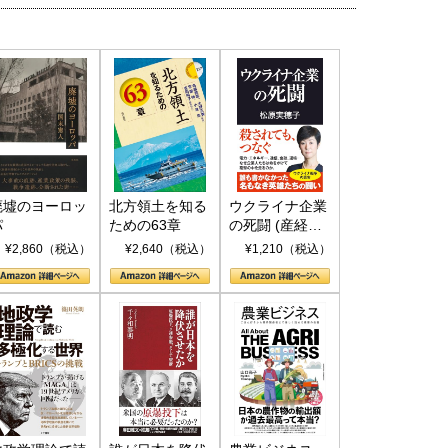
廃墟のヨーロッ
北方領土を知る
ウクライナ企業
パ
ための63章
の死闘 (産経セ
レクト S 039)
¥2,860（税込）
¥2,640（税込）
¥1,210（税込）