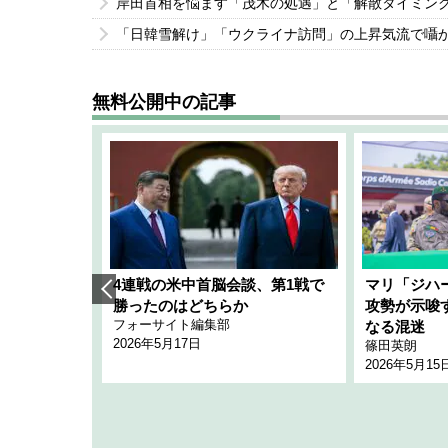
岸田首相を悩ます「茂木の処遇」と「解散タイミン
「日韓雪解け」「ウクライナ訪問」の上昇気流で囁
無料公開中の記事
艦隊」構想
4連戦の米中首脳会談、第1戦で
マリ「ジハ
「空白」
勝ったのはどちらか
攻勢が示唆
フォーサイト編集部
のか
なる混迷
2026年5月17日
篠田英朗
2026年5月15