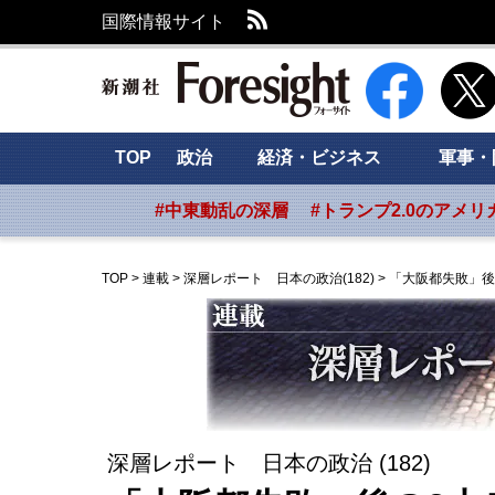
RSS
国際情報サイト
新潮社 Foresig
TOP
政治
経済・ビジネス
軍事・
#中東動乱の深層
#トランプ2.0のアメリ
TOP
>
連載
>
深層レポート 日本の政治(182)
>
「大阪都失敗」後
深層レポート 日本の政治 (182)