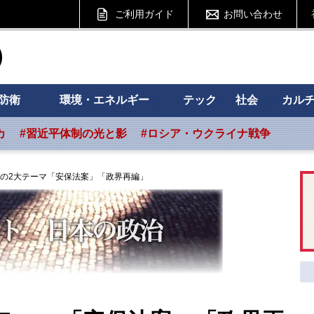
ご利用ガイド
お問い合わせ
ht フォーサイト
防衛
環境・エネルギー
テック
社会
カル
カ
#習近平体制の光と影
#ロシア・ウクライナ戦争
の2大テーマ「安保法案」「政界再編」