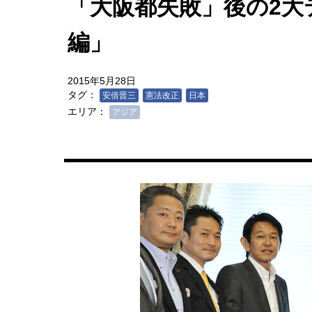
「大阪都失敗」後の2大
編」
2015年5月28日
タグ：
安倍晋三
憲法改正
日本
エリア：
アジア