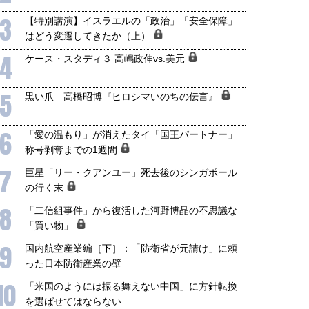
3
【特別講演】イスラエルの「政治」「安全保障」
はどう変遷してきたか（上）
4
ケース・スタディ３ 高嶋政伸vs.美元
5
黒い爪 高橋昭博『ヒロシマいのちの伝言』
6
「愛の温もり」が消えたタイ「国王パートナー」
称号剥奪までの1週間
7
巨星「リー・クアンユー」死去後のシンガポール
の行く末
8
「二信組事件」から復活した河野博晶の不思議な
「買い物」
9
国内航空産業編［下］：「防衛省が元請け」に頼
った日本防衛産業の壁
10
「米国のようには振る舞えない中国」に方針転換
を選ばせてはならない