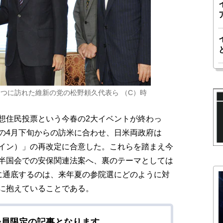
さつに訪れた維新の党の松野頼久代表ら （C）時
想住民投票という今春の2大イベントが終わっ
の4月下旬からの訪米に合わせ、日米両政府は
イン）」の再改定に合意した。これらを踏まえ今
半国会での安保関連法案へ、裏のテーマとしては
に通底するのは、来年夏の参院選にどのように対
に抱えていることである。
会員限定の記事となります。