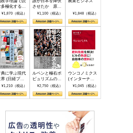
地政学理論で読
誰が日本を降伏
農業ビジネス
む多極化する世
させたか 原爆
界：トランプと
投下、ソ連参
¥1,870（税込）
¥1,100（税込）
¥1,848（税込）
RICSの挑戦
戦、そして聖断
(PHP新書)
古典に学ぶ現代
ルペンと極右ポ
ウンコノミクス
世界 (日経プレ
ピュリズムの時
(インターナシ
ミアシリーズ)
代：〈ヤヌス〉
ョナル新書)
¥1,210（税込）
¥2,750（税込）
¥1,045（税込）
の二つの顔