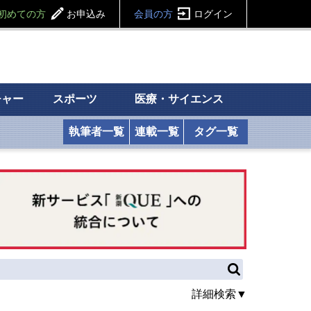
初めての方
お申込み
会員の方
ログイン
チャー
スポーツ
医療・サイエンス
執筆者一覧
連載一覧
タグ一覧
詳細検索▼