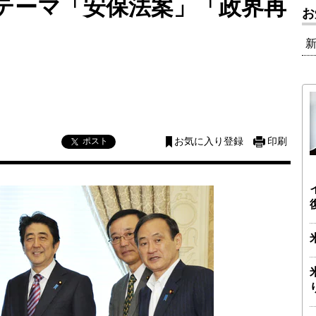
テーマ「安保法案」「政界再
お
ポスト
お気に入り登録
印刷