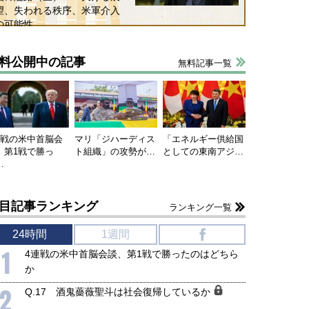
望、失われる秩序、米軍介入
の可能性
料公開中の記事
無料記事一覧
連戦の米中首脳会
マリ「ジハーディス
「エネルギー供給国
、第1戦で勝っ
ト組織」の攻勢が…
としての東南アジ…
…
国にも理解してほしい「極東
ホルムズ海峡危機で加速したエ
目記事ランキング
ランキング一覧
905年体制」における日米韓安
ネルギー転換が「中国依存」に
保障協力の意味
行き着くリスク
24時間
1週間
f
和泰明
小山堅
1
6年5月15日
2026年5月14日
4連戦の米中首脳会談、第1戦で勝ったのはどちら
か
2
Q.17 酒鬼薔薇聖斗は社会復帰しているか