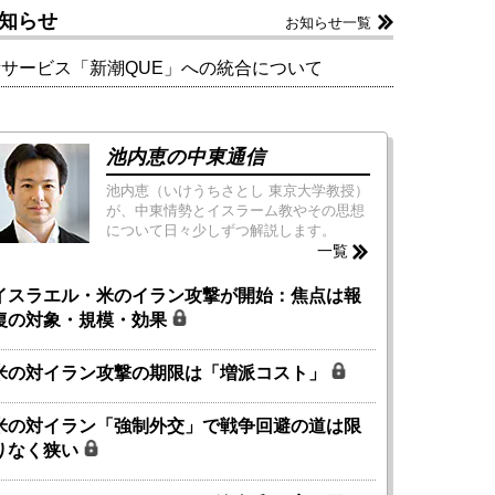
知らせ
お知らせ一覧
新サービス「新潮QUE」への統合について
池内恵の中東通信
池内恵（いけうちさとし 東京大学教授）
が、中東情勢とイスラーム教やその思想
について日々少しずつ解説します。
一覧
イスラエル・米のイラン攻撃が開始：焦点は報
復の対象・規模・効果
米の対イラン攻撃の期限は「増派コスト」
米の対イラン「強制外交」で戦争回避の道は限
りなく狭い