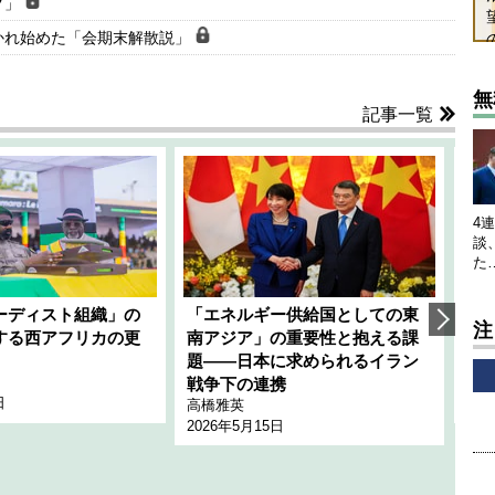
グ」
かれ始めた「会期末解散説」
無
記事一覧
4
談
た
ーディスト組織」の
「エネルギー供給国としての東
韓
注
する西アフリカの更
南アジア」の重要性と抱える課
1
題――日本に求められるイラン
全
千々
戦争下の連携
日
202
高橋雅英
2026年5月15日