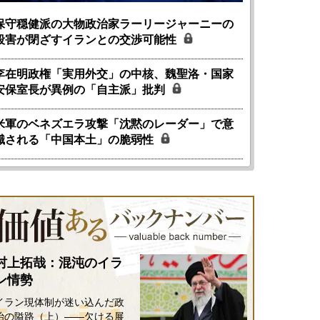
保守穏健派の大物政治家ラーリージャーニーの
殺害が閉ざすイランとの交渉可能性
李在明政権「実用外交」の中核、魏聖洛・国家
安保室長が異例の「自主派」批判
米軍のベネズエラ攻撃「沈黙のレーダー」で意
識される「中国本土」の脆弱性
村上拓哉：混沌のイラ
ン情勢
イラン現体制が迷い込んだ政
治の隘路（上）――欠ける展