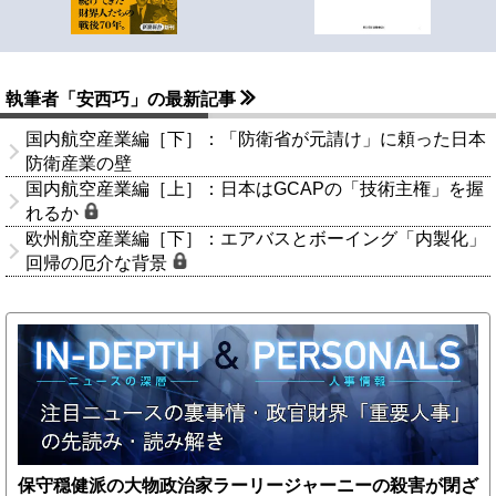
執筆者「安西巧」の最新記事
国内航空産業編［下］：「防衛省が元請け」に頼った日本
防衛産業の壁
国内航空産業編［上］：日本はGCAPの「技術主権」を握
れるか
欧州航空産業編［下］：エアバスとボーイング「内製化」
回帰の厄介な背景
保守穏健派の大物政治家ラーリージャーニーの殺害が閉ざ