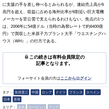
に支援の手を差し伸べるとみられるが、連結売上高が6
兆円を超え、収益に占める海外比率が6割近い巨大電機
メーカーを官公需で支えられるわけもない。焦点の1つ
は、2006年に54億ドル（当時の為替レートで約6400億
円）で買収した米原子力プラント大手「ウエスチングハ
ウス（WH）」の行方である。
この続きは有料会員限定の
記事となります。
フォーサイト会員の方は
ここからログイン
タグ：
安倍晋三
中国
ロシア
ドイツ
フランス
スペイン
日本
原発
エリア：
北米
ヨーロッパ
アジア