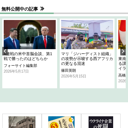
無料公開中の記事
4連戦の米中首脳会談、第1
マリ「ジハーディスト組織」
「エ
戦で勝ったのはどちらか
の攻勢が示唆する西アフリカ
東南
の更なる混迷
る課
フォーサイト編集部
イラ
篠田英朗
2026年5月17日
高橋
2026年5月15日
202