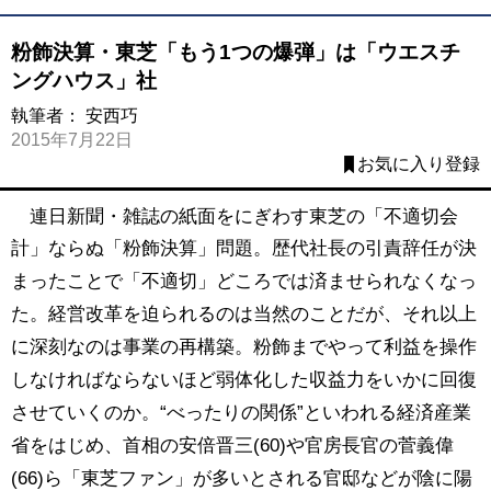
粉飾決算・東芝「もう1つの爆弾」は「ウエスチ
ングハウス」社
執筆者：
安西巧
2015年7月22日
お気に入り登録
連日新聞・雑誌の紙面をにぎわす東芝の「不適切会
計」ならぬ「粉飾決算」
問題。歴代社長の引責辞任が決
まったことで「不適切」どころでは済ませられなくなっ
た。経営改革を迫られるのは当然のことだが、それ以上
に深刻なのは事業の再構築。粉飾までやって利益を操作
しなければならないほど弱体化した収益力をいかに回復
させていくのか。“べったりの関係”といわれる経済産業
省をはじめ、首相の安倍晋三(60)や官房長官の菅義偉
(66)ら「東芝ファン」が多いとされる官邸などが陰に陽