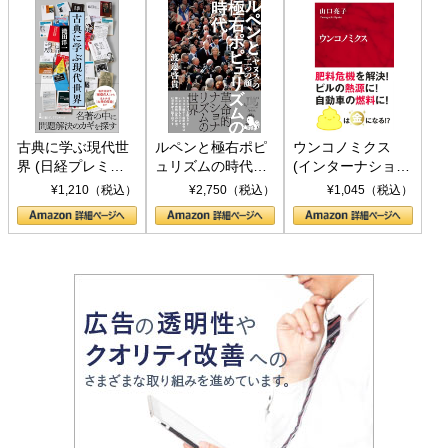
古典に学ぶ現代世
ルペンと極右ポピ
ウンコノミクス
界 (日経プレミア
ュリズムの時代：
(インターナショナ
シリーズ)
〈ヤヌス〉の二つ
ル新書)
¥1,210（税込）
¥2,750（税込）
¥1,045（税込）
の顔