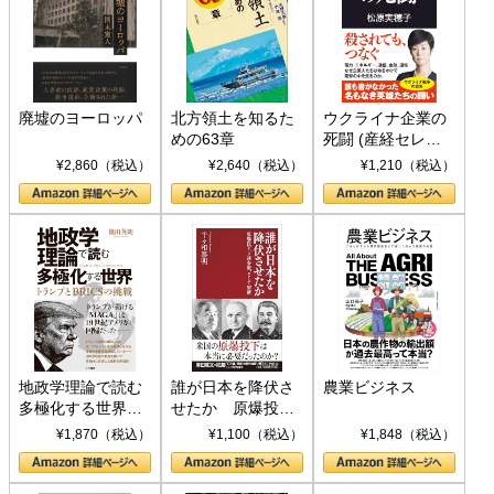
廃墟のヨーロッパ
北方領土を知るた
ウクライナ企業の
めの63章
死闘 (産経セレク
ト S 039)
¥2,860（税込）
¥2,640（税込）
¥1,210（税込）
地政学理論で読む
誰が日本を降伏さ
農業ビジネス
多極化する世界：
せたか 原爆投
トランプとBRICS
下、ソ連参戦、そ
¥1,870（税込）
¥1,100（税込）
¥1,848（税込）
の挑戦
して聖断 (PHP新
書)