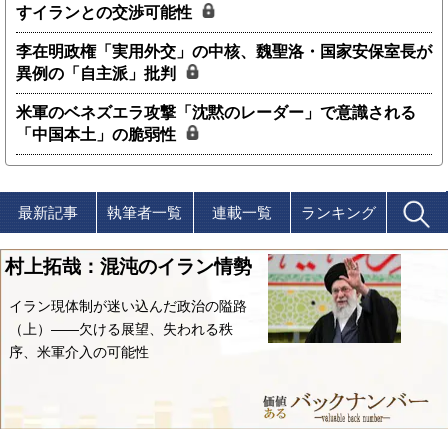
すイランとの交渉可能性
李在明政権「実用外交」の中核、魏聖洛・国家安保室長が
異例の「自主派」批判
米軍のベネズエラ攻撃「沈黙のレーダー」で意識される
「中国本土」の脆弱性
最新記事
執筆者一覧
連載一覧
ランキング
村上拓哉：混沌のイラン情勢
イラン現体制が迷い込んだ政治の隘路
（上）――欠ける展望、失われる秩
序、米軍介入の可能性