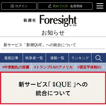
ログイン
初めての方
会員登録
お知らせ
新サービス「新潮QUE」への統合について
最新記事
執筆者一覧
連載一覧
ランキング
#中東動乱の深層
#トランプ2.0のアメリカ
#習近平体制の光