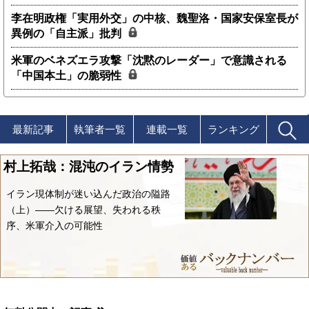
李在明政権「実用外交」の中核、魏聖洛・国家安保室長が
異例の「自主派」批判
米軍のベネズエラ攻撃「沈黙のレーダー」で意識される
「中国本土」の脆弱性
最新記事
執筆者一覧
連載一覧
ランキング
村上拓哉：混沌のイラン情勢
イラン現体制が迷い込んだ政治の隘路
（上）――欠ける展望、失われる秩
序、米軍介入の可能性