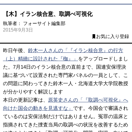
【木】イラン核合意、取調べ可視化
執筆者：
フォーサイト編集部
2015年9月3日
お気に入り登録
昨日午後、
鈴木一人さんの「『イラン核合意』の行方
（上）精緻に設計された『枷』」
をアップロードしまし
た。7月14日のイラン核合意の直前まで、国連安保理決
議に基づいて設置された専門家パネルの一員として、こ
の問題に関わってきた鈴木一人・北海道大学大学院教授
が分かりやすく解説します
本日の更新記事は、
原英史さんの「『取調べ可視化』へ
向けた国会の動きを見逃すな」
です。今国会で審議され
ているのは安保法制だけではありません。冤罪の温床と
指摘されてきた捜査当局の取調べの状況を改善するため