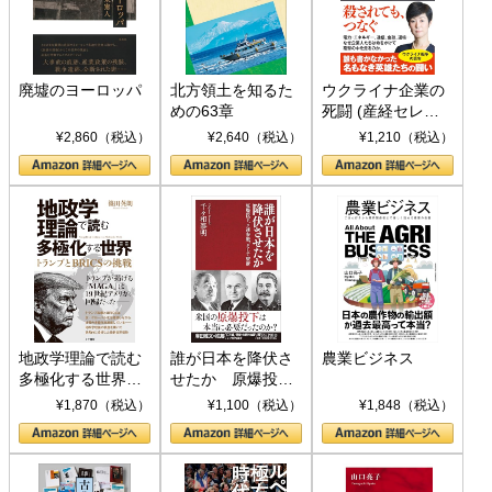
廃墟のヨーロッパ
北方領土を知るた
ウクライナ企業の
めの63章
死闘 (産経セレク
ト S 039)
¥2,860（税込）
¥2,640（税込）
¥1,210（税込）
地政学理論で読む
誰が日本を降伏さ
農業ビジネス
多極化する世界：
せたか 原爆投
トランプとBRICS
下、ソ連参戦、そ
¥1,870（税込）
¥1,100（税込）
¥1,848（税込）
の挑戦
して聖断 (PHP新
書)