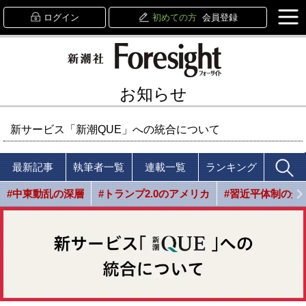
ログイン
初めての方
会員登録
お知らせ
新サービス「新潮QUE」への統合について
最新記事
執筆者一覧
連載一覧
ランキング
#中東動乱の深層
#トランプ2.0のアメリカ
#習近平体制の光