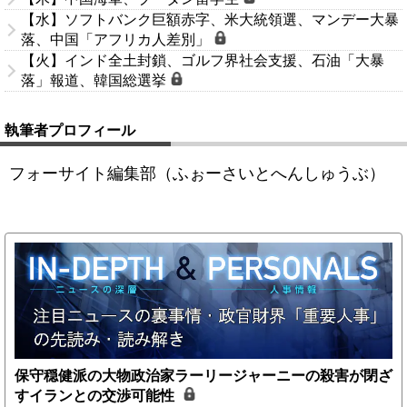
【水】ソフトバンク巨額赤字、米大統領選、マンデー大暴
落、中国「アフリカ人差別」
【火】インド全土封鎖、ゴルフ界社会支援、石油「大暴
落」報道、韓国総選挙
執筆者プロフィール
フォーサイト編集部（ふぉーさいとへんしゅうぶ）
保守穏健派の大物政治家ラーリージャーニーの殺害が閉ざ
すイランとの交渉可能性