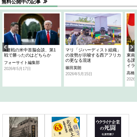
無料公開中の記事
4連戦の米中首脳会談、第1
マリ「ジハーディスト組織」
「エ
戦で勝ったのはどちらか
の攻勢が示唆する西アフリカ
東南
の更なる混迷
る課
フォーサイト編集部
イラ
篠田英朗
2026年5月17日
高橋
2026年5月15日
202