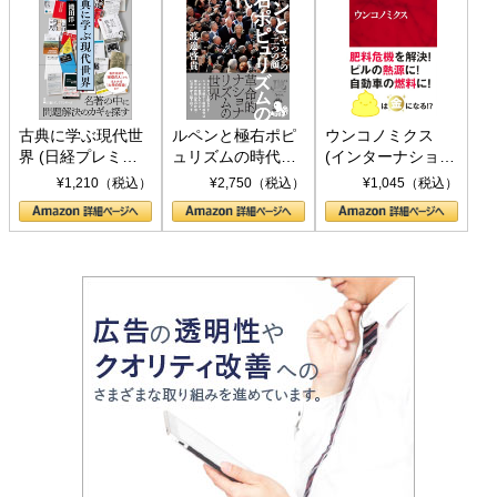
古典に学ぶ現代世
ルペンと極右ポピ
ウンコノミクス
界 (日経プレミア
ュリズムの時代：
(インターナショナ
シリーズ)
〈ヤヌス〉の二つ
ル新書)
¥1,210（税込）
¥2,750（税込）
¥1,045（税込）
の顔