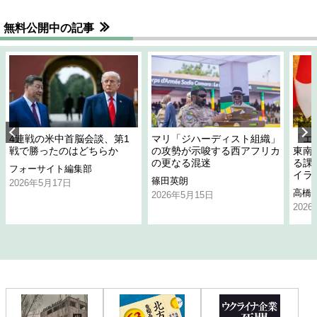
無料公開中の記事
4連戦の米中首脳会談、第1
マリ「ジハーディスト組織」
「エ
戦で勝ったのはどちらか
の攻勢が示唆する西アフリカ
東南
の更なる混迷
る課
フォーサイト編集部
イラ
篠田英朗
2026年5月17日
高橋
2026年5月15日
202