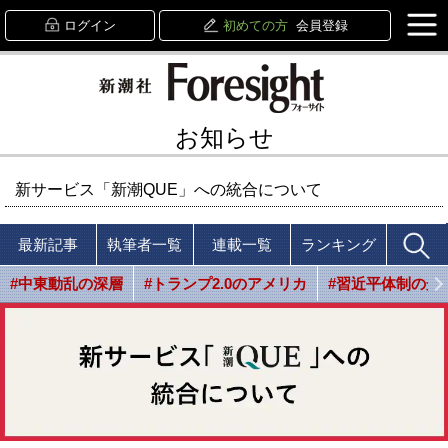
ログイン
初めての方
会員登録
お知らせ
新サービス「新潮QUE」への統合について
最新記事
執筆者一覧
連載一覧
ランキング
#中東動乱の深層
#トランプ2.0のアメリカ
#習近平体制の光