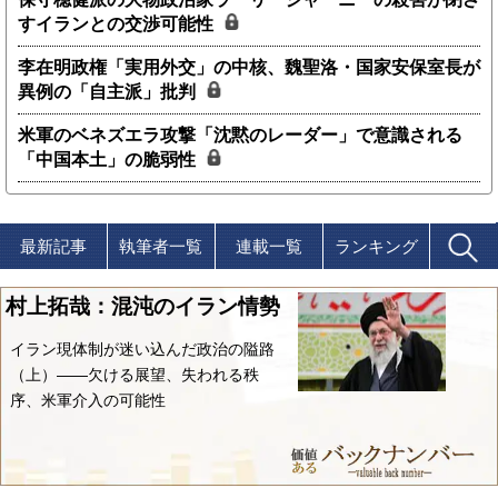
すイランとの交渉可能性
李在明政権「実用外交」の中核、魏聖洛・国家安保室長が
異例の「自主派」批判
米軍のベネズエラ攻撃「沈黙のレーダー」で意識される
「中国本土」の脆弱性
最新記事
執筆者一覧
連載一覧
ランキング
村上拓哉：混沌のイラン情勢
イラン現体制が迷い込んだ政治の隘路
（上）――欠ける展望、失われる秩
序、米軍介入の可能性