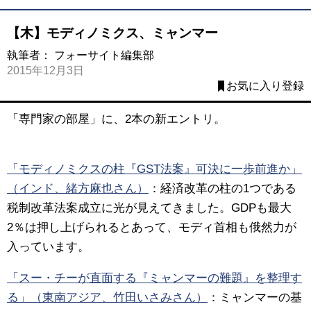
【木】モディノミクス、ミャンマー
執筆者：
フォーサイト編集部
2015年12月3日
お気に入り登録
「専門家の部屋」に、2本の新エントリ。
「モディノミクスの柱『GST法案』可決に一歩前進か」
（インド、緒方麻也さん）
：経済改革の柱の1つである
税制改革法案成立に光が見えてきました。GDPも最大
2％は押し上げられるとあって、モディ首相も俄然力が
入っています。
「スー・チーが直面する『ミャンマーの難題』を整理す
る」（東南アジア、竹田いさみさん）
：ミャンマーの基