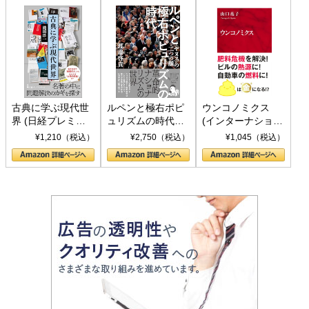
古典に学ぶ現代世
ルペンと極右ポピ
ウンコノミクス
界 (日経プレミア
ュリズムの時代：
(インターナショナ
シリーズ)
〈ヤヌス〉の二つ
ル新書)
¥1,210（税込）
¥2,750（税込）
¥1,045（税込）
の顔