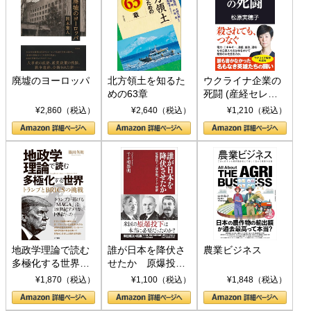
廃墟のヨーロッパ
北方領土を知るた
ウクライナ企業の
めの63章
死闘 (産経セレク
ト S 039)
¥2,860（税込）
¥2,640（税込）
¥1,210（税込）
地政学理論で読む
誰が日本を降伏さ
農業ビジネス
多極化する世界：
せたか 原爆投
トランプとBRICS
下、ソ連参戦、そ
¥1,870（税込）
¥1,100（税込）
¥1,848（税込）
の挑戦
して聖断 (PHP新
書)