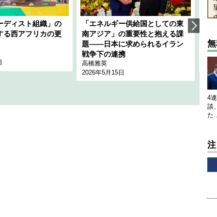
ーディスト組織」の
「エネルギー供給国としての東
韓
する西アフリカの更
南アジア」の重要性と抱える課
1
無
題――日本に求められるイラン
全
千々
戦争下の連携
日
202
高橋雅英
2026年5月15日
4
談
た
注