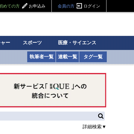
初めての方
お申込み
会員の方
ログイン
チャー
スポーツ
医療・サイエンス
執筆者一覧
連載一覧
タグ一覧
詳細検索▼