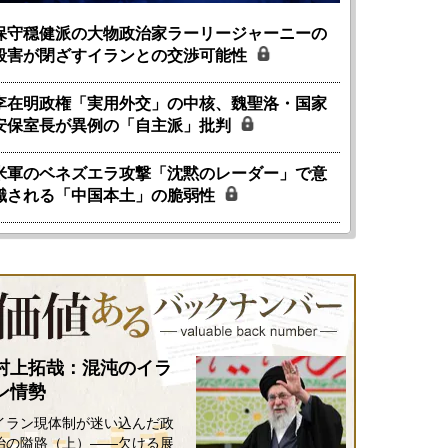
保守穏健派の大物政治家ラーリージャーニーの
殺害が閉ざすイランとの交渉可能性
李在明政権「実用外交」の中核、魏聖洛・国家
安保室長が異例の「自主派」批判
米軍のベネズエラ攻撃「沈黙のレーダー」で意
識される「中国本土」の脆弱性
村上拓哉：混沌のイラ
ン情勢
イラン現体制が迷い込んだ政
治の隘路（上）――欠ける展