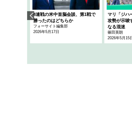
艦隊」構想
4連戦の米中首脳会談、第1戦で
マリ「ジハ
「空白」
勝ったのはどちらか
攻勢が示唆
フォーサイト編集部
のか
なる混迷
2026年5月17日
篠田英朗
2026年5月15