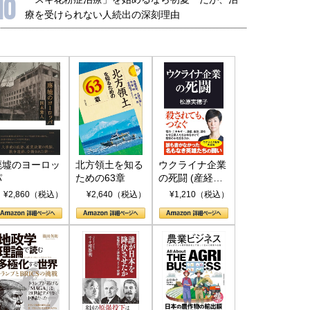
10
療を受けられない人続出の深刻理由
廃墟のヨーロッ
北方領土を知る
ウクライナ企業
パ
ための63章
の死闘 (産経セ
レクト S 039)
¥2,860（税込）
¥2,640（税込）
¥1,210（税込）