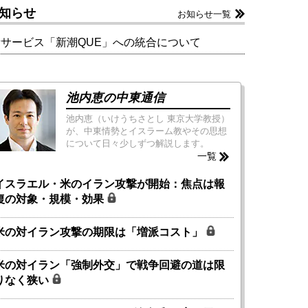
知らせ
お知らせ一覧
新サービス「新潮QUE」への統合について
池内恵の中東通信
池内恵（いけうちさとし 東京大学教授）
が、中東情勢とイスラーム教やその思想
について日々少しずつ解説します。
一覧
イスラエル・米のイラン攻撃が開始：焦点は報
復の対象・規模・効果
米の対イラン攻撃の期限は「増派コスト」
米の対イラン「強制外交」で戦争回避の道は限
りなく狭い