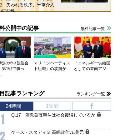
望、失われる秩序、米軍介入
の可能性
国にも理解してほしい「極東
ホルムズ海峡危機で加速したエ
905年体制」における日米韓安
ネルギー転換が「中国依存」に
料公開中の記事
保障協力の意味
行き着くリスク
無料記事一覧
和泰明
小山堅
6年5月15日
2026年5月14日
連戦の米中首脳会
マリ「ジハーディス
「エネルギー供給国
、第1戦で勝っ
ト組織」の攻勢が…
としての東南アジ…
…
目記事ランキング
ランキング一覧
24時間
1週間
f
1
Q.17 酒鬼薔薇聖斗は社会復帰しているか
2
ケース・スタディ３ 高嶋政伸vs.美元