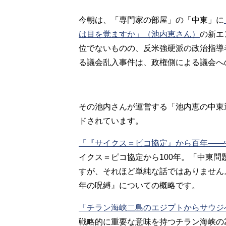
今朝は、「専門家の部屋」の「中東」に
は目を覚ますか」（池内恵さん）
の新エ
位でないものの、反米強硬派の政治指導
る議会乱入事件は、政権側による議会へ
その池内さんが運営する「池内恵の中東
ドされています。
「『サイクス＝ピコ協定』から百年――
イクス＝ピコ協定から100年。「中東
すが、それほど単純な話ではありません
年の呪縛』についての概略です。
「チラン海峡二島のエジプトからサウジ
戦略的に重要な意味を持つチラン海峡の