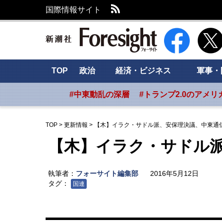
RSS
国際情報サイト
新潮社 Foresig
TOP
政治
経済・ビジネス
軍事・
#中東動乱の深層
#トランプ2.0のアメリ
TOP
>
更新情報
>
【木】イラク・サドル派、安保理決議、中東通
【木】イラク・サドル
執筆者：
フォーサイト編集部
2016年5月12日
タグ：
国連