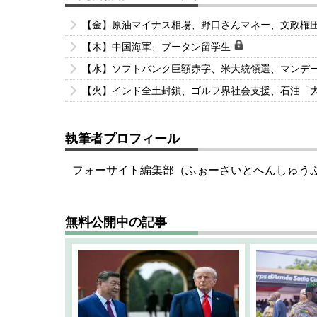
【金】原油マイナス相場、野口さんマネー、文政権
【木】中国海軍、ブータン留学生
【水】ソフトバンク巨額赤字、米大統領選、マンデ
【火】インド全土封鎖、ゴルフ界社会支援、石油「
執筆者プロフィール
フォーサイト編集部（ふぉーさいとへんしゅう
無料公開中の記事