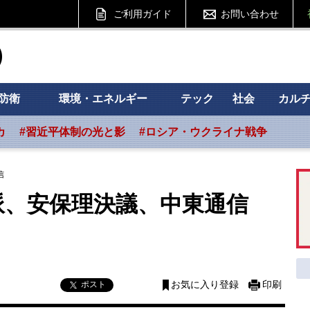
ご利用ガイド
お問い合わせ
ht フォーサイト
防衛
環境・エネルギー
テック
社会
カル
カ
#習近平体制の光と影
#ロシア・ウクライナ戦争
信
派、安保理決議、中東通信
ポスト
お気に入り登録
印刷