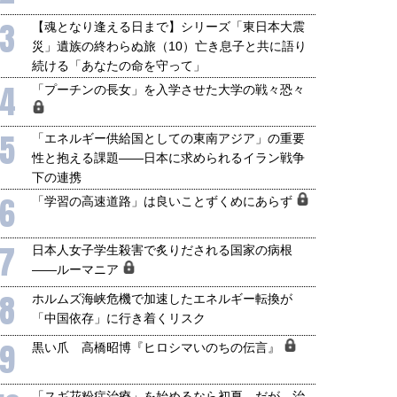
3
【魂となり逢える日まで】シリーズ「東日本大震
災」遺族の終わらぬ旅（10）亡き息子と共に語り
続ける「あなたの命を守って」
4
「プーチンの長女」を入学させた大学の戦々恐々
5
「エネルギー供給国としての東南アジア」の重要
性と抱える課題――日本に求められるイラン戦争
下の連携
6
「学習の高速道路」は良いことずくめにあらず
7
日本人女子学生殺害で炙りだされる国家の病根
――ルーマニア
8
ホルムズ海峡危機で加速したエネルギー転換が
「中国依存」に行き着くリスク
9
黒い爪 高橋昭博『ヒロシマいのちの伝言』
「スギ花粉症治療」を始めるなら初夏 だが、治