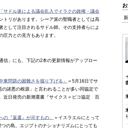
お
「サドル派による議会乱入でイラクの政権・議会
ントリがあります。
シーア派の聖職者としては高
者として注目されるサドル師。その支持者らによ
の圧力との見方もあります。
通信」にも、下記の2本の更新情報がアップロー
中東問題の困難さを掘り下げる」
＝
5月16日でサ
問題の諸悪の根源」と言われることが多い同協定で
。近日発売の新潮選書『サイクス＝ピコ協定 百
への『返還』が示すもの」
＝
イスラエルにとって
2つの島。エジプトのナショナリズムにとっても