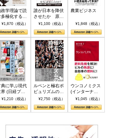
地政学理論で読
誰が日本を降伏
農業ビジネス
む多極化する世
させたか 原爆
界：トランプと
投下、ソ連参
¥1,870（税込）
¥1,100（税込）
¥1,848（税込）
RICSの挑戦
戦、そして聖断
(PHP新書)
古典に学ぶ現代
ルペンと極右ポ
ウンコノミクス
世界 (日経プレ
ピュリズムの時
(インターナシ
ミアシリーズ)
代：〈ヤヌス〉
ョナル新書)
¥1,210（税込）
¥2,750（税込）
¥1,045（税込）
の二つの顔