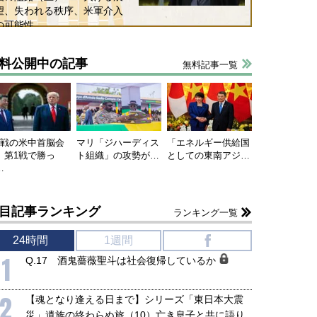
望、失われる秩序、米軍介入
の可能性
料公開中の記事
無料記事一覧
連戦の米中首脳会
マリ「ジハーディス
「エネルギー供給国
、第1戦で勝っ
ト組織」の攻勢が…
としての東南アジ…
…
目記事ランキング
ランキング一覧
24時間
1週間
f
1
Q.17 酒鬼薔薇聖斗は社会復帰しているか
2
【魂となり逢える日まで】シリーズ「東日本大震
国にも理解してほしい「極東
ホルムズ海峡危機で加速したエ
災」遺族の終わらぬ旅（10）亡き息子と共に語り