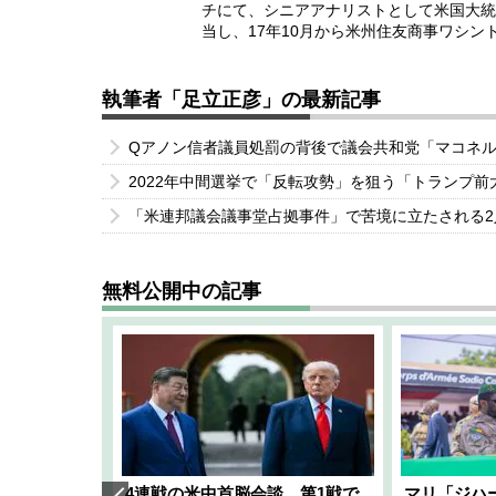
チにて、シニアアナリストとして米国大統
当し、17年10月から米州住友商事ワシン
執筆者「足立正彦」の最新記事
Qアノン信者議員処罰の背後で議会共和党「マコネル
2022年中間選挙で「反転攻勢」を狙う「トランプ
「米連邦議会議事堂占拠事件」で苦境に立たされる
無料公開中の記事
艦隊」構想
4連戦の米中首脳会談、第1戦で
マリ「ジハ