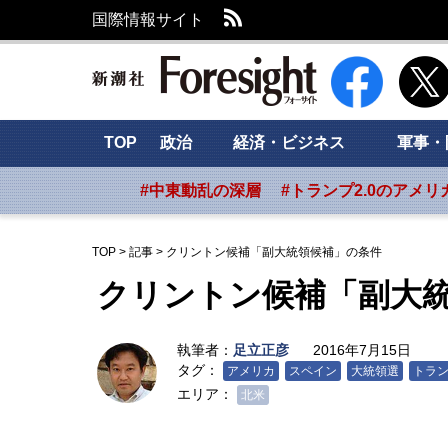
RSS
国際情報サイト
新潮社 Foresig
TOP
政治
経済・ビジネス
軍事・
#中東動乱の深層
#トランプ2.0のアメリ
TOP
>
記事
>
クリントン候補「副大統領候補」の条件
クリントン候補「副大
執筆者：
足立正彦
2016年7月15日
タグ：
アメリカ
スペイン
大統領選
トラ
エリア：
北米