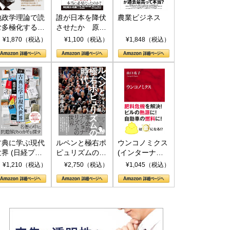
地政学理論で読
誰が日本を降伏
農業ビジネス
む多極化する世
させたか 原爆
界：トランプと
投下、ソ連参
¥1,870（税込）
¥1,100（税込）
¥1,848（税込）
RICSの挑戦
戦、そして聖断
(PHP新書)
古典に学ぶ現代
ルペンと極右ポ
ウンコノミクス
世界 (日経プレ
ピュリズムの時
(インターナシ
ミアシリーズ)
代：〈ヤヌス〉
ョナル新書)
¥1,210（税込）
¥2,750（税込）
¥1,045（税込）
の二つの顔