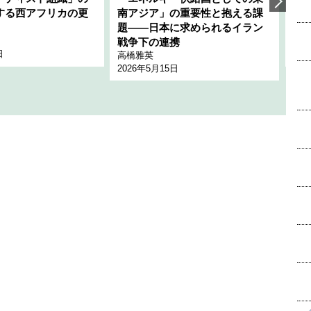
する西アフリカの更
南アジア」の重要性と抱える課
1
題――日本に求められるイラン
全
千々
戦争下の連携
日
202
高橋雅英
2026年5月15日