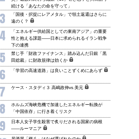
905年体制」における日米韓安
ネルギー転換が「中国依存」に
続ける「あなたの命を守って」
保障協力の意味
行き着くリスク
3
「国後・択捉にレアメタル」で領土返還はさらに
和泰明
小山堅
遠のく？
6年5月15日
2026年5月14日
4
「エネルギー供給国としての東南アジア」の重要
性と抱える課題――日本に求められるイラン戦争
下の連携
5
禁じ手「財政ファイナンス」踏み込んだ日銀「黒
田総裁」に財政規律は効くか
6
「学習の高速道路」は良いことずくめにあらず
7
ケース・スタディ３ 高嶋政伸vs.美元
8
ホルムズ海峡危機で加速したエネルギー転換が
「中国依存」に行き着くリスク
9
日本人女子学生殺害で炙りだされる国家の病根
――ルーマニア
居酒屋「権八」はなぜ選ばれたのか