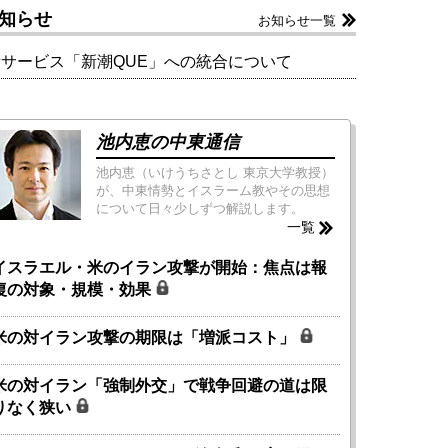
知らせ
お知らせ一覧
新サービス「新潮QUE」への統合について
池内恵の中東通信
池内恵（いけうちさとし 東京大学教授）
が、中東情勢とイスラーム教やその思想
について日々少しずつ解説します。
一覧
イスラエル・米のイラン攻撃が開始：焦点は報
復の対象・規模・効果
米の対イラン攻撃の期限は「増派コスト」
米の対イラン「強制外交」で戦争回避の道は限
りなく狭い