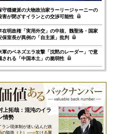
保守穏健派の大物政治家ラーリージャーニーの
殺害が閉ざすイランとの交渉可能性
李在明政権「実用外交」の中核、魏聖洛・国家
安保室長が異例の「自主派」批判
米軍のベネズエラ攻撃「沈黙のレーダー」で意
識される「中国本土」の脆弱性
村上拓哉：混沌のイラ
ン情勢
イラン現体制が迷い込んだ政
治の隘路（上）――欠ける展