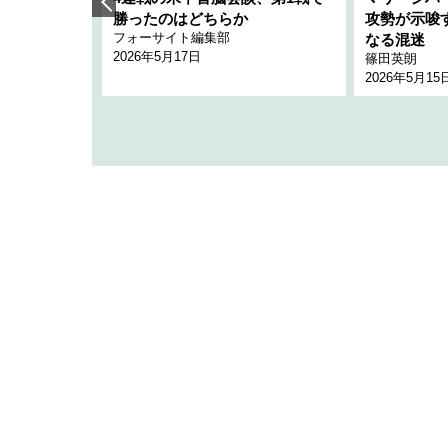
「空白」
勝ったのはどちらか
攻勢が示唆
フォーサイト編集部
のか
なる混迷
2026年5月17日
篠田英朗
2026年5月15