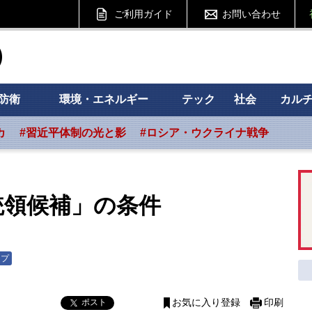
ご利用ガイド
お問い合わせ
ht フォーサイト
防衛
環境・エネルギー
テック
社会
カル
カ
#習近平体制の光と影
#ロシア・ウクライナ戦争
統領候補」の条件
ンプ
ポスト
お気に入り登録
印刷