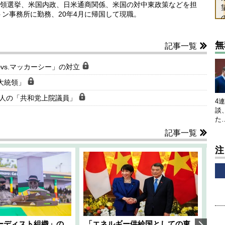
領選挙、米国内政、日米通商関係、米国の対中東政策などを担
トン事務所に勤務、20年4月に帰国して現職。
無
記事一覧
vs.マッカーシー」の対立
前大統領」
2人の「共和党上院議員」
4
談
た
記事一覧
注
ーディスト組織」の
「エネルギー供給国としての東
韓