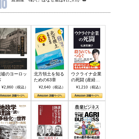
10
廃墟のヨーロッ
北方領土を知る
ウクライナ企業
パ
ための63章
の死闘 (産経セ
レクト S 039)
¥2,860（税込）
¥2,640（税込）
¥1,210（税込）