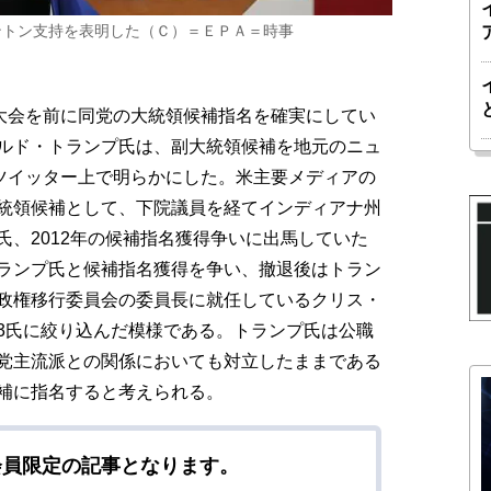
ントン支持を表明した（Ｃ）＝ＥＰＡ＝時事
大会を前に同党の大統領候補指名を確実にしてい
ルド・トランプ氏は、副大統領候補を地元のニュ
のツイッター上で明らかにした。米主要メディアの
統領候補として、下院議員を経てインディアナ州
、2012年の候補指名獲得争いに出馬していた
ランプ氏と候補指名獲得を争い、撤退後はトラン
政権移行委員会の委員長に就任しているクリス・
3氏に絞り込んだ模様である。トランプ氏は公職
党主流派との関係においても対立したままである
補に指名すると考えられる。
会員限定の記事となります。