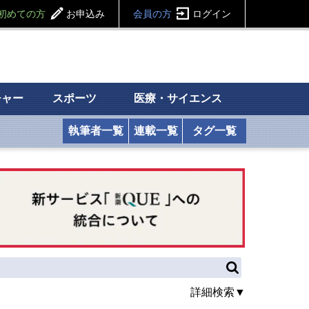
初めての方
お申込み
会員の方
ログイン
チャー
スポーツ
医療・サイエンス
執筆者一覧
連載一覧
タグ一覧
詳細検索▼