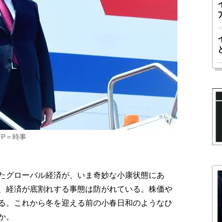
P＝時事
たグローバル経済が、いま奇妙な小康状態にあ
、経済が底割れする事態は防がれている。株価や
る。これから冬を迎える前の小春日和のようなひ
か。