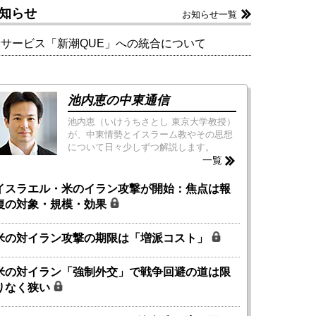
知らせ
お知らせ一覧
新サービス「新潮QUE」への統合について
池内恵の中東通信
池内恵（いけうちさとし 東京大学教授）
が、中東情勢とイスラーム教やその思想
について日々少しずつ解説します。
一覧
イスラエル・米のイラン攻撃が開始：焦点は報
復の対象・規模・効果
米の対イラン攻撃の期限は「増派コスト」
米の対イラン「強制外交」で戦争回避の道は限
りなく狭い