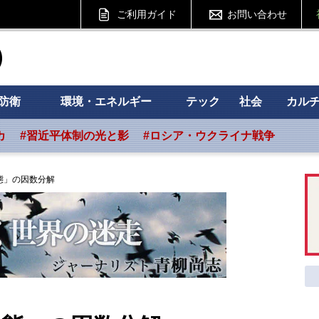
ご利用ガイド
お問い合わせ
ht フォーサイト
防衛
環境・エネルギー
テック
社会
カル
カ
#習近平体制の光と影
#ロシア・ウクライナ戦争
態」の因数分解