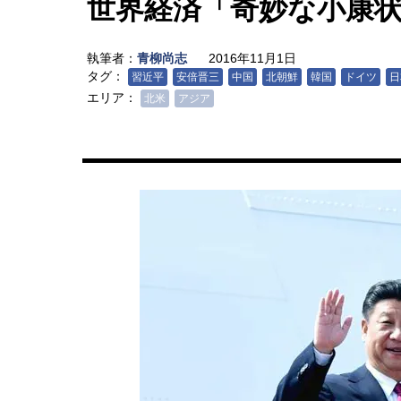
世界経済「奇妙な小康
執筆者：
青柳尚志
2016年11月1日
タグ：
習近平
安倍晋三
中国
北朝鮮
韓国
ドイツ
日
エリア：
北米
アジア