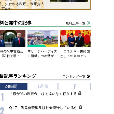
望、失われる秩序、米軍介入
の可能性
料公開中の記事
無料記事一覧
連戦の米中首脳会
マリ「ジハーディス
「エネルギー供給国
、第1戦で勝っ
ト組織」の攻勢が…
としての東南アジ…
…
目記事ランキング
ランキング一覧
24時間
1週間
f
1
「霞が関の埋蔵金」は間違いなく存在する
2
Q.17 酒鬼薔薇聖斗は社会復帰しているか