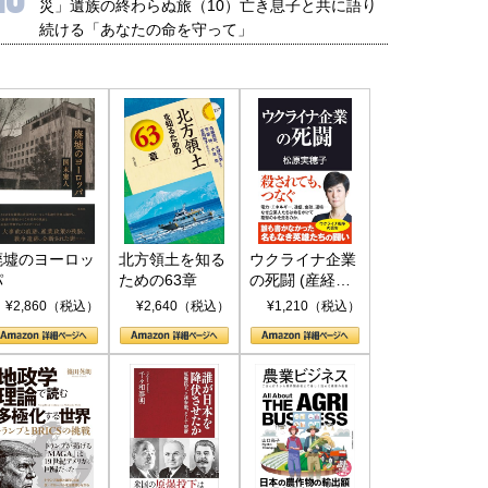
災」遺族の終わらぬ旅（10）亡き息子と共に語り
続ける「あなたの命を守って」
廃墟のヨーロッ
北方領土を知る
ウクライナ企業
パ
ための63章
の死闘 (産経セ
レクト S 039)
¥2,860（税込）
¥2,640（税込）
¥1,210（税込）