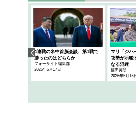
艦隊」構想
4連戦の米中首脳会談、第1戦で
マリ「ジハ
「空白」
勝ったのはどちらか
攻勢が示唆
フォーサイト編集部
のか
なる混迷
2026年5月17日
篠田英朗
2026年5月15