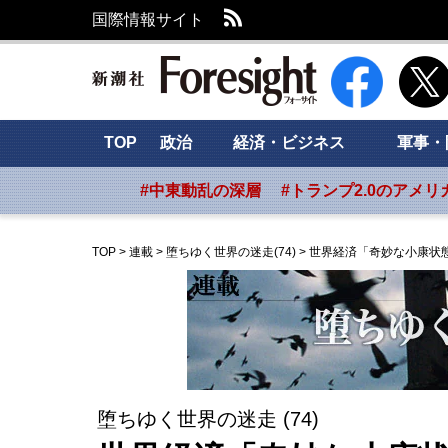
RSS
国際情報サイト
新潮社 Foresig
TOP
政治
経済・ビジネス
軍事・
#中東動乱の深層
#トランプ2.0のアメリ
TOP
>
連載
>
堕ちゆく世界の迷走(74)
>
世界経済「奇妙な小康状
堕ちゆく世界の迷走 (74)