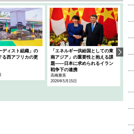
ーディスト組織」の
「エネルギー供給国としての東
韓
する西アフリカの更
南アジア」の重要性と抱える課
1
題――日本に求められるイラン
全
千々
戦争下の連携
日
202
高橋雅英
2026年5月15日