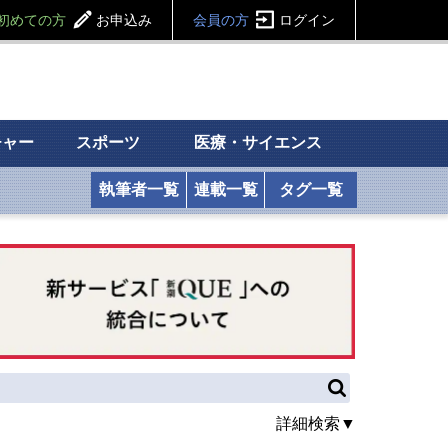
初めての方
お申込み
会員の方
ログイン
チャー
スポーツ
医療・サイエンス
執筆者一覧
連載一覧
タグ一覧
詳細検索▼