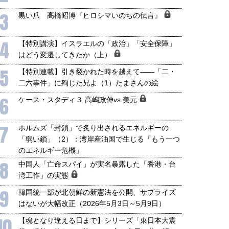
3
黒い爪 高橋昭博『ヒロシマいのちの伝言』
4
【特別講演】イスラエルの「政治」「安全保障」
はどう変遷してきたか（上）
5
【特別連載】引き裂かれた時を越えて――「二・
二六事件」に殉じた兄よ（1）たまさんの絵
国にも理解してほしい「極東
ホルムズ海峡危機で加速したエ
905年体制」における日米韓安
ネルギー転換が「中国依存」に
6
ケース・スタディ３ 高嶋政伸vs.美元
保障協力の意味
行き着くリスク
和泰明
小山堅
7
6年5月15日
2026年5月14日
ホルムズ「封鎖」で炙り出されるエネルギーの
「弱い鎖」（2）：湾岸産油国で生じる「もう一つ
のエネルギー危機」
8
中国人「亡命スパイ」が実名暴露した「香港・台
湾工作」の実態
9
韓国統一部が北朝鮮の新憲法を公開、サプライズ
はないが大幅改正（2026年5月3日～5月9日）
10
【魂となり逢える日まで】シリーズ「東日本大震