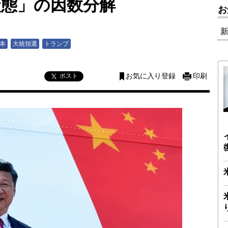
状態」の因数分解
お
本
大統領選
トランプ
ポスト
お気に入り登録
印刷