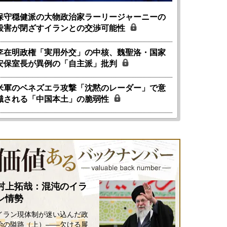
保守穏健派の大物政治家ラーリージャーニーの
殺害が閉ざすイランとの交渉可能性
李在明政権「実用外交」の中核、魏聖洛・国家
安保室長が異例の「自主派」批判
米軍のベネズエラ攻撃「沈黙のレーダー」で意
識される「中国本土」の脆弱性
村上拓哉：混沌のイラ
ン情勢
イラン現体制が迷い込んだ政
治の隘路（上）――欠ける展