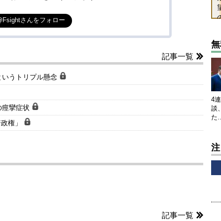
@Fsightさんをフォロー
無
記事一覧
というトリプル懸念
4
の痙攣症状
談
た
倍政権」
注
記事一覧