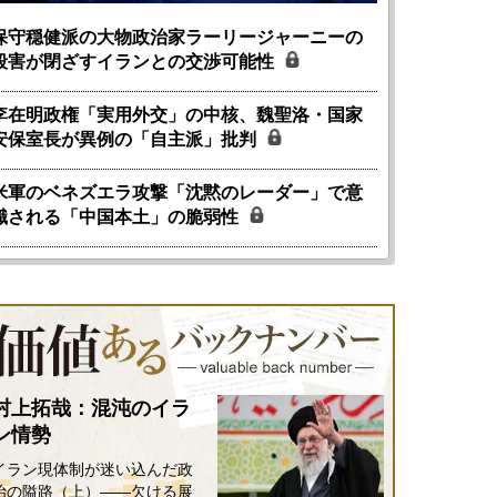
保守穏健派の大物政治家ラーリージャーニーの
殺害が閉ざすイランとの交渉可能性
李在明政権「実用外交」の中核、魏聖洛・国家
安保室長が異例の「自主派」批判
米軍のベネズエラ攻撃「沈黙のレーダー」で意
識される「中国本土」の脆弱性
村上拓哉：混沌のイラ
ン情勢
イラン現体制が迷い込んだ政
治の隘路（上）――欠ける展