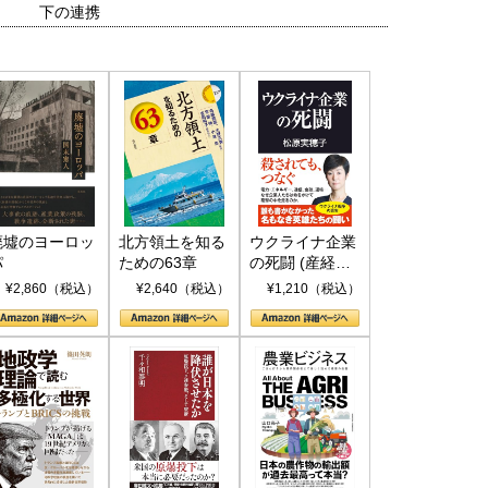
下の連携
国にも理解してほしい「極東
ホルムズ海峡危機で加速したエ
905年体制」における日米韓安
ネルギー転換が「中国依存」に
保障協力の意味
行き着くリスク
和泰明
小山堅
廃墟のヨーロッ
北方領土を知る
ウクライナ企業
6年5月15日
2026年5月14日
パ
ための63章
の死闘 (産経セ
レクト S 039)
¥2,860（税込）
¥2,640（税込）
¥1,210（税込）