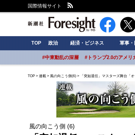
RSS
国際情報サイト
新潮社 Foresig
TOP
政治
経済・ビジネス
軍事・
#中東動乱の深層
#トランプ2.0のアメリ
TOP
>
連載
>
風の向こう側(6)
>
「突如退任」マスターズ舞台「オ
風の向こう側 (6)