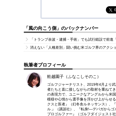
「風の向こう側」のバックナンバー
「トランプ余波・逮捕・手術」でも試行錯誤で前進
消えない「人種差別」闘い挑む米ゴルフ界のアクシ
執筆者プロフィール
舩越園子（ふなこしそのこ）
ゴルフジャーナリスト、2019年4月より
者たちと直に接しながらの取材を重ねてき
の表現力で、ユニークなアングルから米国
模様や心情から選手像を浮かび上がらせる
クスと医者』（幻冬舎ルネッサンス）、『
ル.』（講談社）、『転身!―デパガからゴ
プロゴルファー』（ゴルフダイジェスト社