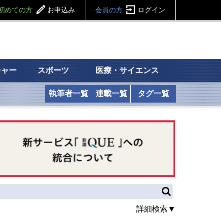
初めての方
お申込み
会員の方
ログイン
チャー
スポーツ
医療・サイエンス
執筆者一覧
連載一覧
タグ一覧
詳細検索▼