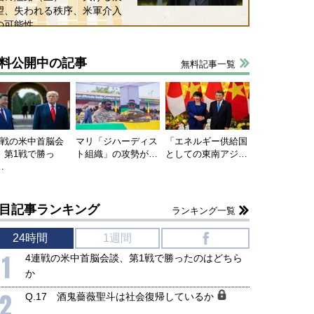
望、失われる秩序、米軍介入
の可能性
料公開中の記事
無料記事一覧
連戦の米中首脳会
マリ「ジハーディス
「エネルギー供給国
、第1戦で勝っ
ト組織」の攻勢が…
としての東南アジ…
…
目記事ランキング
ランキング一覧
24時間
1週間
f
1
4連戦の米中首脳会談、第1戦で勝ったのはどちら
か
2
Q.17 酒鬼薔薇聖斗は社会復帰しているか