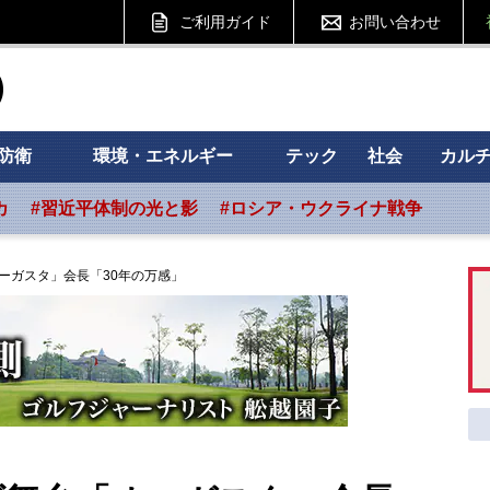
ご利用ガイド
お問い合わせ
ht フォーサイト
防衛
環境・エネルギー
テック
社会
カル
カ
#習近平体制の光と影
#ロシア・ウクライナ戦争
ーガスタ」会長「30年の万感」