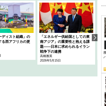
ーディスト組織」の
「エネルギー供給国としての東
韓
する西アフリカの更
南アジア」の重要性と抱える課
1
題――日本に求められるイラン
全
千々
戦争下の連携
日
202
高橋雅英
2026年5月15日