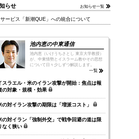
知らせ
お知らせ一覧
新サービス「新潮QUE」への統合について
池内恵の中東通信
池内恵（いけうちさとし 東京大学教授）
が、中東情勢とイスラーム教やその思想
について日々少しずつ解説します。
一覧
イスラエル・米のイラン攻撃が開始：焦点は報
復の対象・規模・効果
米の対イラン攻撃の期限は「増派コスト」
米の対イラン「強制外交」で戦争回避の道は限
りなく狭い