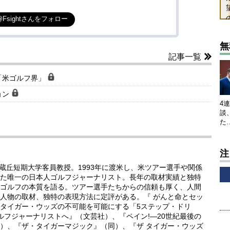
@Fsightさんをフォロー
無
記事一覧
「米ゴルフ界」
ョン
4
談
た
注
武蔵丘短期大学客員教授。1993年に渡米し、米ツアー選手や関係
た唯一の日本人ゴルフジャーナリスト。長年の取材実績と独特
ゴルフの本質を語る。ツアー選手たちからの信頼も厚く、人間
人物の取材、独特の表現方法に定評がある。『 がんと命とセッ
タイガー・ウッズの不可能を可能にする「5ステップ・ドリ
ルフジャーナリストへ』（文芸社）、『ペイン!―20世紀最後の
）、『ザ・タイガーマジック』（同）、『ザ タイガー・ウッズ