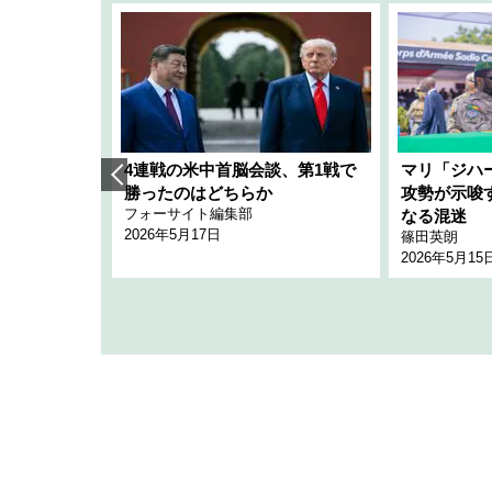
艦隊」構想
4連戦の米中首脳会談、第1戦で
マリ「ジハ
「空白」
勝ったのはどちらか
攻勢が示唆
フォーサイト編集部
のか
なる混迷
2026年5月17日
篠田英朗
2026年5月15