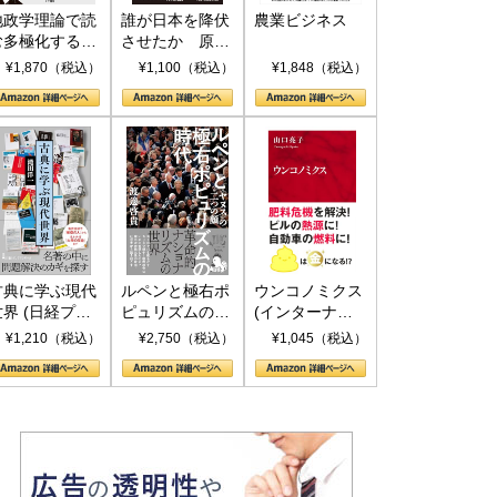
地政学理論で読
誰が日本を降伏
農業ビジネス
む多極化する世
させたか 原爆
界：トランプと
投下、ソ連参
¥1,870（税込）
¥1,100（税込）
¥1,848（税込）
RICSの挑戦
戦、そして聖断
(PHP新書)
古典に学ぶ現代
ルペンと極右ポ
ウンコノミクス
世界 (日経プレ
ピュリズムの時
(インターナシ
ミアシリーズ)
代：〈ヤヌス〉
ョナル新書)
¥1,210（税込）
¥2,750（税込）
¥1,045（税込）
の二つの顔