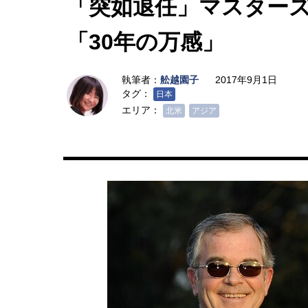
「突如退任」マスター
「30年の万感」
執筆者：
舩越園子
2017年9月1日
タグ：
日本
エリア：
北米
アジア