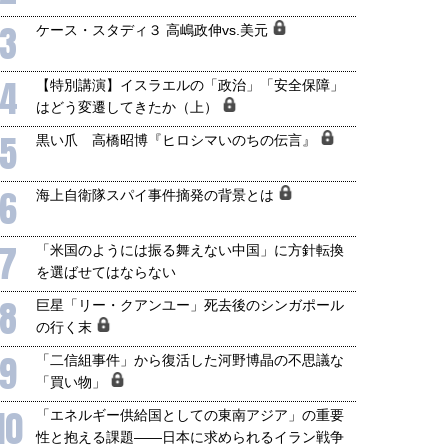
3
ケース・スタディ３ 高嶋政伸vs.美元
4
【特別講演】イスラエルの「政治」「安全保障」
はどう変遷してきたか（上）
5
黒い爪 高橋昭博『ヒロシマいのちの伝言』
6
海上自衛隊スパイ事件摘発の背景とは
7
「米国のようには振る舞えない中国」に方針転換
を選ばせてはならない
8
巨星「リー・クアンユー」死去後のシンガポール
の行く末
9
「二信組事件」から復活した河野博晶の不思議な
「買い物」
10
「エネルギー供給国としての東南アジア」の重要
性と抱える課題――日本に求められるイラン戦争