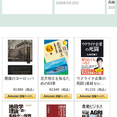
高橋
2026年5月15日
202
廃墟のヨーロッパ
北方領土を知るた
ウクライナ企業の
めの63章
死闘 (産経セレク
ト S 039)
¥2,860（税込）
¥2,640（税込）
¥1,210（税込）