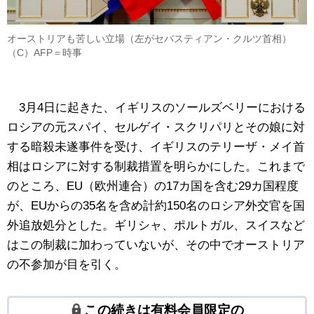
オーストリアも苦しい立場（左がセバスティアン・クルツ首相）
（C）AFP＝時事
3月4日に起きた、イギリスのソールズベリーにおける
ロシアの元スパイ、セルゲイ・スクリパリとその娘に対
する暗殺未遂事件を受け、イギリスのテリーザ・メイ首
相はロシアに対する制裁措置を明らかにした。これまで
のところ、EU（欧州連合）の17カ国を含む29カ国程度
が、EUからの35名を含め計約150名のロシア外交官を国
外追放処分とした。ギリシャ、ポルトガル、スイスなど
はこの制裁に加わっていないが、その中でオーストリア
の不参加が目を引く。
この続きは有料会員限定の