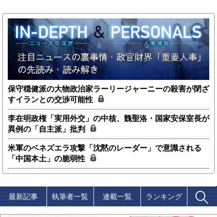
保守穏健派の大物政治家ラーリージャーニーの殺害が閉ざ
すイランとの交渉可能性
李在明政権「実用外交」の中核、魏聖洛・国家安保室長が
異例の「自主派」批判
米軍のベネズエラ攻撃「沈黙のレーダー」で意識される
「中国本土」の脆弱性
最新記事
執筆者一覧
連載一覧
ランキング