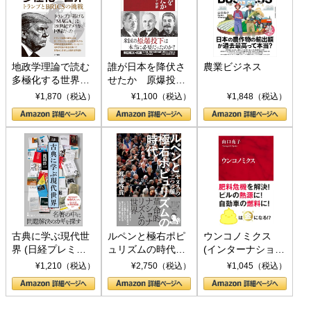
地政学理論で読む
誰が日本を降伏さ
農業ビジネス
多極化する世界：
せたか 原爆投
トランプとBRICS
下、ソ連参戦、そ
¥1,870（税込）
¥1,100（税込）
¥1,848（税込）
の挑戦
して聖断 (PHP新
書)
古典に学ぶ現代世
ルペンと極右ポピ
ウンコノミクス
界 (日経プレミア
ュリズムの時代：
(インターナショナ
シリーズ)
〈ヤヌス〉の二つ
ル新書)
¥1,210（税込）
¥2,750（税込）
¥1,045（税込）
の顔