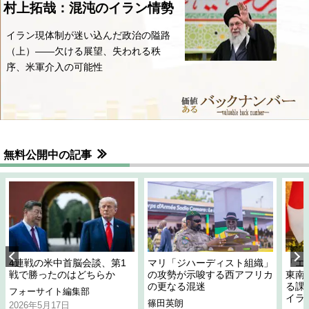
村上拓哉：混沌のイラン情勢
イラン現体制が迷い込んだ政治の隘路
（上）――欠ける展望、失われる秩
序、米軍介入の可能性
無料公開中の記事
4連戦の米中首脳会談、第1
マリ「ジハーディスト組織」
「エ
戦で勝ったのはどちらか
の攻勢が示唆する西アフリカ
東南
の更なる混迷
る課
フォーサイト編集部
イラ
篠田英朗
2026年5月17日