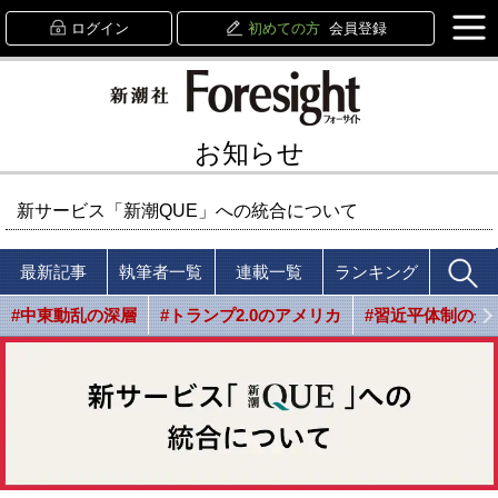
ログイン
初めての方
会員登録
お知らせ
新サービス「新潮QUE」への統合について
最新記事
執筆者一覧
連載一覧
ランキング
#中東動乱の深層
#トランプ2.0のアメリカ
#習近平体制の光