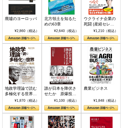
廃墟のヨーロッパ
北方領土を知るた
ウクライナ企業の
めの63章
死闘 (産経セレク
ト S 039)
¥2,860（税込）
¥2,640（税込）
¥1,210（税込）
地政学理論で読む
誰が日本を降伏さ
農業ビジネス
多極化する世界：
せたか 原爆投
トランプとBRICS
下、ソ連参戦、そ
¥1,870（税込）
¥1,100（税込）
¥1,848（税込）
の挑戦
して聖断 (PHP新
書)