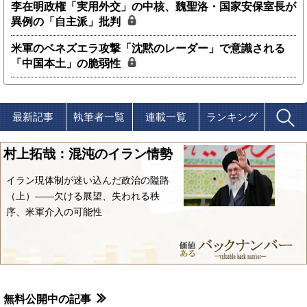
李在明政権「実用外交」の中核、魏聖洛・国家安保室長が
異例の「自主派」批判
米軍のベネズエラ攻撃「沈黙のレーダー」で意識される
「中国本土」の脆弱性
最新記事
執筆者一覧
連載一覧
ランキング
村上拓哉：混沌のイラン情勢
イラン現体制が迷い込んだ政治の隘路
（上）――欠ける展望、失われる秩
序、米軍介入の可能性
無料公開中の記事