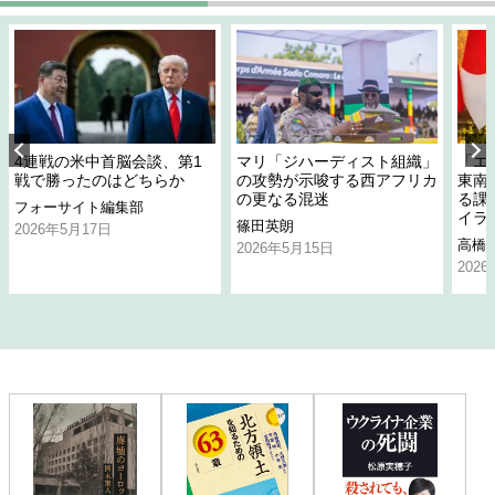
4連戦の米中首脳会談、第1
マリ「ジハーディスト組織」
「エ
戦で勝ったのはどちらか
の攻勢が示唆する西アフリカ
東南
の更なる混迷
る課
フォーサイト編集部
イラ
篠田英朗
2026年5月17日
高橋
2026年5月15日
202