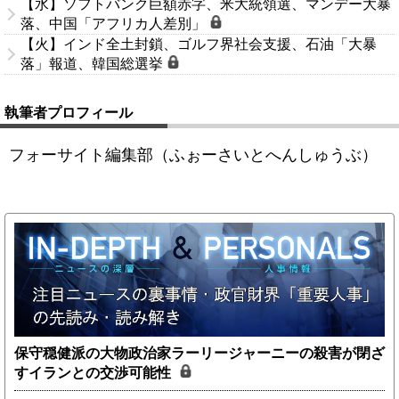
【水】ソフトバンク巨額赤字、米大統領選、マンデー大暴
落、中国「アフリカ人差別」
【火】インド全土封鎖、ゴルフ界社会支援、石油「大暴
落」報道、韓国総選挙
執筆者プロフィール
フォーサイト編集部（ふぉーさいとへんしゅうぶ）
保守穏健派の大物政治家ラーリージャーニーの殺害が閉ざ
すイランとの交渉可能性