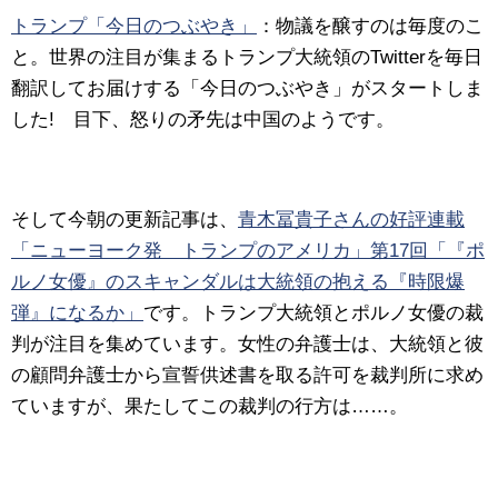
トランプ「今日のつぶやき」
：物議を醸すのは毎度のこ
と。世界の注目が集まるトランプ大統領のTwitterを毎日
翻訳してお届けする「今日のつぶやき」がスタートしま
した! 目下、怒りの矛先は中国のようです。
そして今朝の更新記事は、
青木冨貴子さんの好評連載
「ニューヨーク発 トランプのアメリカ」第17回「『ポ
ルノ女優』のスキャンダルは大統領の抱える『時限爆
弾』になるか」
です。トランプ大統領とポルノ女優の裁
判が注目を集めています。女性の弁護士は、大統領と彼
の顧問弁護士から宣誓供述書を取る許可を裁判所に求め
ていますが、果たしてこの裁判の行方は……。