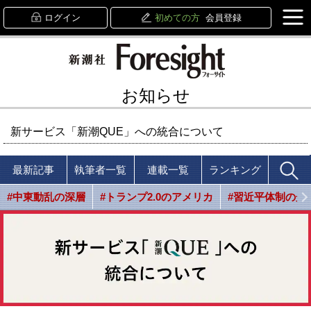
ログイン
初めての方
会員登録
お知らせ
新サービス「新潮QUE」への統合について
最新記事
執筆者一覧
連載一覧
ランキング
#中東動乱の深層
#トランプ2.0のアメリカ
#習近平体制の光