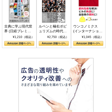
古典に学ぶ現代世
ルペンと極右ポピ
ウンコノミクス
界 (日経プレミア
ュリズムの時代：
(インターナショナ
シリーズ)
〈ヤヌス〉の二つ
ル新書)
¥1,210（税込）
¥2,750（税込）
¥1,045（税込）
の顔