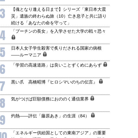
3
【魂となり逢える日まで】シリーズ「東日本大震
災」遺族の終わらぬ旅（10）亡き息子と共に語り
続ける「あなたの命を守って」
4
「プーチンの長女」を入学させた大学の戦々恐々
5
日本人女子学生殺害で炙りだされる国家の病根
国にも理解してほしい「極東
ホルムズ海峡危機で加速したエ
――ルーマニア
905年体制」における日米韓安
ネルギー転換が「中国依存」に
保障協力の意味
行き着くリスク
6
「学習の高速道路」は良いことずくめにあらず
和泰明
小山堅
6年5月15日
2026年5月14日
7
黒い爪 高橋昭博『ヒロシマいのちの伝言』
8
気がつけば巨額債務におののく通信業界
9
灼熱――評伝「藤原あき」の生涯（84）
10
「エネルギー供給国としての東南アジア」の重要