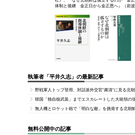
社）、『なぜ北朝鮮は孤立するのか 金正
体制と後継 金正日から金正恩へ』（岩波
執筆者「平井久志」の最新記事
野戦軍人トップ登用、対話派外交官“粛清”に見る北
韓国「独自核武装」までエスカレートした大統領の
無人機とロケット砲で「明白な敵」を挑発する北朝
無料公開中の記事