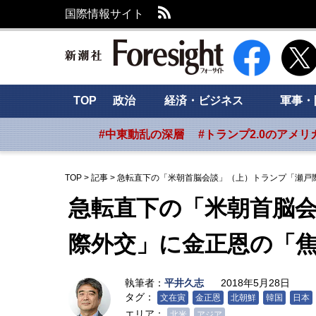
RSS
国際情報サイト
新潮社 Foresig
TOP
政治
経済・ビジネス
軍事・
#中東動乱の深層
#トランプ2.0のアメリ
TOP
>
記事
>
急転直下の「米朝首脳会談」（上）トランプ「瀬戸
急転直下の「米朝首脳
際外交」に金正恩の「
執筆者：
平井久志
2018年5月28日
タグ：
文在寅
金正恩
北朝鮮
韓国
日本
エリア：
北米
アジア