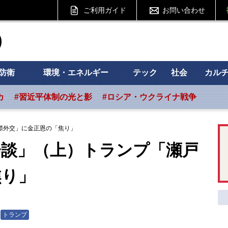
ご利用ガイド
お問い合わせ
ht フォーサイト
防衛
環境・エネルギー
テック
社会
カル
カ
#習近平体制の光と影
#ロシア・ウクライナ戦争
際外交」に金正恩の「焦り」
会談」（上）トランプ「瀬戸
焦り」
トランプ