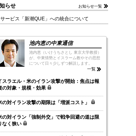
知らせ
お知らせ一覧
新サービス「新潮QUE」への統合について
池内恵の中東通信
池内恵（いけうちさとし 東京大学教授）
が、中東情勢とイスラーム教やその思想
について日々少しずつ解説します。
一覧
イスラエル・米のイラン攻撃が開始：焦点は報
復の対象・規模・効果
米の対イラン攻撃の期限は「増派コスト」
米の対イラン「強制外交」で戦争回避の道は限
りなく狭い