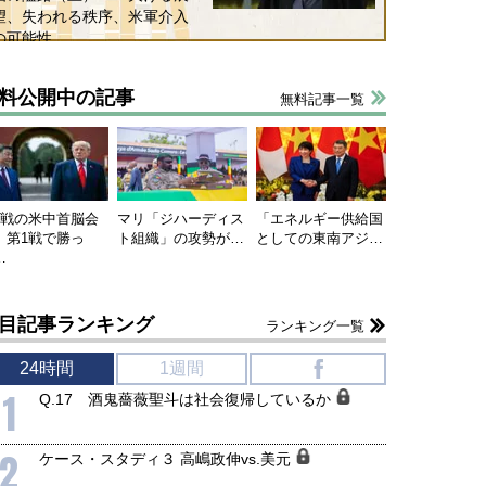
望、失われる秩序、米軍介入
の可能性
料公開中の記事
無料記事一覧
連戦の米中首脳会
マリ「ジハーディス
「エネルギー供給国
、第1戦で勝っ
ト組織」の攻勢が…
としての東南アジ…
…
目記事ランキング
ランキング一覧
24時間
1週間
f
1
Q.17 酒鬼薔薇聖斗は社会復帰しているか
2
ケース・スタディ３ 高嶋政伸vs.美元