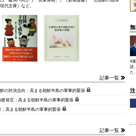
日 破局へ向かう「先軍体制」』（新潮選書）『北朝鮮の指導
現代文庫）など。
無
4
談
た
記事一覧
注
朝鮮の対決志向：高まる朝鮮半島の軍事的緊張
強硬発言：高まる朝鮮半島の軍事的緊張
鮮：高まる朝鮮半島の軍事的緊張
記事一覧