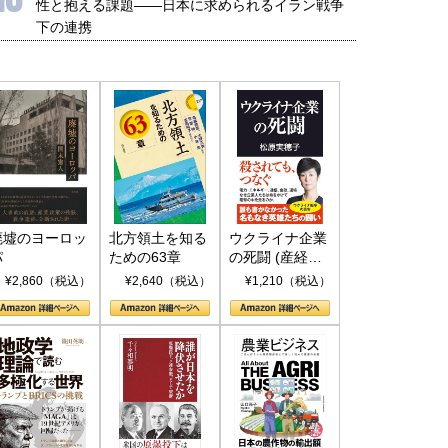
性と抱える課題――日本に求められるイラン戦争
下の連携
廃墟のヨーロッ
北方領土を知る
ウクライナ企業
パ
ための63章
の死闘 (産経セ
レクト S 039)
¥2,860（税込）
¥2,640（税込）
¥1,210（税込）