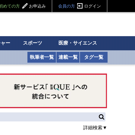
初めての方
お申込み
会員の方
ログイン
チャー
スポーツ
医療・サイエンス
執筆者一覧
連載一覧
タグ一覧
詳細検索▼