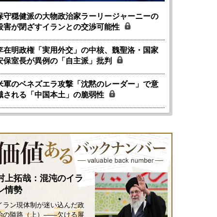
保守穏健派の大物政治家ラーリージャーニーの
殺害が閉ざすイランとの交渉可能性
李在明政権「実用外交」の中核、魏聖洛・国家
安保室長が異例の「自主派」批判
米軍のベネズエラ攻撃「沈黙のレーダー」で意
識される「中国本土」の脆弱性
村上拓哉：混沌のイラ
ン情勢
イラン現体制が迷い込んだ政
治の隘路（上）――欠ける展