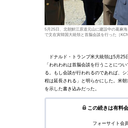
5月25日、北朝鮮江原道元山に建設中の葛麻
で文在寅韓国大統領と首脳会談を行った［KCNA VI
ドナルド・トランプ米大統領は5月25
「われわれは首脳会談を行うことについ
る。もし会談が行われるのであれば、シ
程は延長される」と明らかにした。米朝
を示した書き込みだった。
この続きは有料
フォーサイト会