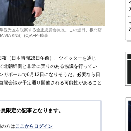
海岸観光区を視察する金正恩党委員長。この翌日、板門店
A KNS］(C)AFP=時事
日夜（日本時間26日午前）、ツイッターを通じ
て北朝鮮側と非常に実りのある協議を行ってい
ンガポールで6月12日になりそうだ。必要なら日
首脳会談が予定通り開催される可能性があること
会員限定の記事となります。
員の方は
ここからログイン