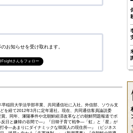
事のお知らせを受け取れます。
@Fsightさんをフォロー
5年早稲田大学法学部卒業、共同通信社に入社。外信部、ソウル支
どを経て2012年3月に定年退社。現在、共同通信客員論説委
賞受賞。同年、瀋陽事件や北朝鮮経済改革などの朝鮮問題報道でボ
―反日と嫌韓の谷間で―』『日韓子育て戦争―「虹」と「星」が
打令―あまりにダイナミックな韓国人の現住所―』（ビジネス