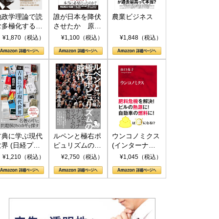
地政学理論で読
誰が日本を降伏
農業ビジネス
む多極化する世
させたか 原爆
界：トランプと
投下、ソ連参
¥1,870（税込）
¥1,100（税込）
¥1,848（税込）
RICSの挑戦
戦、そして聖断
(PHP新書)
古典に学ぶ現代
ルペンと極右ポ
ウンコノミクス
世界 (日経プレ
ピュリズムの時
(インターナシ
ミアシリーズ)
代：〈ヤヌス〉
ョナル新書)
¥1,210（税込）
¥2,750（税込）
¥1,045（税込）
の二つの顔