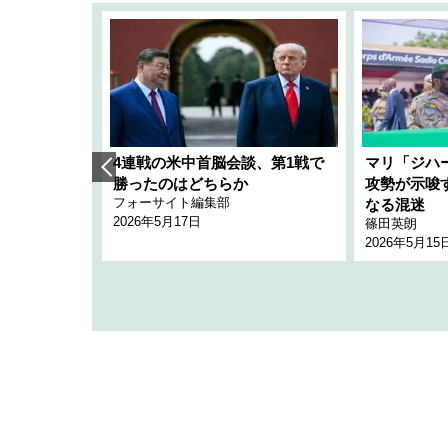
艦隊」構想
4連戦の米中首脳会談、第1戦で
マリ「ジハ
「空白」
勝ったのはどちらか
攻勢が示唆
フォーサイト編集部
のか
なる混迷
2026年5月17日
篠田英朗
2026年5月15