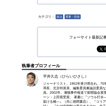
カテゴリ：
政治
軍事・防衛
フォーサイト最新記
執筆者プロフィール
平井久志（ひらいひさし）
ジャーナリスト。1952年香川県生れ。7
局長、北京特派員、編集委員兼論説委員な
員。2002年、瀋陽事件報道で新聞協会
ーン・上田賞受賞。 著書に『ソウル打令
架ける橋―』（共に徳間書店）、『コリア