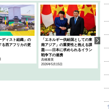
ーディスト組織」の
「エネルギー供給国としての東
韓
する西アフリカの更
南アジア」の重要性と抱える課
1
題――日本に求められるイラン
全
千々
戦争下の連携
日
202
高橋雅英
2026年5月15日