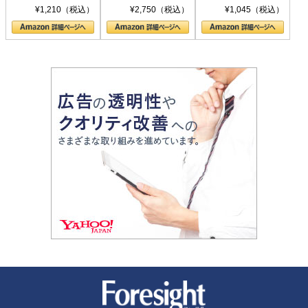
シリーズ)
〈ヤヌス〉の二つ
ル新書)
¥1,210（税込）
¥2,750（税込）
¥1,045（税込）
の顔
新潮社 Foresight