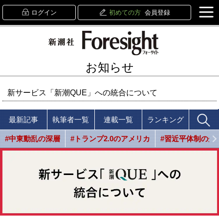
ログイン
初めての方
会員登録
お知らせ
新サービス「新潮QUE」への統合について
最新記事
執筆者一覧
連載一覧
ランキング
#中東動乱の深層
#トランプ2.0のアメリカ
#習近平体制の光