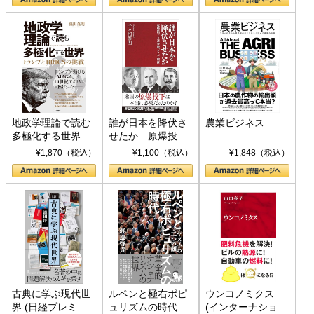
地政学理論で読む
誰が日本を降伏さ
農業ビジネス
多極化する世界：
せたか 原爆投
トランプとBRICS
下、ソ連参戦、そ
¥1,870（税込）
¥1,100（税込）
¥1,848（税込）
の挑戦
して聖断 (PHP新
書)
古典に学ぶ現代世
ルペンと極右ポピ
ウンコノミクス
界 (日経プレミア
ュリズムの時代：
(インターナショナ