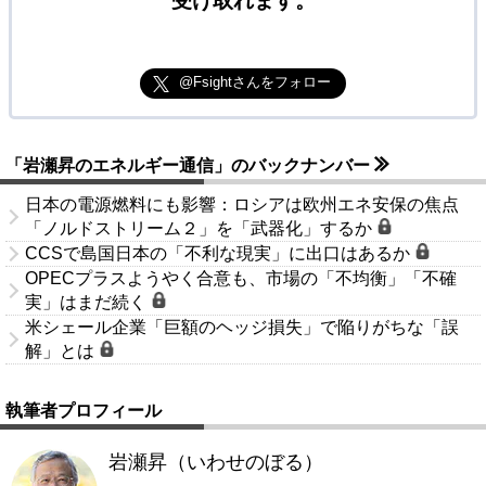
受け取れます。
@Fsightさんをフォロー
「岩瀬昇のエネルギー通信」のバックナンバー
日本の電源燃料にも影響：ロシアは欧州エネ安保の焦点
「ノルドストリーム２」を「武器化」するか
CCSで島国日本の「不利な現実」に出口はあるか
OPECプラスようやく合意も、市場の「不均衡」「不確
実」はまだ続く
米シェール企業「巨額のヘッジ損失」で陥りがちな「誤
解」とは
執筆者プロフィール
岩瀬昇（いわせのぼる）