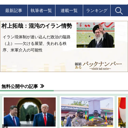
最新記事
執筆者一覧
連載一覧
ランキング
村上拓哉：混沌のイラン情勢
イラン現体制が迷い込んだ政治の隘路
（上）――欠ける展望、失われる秩
序、米軍介入の可能性
無料公開中の記事