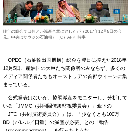
昨年の総会では何とか減産合意に達したが（2017年12月5日の会
見。中央はサウジの石油相）（C）AFP=時事
OPEC（石油輸出国機構）総会を翌日に控えた2018年
12月5日、産油国の大臣たち関係者のみならず、多くの
メディア関係者たちもオーストリアの首都ウィーンに集
まっている。
公式発表はないが、協調減産をモニターし、分析して
いる「JMMC（共同閣僚級監視委員会）」傘下の
「JTC（共同技術委員会）」は、「少なくとも100万
BD（バレル／日量）の減産が必要」との「勧告
（recommendation）」を行ったようだ。