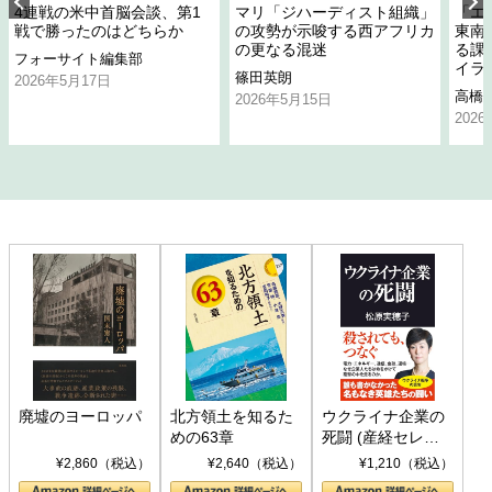
4連戦の米中首脳会談、第1
マリ「ジハーディスト組織」
「エ
戦で勝ったのはどちらか
の攻勢が示唆する西アフリカ
東南
の更なる混迷
る課
フォーサイト編集部
イラ
篠田英朗
2026年5月17日
高橋
2026年5月15日
202
廃墟のヨーロッパ
北方領土を知るた
ウクライナ企業の
めの63章
死闘 (産経セレク
ト S 039)
¥2,860（税込）
¥2,640（税込）
¥1,210（税込）