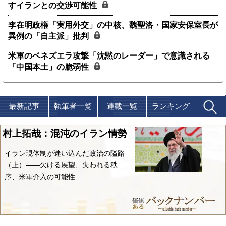
すイランとの交渉可能性
李在明政権「実用外交」の中核、魏聖洛・国家安保室長が
異例の「自主派」批判
米軍のベネズエラ攻撃「沈黙のレーダー」で意識される
「中国本土」の脆弱性
最新記事
執筆者一覧
連載一覧
ランキング
村上拓哉：混沌のイラン情勢
イラン現体制が迷い込んだ政治の隘路
（上）――欠ける展望、失われる秩
序、米軍介入の可能性