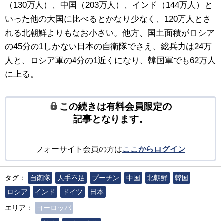
（130万人）、中国（203万人）、インド（144万人）と
いった他の大国に比べるとかなり少なく、120万人とさ
れる北朝鮮よりもなお小さい。他方、国土面積がロシア
の45分の1しかない日本の自衛隊でさえ、総兵力は24万
人と、ロシア軍の4分の1近くになり、韓国軍でも62万人
に上る。
この続きは有料会員限定の
記事となります。
フォーサイト会員の方は
ここからログイン
タグ：
自衛隊
人手不足
プーチン
中国
北朝鮮
韓国
ロシア
インド
ドイツ
日本
エリア：
ヨーロッパ