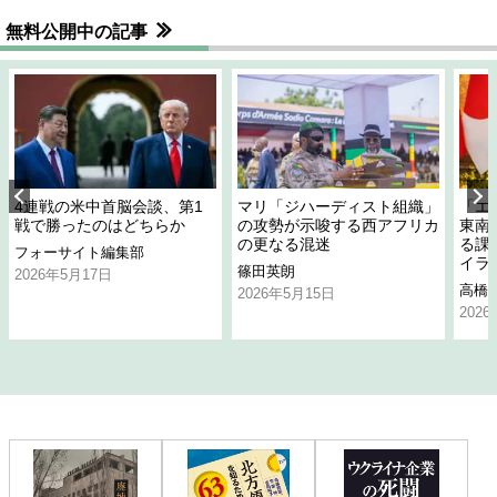
無料公開中の記事
4連戦の米中首脳会談、第1
マリ「ジハーディスト組織」
「エ
戦で勝ったのはどちらか
の攻勢が示唆する西アフリカ
東南
の更なる混迷
る課
フォーサイト編集部
イラ
篠田英朗
2026年5月17日
高橋
2026年5月15日
202