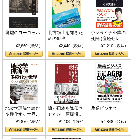
廃墟のヨーロッパ
北方領土を知るた
ウクライナ企業の
めの63章
死闘 (産経セレク
ト S 039)
¥2,860（税込）
¥2,640（税込）
¥1,210（税込）
地政学理論で読む
誰が日本を降伏さ
農業ビジネス
多極化する世界：
せたか 原爆投
トランプとBRICS
下、ソ連参戦、そ
¥1,870（税込）
¥1,100（税込）
¥1,848（税込）
の挑戦
して聖断 (PHP新
書)