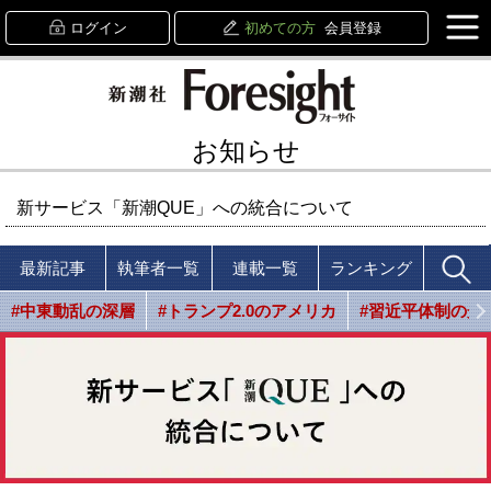
ログイン
初めての方
会員登録
お知らせ
新サービス「新潮QUE」への統合について
最新記事
執筆者一覧
連載一覧
ランキング
#中東動乱の深層
#トランプ2.0のアメリカ
#習近平体制の光