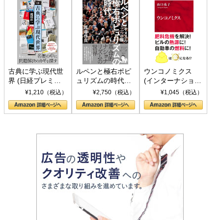
古典に学ぶ現代世
ルペンと極右ポピ
ウンコノミクス
界 (日経プレミア
ュリズムの時代：
(インターナショナ
シリーズ)
〈ヤヌス〉の二つ
ル新書)
¥1,210（税込）
¥2,750（税込）
¥1,045（税込）
の顔