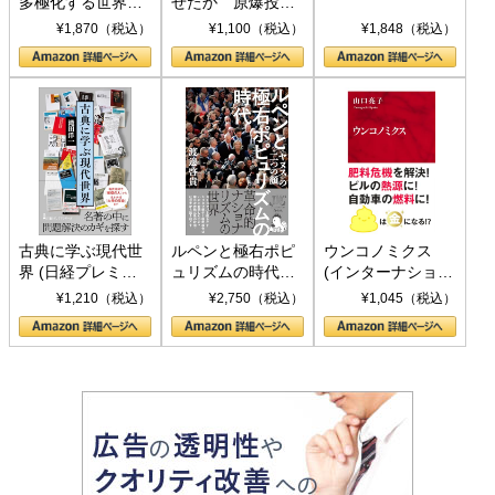
多極化する世界：
せたか 原爆投
トランプとBRICS
下、ソ連参戦、そ
¥1,870（税込）
¥1,100（税込）
¥1,848（税込）
の挑戦
して聖断 (PHP新
書)
古典に学ぶ現代世
ルペンと極右ポピ
ウンコノミクス
界 (日経プレミア
ュリズムの時代：
(インターナショナ
シリーズ)
〈ヤヌス〉の二つ
ル新書)
¥1,210（税込）
¥2,750（税込）
¥1,045（税込）
の顔