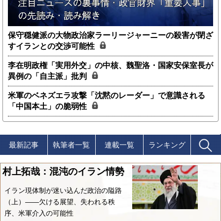
保守穏健派の大物政治家ラーリージャーニーの殺害が閉ざ
すイランとの交渉可能性
李在明政権「実用外交」の中核、魏聖洛・国家安保室長が
異例の「自主派」批判
米軍のベネズエラ攻撃「沈黙のレーダー」で意識される
「中国本土」の脆弱性
最新記事
執筆者一覧
連載一覧
ランキング
村上拓哉：混沌のイラン情勢
イラン現体制が迷い込んだ政治の隘路
（上）――欠ける展望、失われる秩
序、米軍介入の可能性