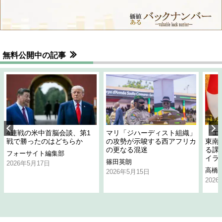
無料公開中の記事
4連戦の米中首脳会談、第1
マリ「ジハーディスト組織」
「エ
戦で勝ったのはどちらか
の攻勢が示唆する西アフリカ
東南
の更なる混迷
る課
フォーサイト編集部
イラ
篠田英朗
2026年5月17日
高橋
2026年5月15日
202