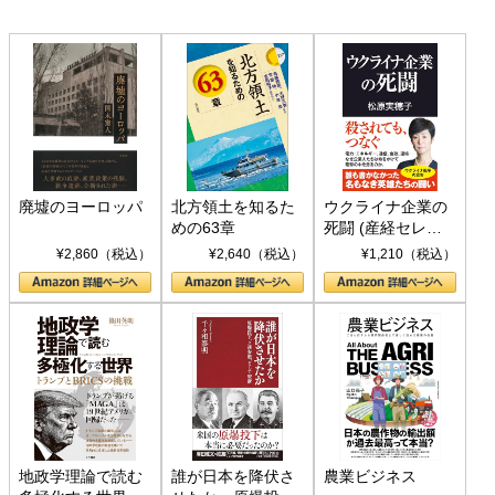
廃墟のヨーロッパ
北方領土を知るた
ウクライナ企業の
めの63章
死闘 (産経セレク
ト S 039)
¥2,860（税込）
¥2,640（税込）
¥1,210（税込）
地政学理論で読む
誰が日本を降伏さ
農業ビジネス