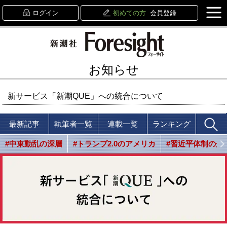
ログイン
初めての方
会員登録
お知らせ
新サービス「新潮QUE」への統合について
最新記事
執筆者一覧
連載一覧
ランキング
#中東動乱の深層
#トランプ2.0のアメリカ
#習近平体制の光