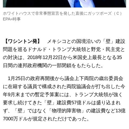
ホワイトハウスで非常事態宣言を発した直後にガッツポーズ（Ｃ）
EPA=時事
【ワシントン発】
メキシコとの国境沿いの「壁」建設
問題を巡るドナルド・トランプ大統領と野党・民主党と
の対決は、2018年12月22日から米国史上最長となる35
日間の連邦政府機関の一部閉鎖をもたらした。
1月25日の政府再開後から議会上下両院の歳出委員会
に在籍する議員で構成された両院協議会が打ち出した今
年9月末までの暫定予算案には、トランプ大統領が強く
要求し続けてきた「壁」建設費57億ドルは盛り込まれ
ず、「壁」ではなく「物理的障害物」の建設費など13億
7000万ドルが規定されただけであった。