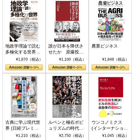
地政学理論で読む
誰が日本を降伏さ
農業ビジネス
多極化する世界：
せたか 原爆投
トランプとBRICS
下、ソ連参戦、そ
¥1,870（税込）
¥1,100（税込）
¥1,848（税込）
の挑戦
して聖断 (PHP新
書)
古典に学ぶ現代世
ルペンと極右ポピ
ウンコノミクス
界 (日経プレミア
ュリズムの時代：
(インターナショナ
シリーズ)
〈ヤヌス〉の二つ
ル新書)
¥1,210（税込）
¥2,750（税込）
¥1,045（税込）
の顔