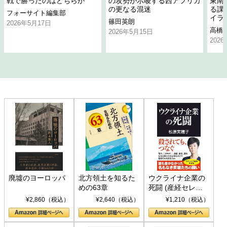
戦で勝ったのはどちらか
の攻勢が示唆する西アフリカ
東南
の更なる混迷
る課
フォーサイト編集部
イラ
篠田英朗
2026年5月17日
高橋
2026年5月15日
202
廃墟のヨーロッパ
北方領土を知るた
ウクライナ企業の
めの63章
死闘 (産経セレク
ト S 039)
¥2,860（税込）
¥2,640（税込）
¥1,210（税込）