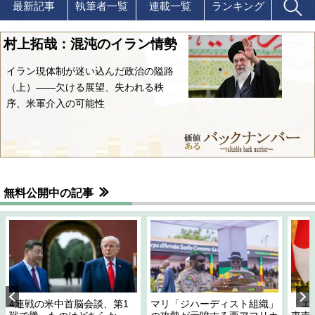
最新記事
執筆者一覧
連載一覧
ランキング
村上拓哉：混沌のイラン情勢
イラン現体制が迷い込んだ政治の隘路
（上）――欠ける展望、失われる秩
序、米軍介入の可能性
無料公開中の記事
4連戦の米中首脳会談、第1
マリ「ジハーディスト組織」
「エ