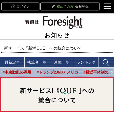
ログイン
初めての方
会員登録
お知らせ
新サービス「新潮QUE」への統合について
最新記事
執筆者一覧
連載一覧
ランキング
#中東動乱の深層
#トランプ2.0のアメリカ
#習近平体制の光