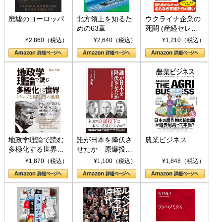
廃墟のヨーロッパ
北方領土を知るた
ウクライナ企業の
めの63章
死闘 (産経セレク
ト S 039)
¥2,860（税込）
¥2,640（税込）
¥1,210（税込）
地政学理論で読む
誰が日本を降伏さ
農業ビジネス
多極化する世界：
せたか 原爆投
トランプとBRICS
下、ソ連参戦、そ
¥1,870（税込）
¥1,100（税込）
¥1,848（税込）
の挑戦
して聖断 (PHP新
書)