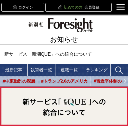
ログイン
初めての方
会員登録
お知らせ
新サービス「新潮QUE」への統合について
最新記事
執筆者一覧
連載一覧
ランキング
#中東動乱の深層
#トランプ2.0のアメリカ
#習近平体制の光