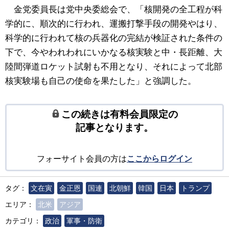
金党委員長は党中央委総会で、「核開発の全工程が科
学的に、順次的に行われ、運搬打撃手段の開発やはり、
科学的に行われて核の兵器化の完結が検証された条件の
下で、今やわれわれにいかなる核実験と中・長距離、大
陸間弾道ロケット試射も不用となり、それによって北部
核実験場も自己の使命を果たした」と強調した。
この続きは有料会員限定の
記事となります。
フォーサイト会員の方は
ここからログイン
タグ：
文在寅
金正恩
国連
北朝鮮
韓国
日本
トランプ
エリア：
北米
アジア
カテゴリ：
政治
軍事・防衛