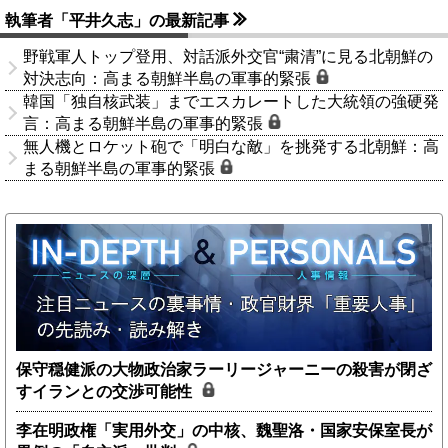
執筆者「平井久志」の最新記事
野戦軍人トップ登用、対話派外交官“粛清”に見る北朝鮮の
対決志向：高まる朝鮮半島の軍事的緊張
韓国「独自核武装」までエスカレートした大統領の強硬発
言：高まる朝鮮半島の軍事的緊張
無人機とロケット砲で「明白な敵」を挑発する北朝鮮：高
まる朝鮮半島の軍事的緊張
保守穏健派の大物政治家ラーリージャーニーの殺害が閉ざ
すイランとの交渉可能性
李在明政権「実用外交」の中核、魏聖洛・国家安保室長が