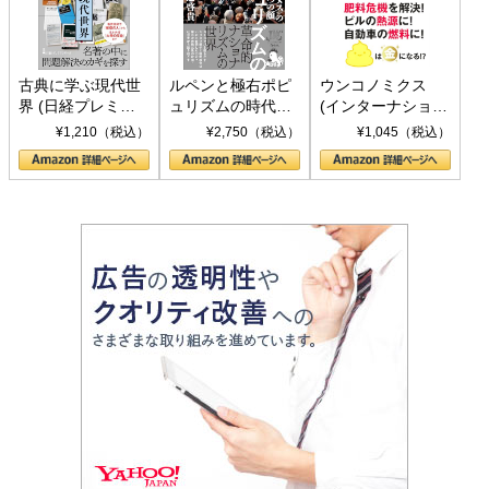
古典に学ぶ現代世
ルペンと極右ポピ
ウンコノミクス
界 (日経プレミア
ュリズムの時代：
(インターナショナ
シリーズ)
〈ヤヌス〉の二つ
ル新書)
¥1,210（税込）
¥2,750（税込）
¥1,045（税込）
の顔