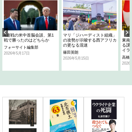
4連戦の米中首脳会談、第1
マリ「ジハーディスト組織」
「エ
戦で勝ったのはどちらか
の攻勢が示唆する西アフリカ
東南
の更なる混迷
る課
フォーサイト編集部
イラ
篠田英朗
2026年5月17日
高橋
2026年5月15日
202