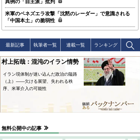
異例の「自主派」批判
米軍のベネズエラ攻撃「沈黙のレーダー」で意識される
「中国本土」の脆弱性
最新記事
執筆者一覧
連載一覧
ランキング
村上拓哉：混沌のイラン情勢
イラン現体制が迷い込んだ政治の隘路
（上）――欠ける展望、失われる秩
序、米軍介入の可能性
無料公開中の記事