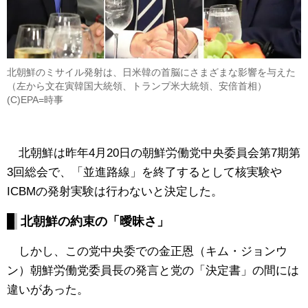
北朝鮮のミサイル発射は、日米韓の首脳にさまざまな影響を与えた
（左から文在寅韓国大統領、トランプ米大統領、安倍首相）
(C)EPA=時事
北朝鮮は昨年4月20日の朝鮮労働党中央委員会第7期第
3回総会で、「並進路線」を終了するとして核実験や
ICBMの発射実験は行わないと決定した。
北朝鮮の約束の「曖昧さ」
しかし、この党中央委での金正恩（キム・ジョンウ
ン）朝鮮労働党委員長の発言と党の「決定書」の間には
違いがあった。