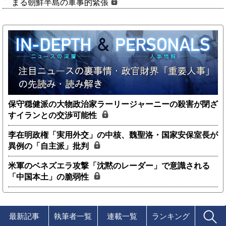
まる朝鮮半島の軍事的緊張
保守穏健派の大物政治家ラーリージャーニーの殺害が閉ざ
すイランとの交渉可能性
李在明政権「実用外交」の中核、魏聖洛・国家安保室長が
異例の「自主派」批判
米軍のベネズエラ攻撃「沈黙のレーダー」で意識される
「中国本土」の脆弱性
最新記事
執筆者一覧
連載一覧
ランキング