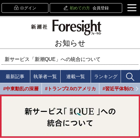
ログイン
初めての方
会員登録
お知らせ
新サービス「新潮QUE」への統合について
最新記事
執筆者一覧
連載一覧
ランキング
#中東動乱の深層
#トランプ2.0のアメリカ
#習近平体制の光