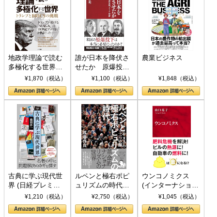
地政学理論で読む
誰が日本を降伏さ
農業ビジネス
多極化する世界：
せたか 原爆投
トランプとBRICS
下、ソ連参戦、そ
¥1,870（税込）
¥1,100（税込）
¥1,848（税込）
の挑戦
して聖断 (PHP新
書)
古典に学ぶ現代世
ルペンと極右ポピ
ウンコノミクス
界 (日経プレミア
ュリズムの時代：
(インターナショナ
シリーズ)
〈ヤヌス〉の二つ
ル新書)
¥1,210（税込）
¥2,750（税込）
¥1,045（税込）
の顔