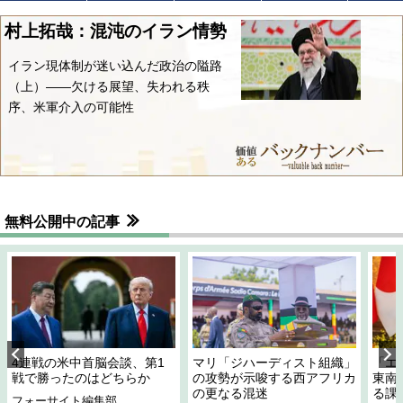
村上拓哉：混沌のイラン情勢
イラン現体制が迷い込んだ政治の隘路
（上）――欠ける展望、失われる秩
序、米軍介入の可能性
無料公開中の記事
4連戦の米中首脳会談、第1
マリ「ジハーディスト組織」
「エ
戦で勝ったのはどちらか
の攻勢が示唆する西アフリカ
東南
の更なる混迷
る課
フォーサイト編集部