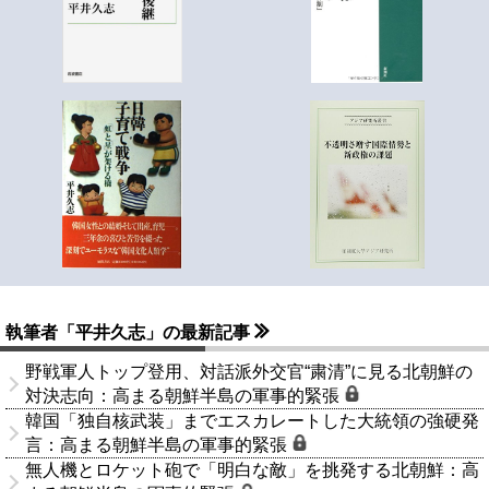
執筆者「平井久志」の最新記事
野戦軍人トップ登用、対話派外交官“粛清”に見る北朝鮮の
対決志向：高まる朝鮮半島の軍事的緊張
韓国「独自核武装」までエスカレートした大統領の強硬発
言：高まる朝鮮半島の軍事的緊張
無人機とロケット砲で「明白な敵」を挑発する北朝鮮：高