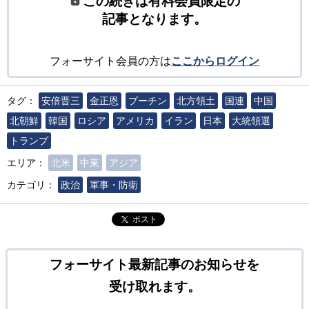
この続きは有料会員限定の
記事となります。
フォーサイト会員の方は
ここからログイン
タグ：
安倍晋三
金正恩
プーチン
北方領土
国連
中国
北朝鮮
韓国
ロシア
アメリカ
イラン
日本
大統領選
トランプ
エリア：
北米
中東
アジア
カテゴリ：
政治
軍事・防衛
ポスト
フォーサイト最新記事のお知らせを
受け取れます。