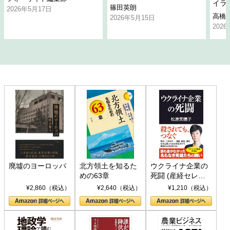
イラ
篠田英朗
2026年5月17日
高橋
2026年5月15日
202
廃墟のヨーロッパ
北方領土を知るた
ウクライナ企業の
めの63章
死闘 (産経セレク
ト S 039)
¥2,860（税込）
¥2,640（税込）
¥1,210（税込）