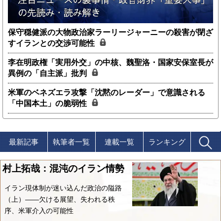
保守穏健派の大物政治家ラーリージャーニーの殺害が閉ざ
すイランとの交渉可能性
李在明政権「実用外交」の中核、魏聖洛・国家安保室長が
異例の「自主派」批判
米軍のベネズエラ攻撃「沈黙のレーダー」で意識される
「中国本土」の脆弱性
最新記事
執筆者一覧
連載一覧
ランキング
村上拓哉：混沌のイラン情勢
イラン現体制が迷い込んだ政治の隘路
（上）――欠ける展望、失われる秩
序、米軍介入の可能性