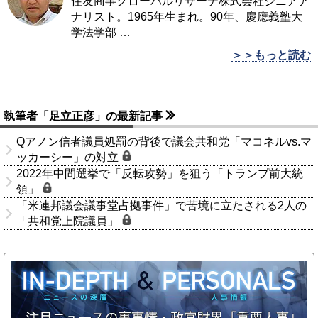
住友商事グローバルリサーチ株式会社シニアア
ナリスト。1965年生まれ。90年、慶應義塾大
学法学部
…
＞＞もっと読む
執筆者「足立正彦」の最新記事
Qアノン信者議員処罰の背後で議会共和党「マコネルvs.マ
ッカーシー」の対立
2022年中間選挙で「反転攻勢」を狙う「トランプ前大統
領」
「米連邦議会議事堂占拠事件」で苦境に立たされる2人の
「共和党上院議員」