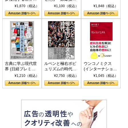
トランプとBRICS
下、ソ連参戦、そ
¥1,870（税込）
¥1,100（税込）
¥1,848（税込）
の挑戦
して聖断 (PHP新
書)
古典に学ぶ現代世
ルペンと極右ポピ
ウンコノミクス
界 (日経プレミア
ュリズムの時代：
(インターナショナ
シリーズ)
〈ヤヌス〉の二つ
ル新書)
¥1,210（税込）
¥2,750（税込）
¥1,045（税込）
の顔