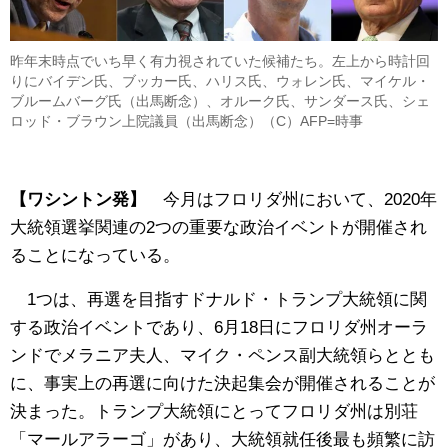
昨年末時点でいち早く有力視されていた候補たち。左上から時計回
りにバイデン氏、ブッカー氏、ハリス氏、ウォレン氏、マイケル・
ブルームバーグ氏（出馬断念）、オルーク氏、サンダース氏、シェ
ロッド・ブラウン上院議員（出馬断念）（C）AFP=時事
【ワシントン発】
今月はフロリダ州において、2020年
大統領選挙関連の2つの重要な政治イベントが開催され
ることになっている。
1つは、再選を目指すドナルド・トランプ大統領に関
する政治イベントであり、6月18日にフロリダ州オーラ
ンドでメラニア夫人、マイク・ペンス副大統領らととも
に、事実上の再選に向けた決起集会が開催されることが
決まった。トランプ大統領にとってフロリダ州は別荘
「マールアラーゴ」があり、大統領就任後最も頻繁に訪