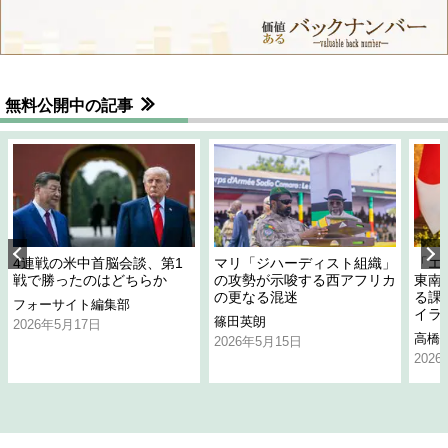
無料公開中の記事
4連戦の米中首脳会談、第1
マリ「ジハーディスト組織」
「エ
戦で勝ったのはどちらか
の攻勢が示唆する西アフリカ
東南
の更なる混迷
る課
フォーサイト編集部
イラ
篠田英朗
2026年5月17日
高橋
2026年5月15日
202