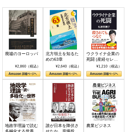
廃墟のヨーロッパ
北方領土を知るた
ウクライナ企業の
めの63章
死闘 (産経セレク
ト S 039)
¥2,860（税込）
¥2,640（税込）
¥1,210（税込）
地政学理論で読む
誰が日本を降伏さ
農業ビジネス
多極化する世界：
せたか 原爆投