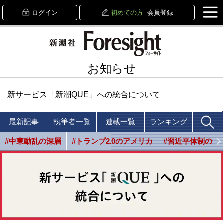
ログイン
初めての方
会員登録
お知らせ
新サービス「新潮QUE」への統合について
最新記事
執筆者一覧
連載一覧
ランキング
#中東動乱の深層
#トランプ2.0のアメリカ
#習近平体制の光