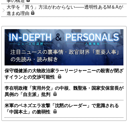
事の構造
大学を「買う」方法がわからない――透明性あるM＆Aが
進まぬ理由
保守穏健派の大物政治家ラーリージャーニーの殺害が閉ざ
すイランとの交渉可能性
李在明政権「実用外交」の中核、魏聖洛・国家安保室長が
異例の「自主派」批判
米軍のベネズエラ攻撃「沈黙のレーダー」で意識される
「中国本土」の脆弱性