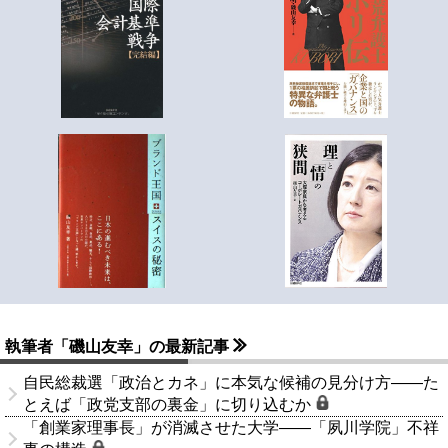
執筆者「磯山友幸」の最新記事
自民総裁選「政治とカネ」に本気な候補の見分け方――た
とえば「政党支部の裏金」に切り込むか
「創業家理事長」が消滅させた大学――「夙川学院」不祥