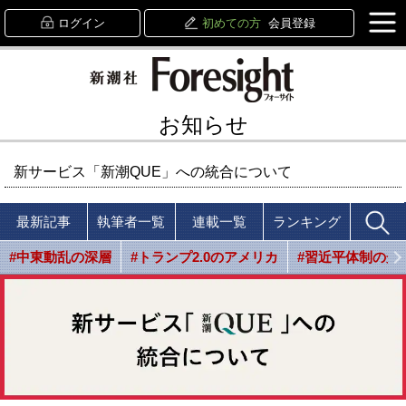
ログイン
初めての方
会員登録
お知らせ
新サービス「新潮QUE」への統合について
最新記事
執筆者一覧
連載一覧
ランキング
#中東動乱の深層
#トランプ2.0のアメリカ
#習近平体制の光