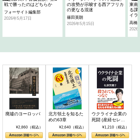
戦で勝ったのはどちらか
の攻勢が示唆する西アフリカ
東南
の更なる混迷
る課
フォーサイト編集部
イラ
篠田英朗
2026年5月17日
高橋
2026年5月15日
202
廃墟のヨーロッパ
北方領土を知るた
ウクライナ企業の
めの63章
死闘 (産経セレク
ト S 039)
¥2,860（税込）
¥2,640（税込）
¥1,210（税込）