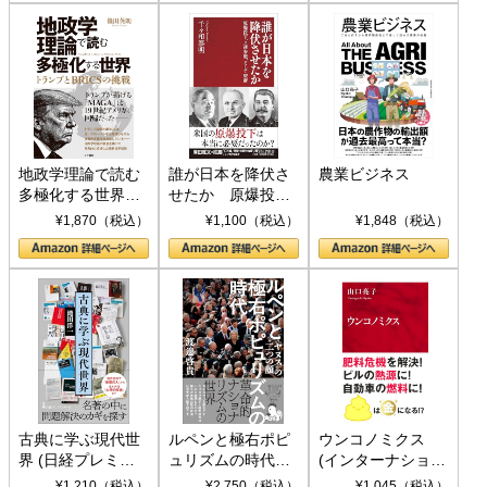
地政学理論で読む
誰が日本を降伏さ
農業ビジネス
多極化する世界：
せたか 原爆投
トランプとBRICS
下、ソ連参戦、そ
¥1,870（税込）
¥1,100（税込）
¥1,848（税込）
の挑戦
して聖断 (PHP新
書)
古典に学ぶ現代世
ルペンと極右ポピ
ウンコノミクス
界 (日経プレミア
ュリズムの時代：
(インターナショナ
シリーズ)
〈ヤヌス〉の二つ
ル新書)
¥1,210（税込）
¥2,750（税込）
¥1,045（税込）