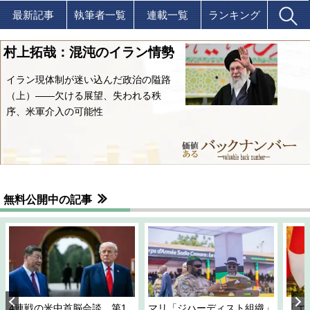
最新記事
執筆者一覧
連載一覧
ランキング
村上拓哉：混沌のイラン情勢
イラン現体制が迷い込んだ政治の隘路
（上）――欠ける展望、失われる秩
序、米軍介入の可能性
無料公開中の記事
4連戦の米中首脳会談、第1
マリ「ジハーディスト組織」
「エ