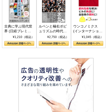
古典に学ぶ現代世
ルペンと極右ポピ
ウンコノミクス
界 (日経プレミア
ュリズムの時代：
(インターナショナ
シリーズ)
〈ヤヌス〉の二つ
ル新書)
¥1,210（税込）
¥2,750（税込）
¥1,045（税込）
の顔