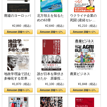
廃墟のヨーロッパ
北方領土を知るた
ウクライナ企業の
めの63章
死闘 (産経セレク
ト S 039)
¥2,860（税込）
¥2,640（税込）
¥1,210（税込）
地政学理論で読む
誰が日本を降伏さ
農業ビジネス
多極化する世界：
せたか 原爆投
トランプとBRICS
下、ソ連参戦、そ
¥1,870（税込）
¥1,100（税込）
¥1,848（税込）
の挑戦
して聖断 (PHP新
書)