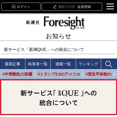
ログイン
初めての方
会員登録
お知らせ
新サービス「新潮QUE」への統合について
最新記事
執筆者一覧
連載一覧
ランキング
#中東動乱の深層
#トランプ2.0のアメリカ
#習近平体制の光