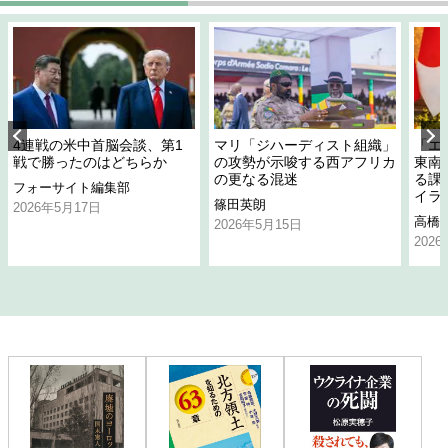
4連戦の米中首脳会談、第1
マリ「ジハーディスト組織」
「エ
戦で勝ったのはどちらか
の攻勢が示唆する西アフリカ
東南
の更なる混迷
る課
フォーサイト編集部
イラ
篠田英朗
2026年5月17日
高橋
2026年5月15日
202