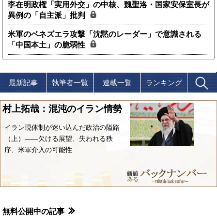
李在明政権「実用外交」の中核、魏聖洛・国家安保室長が
異例の「自主派」批判
米軍のベネズエラ攻撃「沈黙のレーダー」で意識される
「中国本土」の脆弱性
最新記事
執筆者一覧
連載一覧
ランキング
村上拓哉：混沌のイラン情勢
イラン現体制が迷い込んだ政治の隘路
（上）――欠ける展望、失われる秩
序、米軍介入の可能性
無料公開中の記事