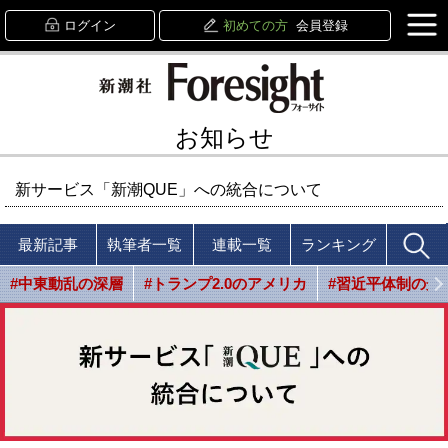
ログイン
初めての方
会員登録
お知らせ
新サービス「新潮QUE」への統合について
最新記事
執筆者一覧
連載一覧
ランキング
#中東動乱の深層
#トランプ2.0のアメリカ
#習近平体制の光