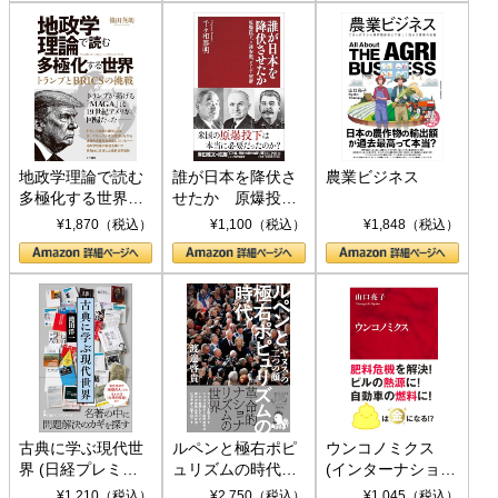
地政学理論で読む
誰が日本を降伏さ
農業ビジネス
多極化する世界：
せたか 原爆投
トランプとBRICS
下、ソ連参戦、そ
¥1,870（税込）
¥1,100（税込）
¥1,848（税込）
の挑戦
して聖断 (PHP新
書)
古典に学ぶ現代世
ルペンと極右ポピ
ウンコノミクス
界 (日経プレミア
ュリズムの時代：
(インターナショナ
シリーズ)
〈ヤヌス〉の二つ
ル新書)
¥1,210（税込）
¥2,750（税込）
¥1,045（税込）