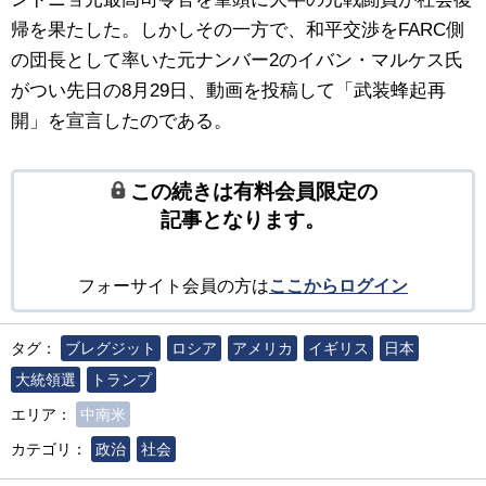
帰を果たした。しかしその一方で、和平交渉をFARC側
の団長として率いた元ナンバー2のイバン・マルケス氏
がつい先日の8月29日、動画を投稿して「武装蜂起再
開」を宣言したのである。
この続きは有料会員限定の
記事となります。
フォーサイト会員の方は
ここからログイン
タグ：
ブレグジット
ロシア
アメリカ
イギリス
日本
大統領選
トランプ
エリア：
中南米
カテゴリ：
政治
社会