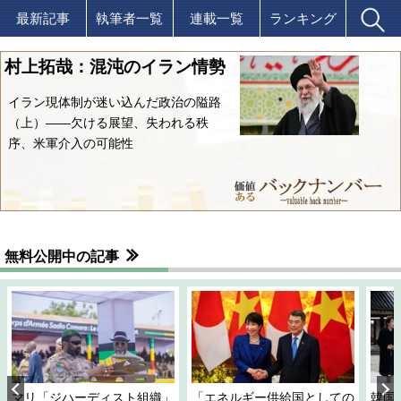
最新記事
執筆者一覧
連載一覧
ランキング
村上拓哉：混沌のイラン情勢
イラン現体制が迷い込んだ政治の隘路
（上）――欠ける展望、失われる秩
序、米軍介入の可能性
無料公開中の記事
マリ「ジハーディスト組織」
「エネルギー供給国としての
韓国