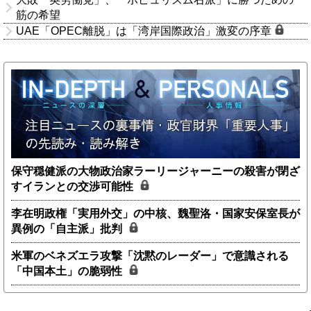
筋の希望
UAE「OPEC離脱」は「湾岸国際政治」激変の序章
保守穏健派の大物政治家ラーリージャーニーの殺害が閉ざ
すイランとの交渉可能性
李在明政権「実用外交」の中核、魏聖洛・国家安保室長が
異例の「自主派」批判
米軍のベネズエラ攻撃「沈黙のレーダー」で意識される
「中国本土」の脆弱性