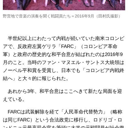
野営地で音楽の演奏を聞く戦闘員たち＝2016年9月（田村氏撮影）
半世紀以上にわたって内戦が続いていた南米コロンビ
アで、反政府左翼ゲリラ「FARC」（コロンビア革命
軍）と政府の歴史的な和平合意が結ばれたのは2016年9
月のこと。当時のファン・マヌエル・サントス大統領は
ノーベル平和賞を受賞し、日本でも「コロンビア内戦終
結へ」と大々的に報じられた。
あれから3年、和平合意はここへきて新たな局面を迎
えている。
FARCは武装解除を経て「人民革命代替勢力」（略称
は同じFARC）という合法政党に移行し、ロドリゴ・ロ
ンドニョ元最高司令官を筆頭に大半の元戦闘員が社会復