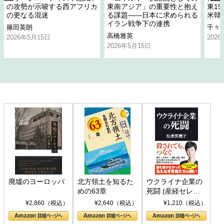
の攻勢が示唆する西アフリカ
東南アジア」の重要性と抱え
東1
の更なる混迷
る課題――日本に求められる
米韓
イラン戦争下の連携
篠田英朗
千々
高橋雅英
2026年5月15日
202
2026年5月15日
廃墟のヨーロッパ
北方領土を知るた
ウクライナ企業の
めの63章
死闘 (産経セレク
ト S 039)
¥2,860（税込）
¥2,640（税込）
¥1,210（税込）