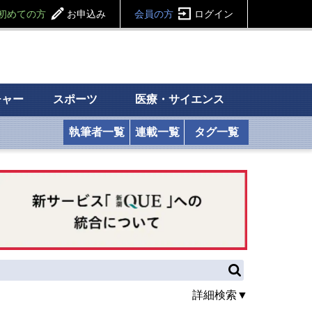
初めての方
お申込み
会員の方
ログイン
チャー
スポーツ
医療・サイエンス
執筆者一覧
連載一覧
タグ一覧
詳細検索▼