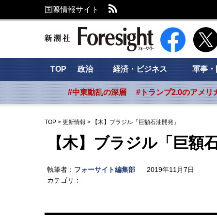
RSS
国際情報サイト
新潮社 Foresig
TOP
政治
経済・ビジネス
軍事・
#中東動乱の深層
#トランプ2.0のアメリ
TOP
>
更新情報
>
【木】ブラジル「巨額石油開発」
【木】ブラジル「巨額
執筆者：
フォーサイト編集部
2019年11月7日
カテゴリ：