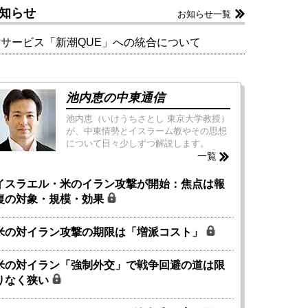
知らせ
お知らせ一覧
新サービス「新潮QUE」への統合について
池内恵の中東通信
池内恵（いけうちさとし 東京大学教授）
が、中東情勢とイスラーム教やその思想
について日々少しずつ解説します。
一覧
イスラエル・米のイラン攻撃が開始：焦点は報
復の対象・規模・効果
米の対イラン攻撃の期限は「増派コスト」
米の対イラン「強制外交」で戦争回避の道は限
りなく狭い