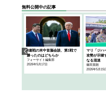
無料公開中の記事
艦隊」構想
4連戦の米中首脳会談、第1戦で
マリ「ジハ
「空白」
勝ったのはどちらか
攻勢が示唆
フォーサイト編集部
のか
なる混迷
2026年5月17日
篠田英朗
2026年5月15