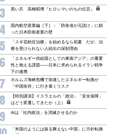
3
黒い爪 高橋昭博『ヒロシマいのちの伝言』
4
国内航空産業編［下］：「防衛省が元請け」に頼
った日本防衛産業の壁
5
「スギ花粉症治療」を始めるなら初夏 だが、治
療を受けられない人続出の深刻理由
6
「エネルギー供給国としての東南アジア」の重要
性と抱える課題――日本に求められるイラン戦争
下の連携
7
ホルムズ海峡危機で加速したエネルギー転換が
「中国依存」に行き着くリスク
8
【特別講演】イスラエルの「政治」「安全保障」
はどう変遷してきたか（上）
9
AIは「社内政治」を消滅させるのか
10
「米国のようには振る舞えない中国」に方針転換