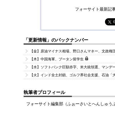
フォーサイト最新記
「更新情報」のバックナンバー
【金】原油マイナス相場、野口さんマネー、文政権
【木】中国海軍、ブータン留学生
【水】ソフトバンク巨額赤字、米大統領選、マンデ
【火】インド全土封鎖、ゴルフ界社会支援、石油「
執筆者プロフィール
フォーサイト編集部（ふぉーさいとへんしゅう