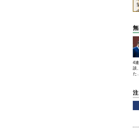
無
4
談
た
注