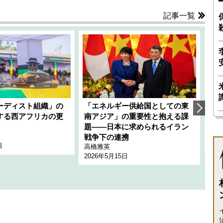
記事一覧
ーディスト組織」の
「エネルギー供給国としての東
韓
する西アフリカの更
南アジア」の重要性と抱える課
1
題――日本に求められるイラン
全
千々
戦争下の連携
日
202
高橋雅英
2026年5月15日