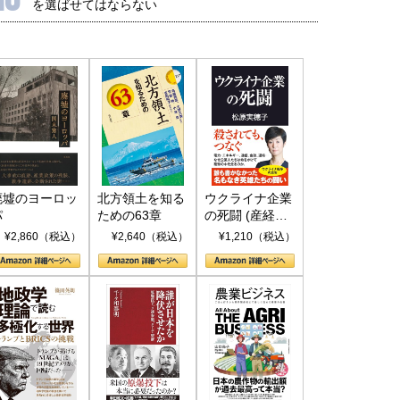
を選ばせてはならない
廃墟のヨーロッ
北方領土を知る
ウクライナ企業
パ
ための63章
の死闘 (産経セ
レクト S 039)
¥2,860（税込）
¥2,640（税込）
¥1,210（税込）