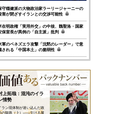
保守穏健派の大物政治家ラーリージャーニーの
殺害が閉ざすイランとの交渉可能性
李在明政権「実用外交」の中核、魏聖洛・国家
安保室長が異例の「自主派」批判
米軍のベネズエラ攻撃「沈黙のレーダー」で意
識される「中国本土」の脆弱性
国にも理解してほしい「極東
ホルムズ海峡危機で加速したエ
905年体制」における日米韓安
ネルギー転換が「中国依存」に
保障協力の意味
行き着くリスク
和泰明
小山堅
6年5月15日
2026年5月14日
村上拓哉：混沌のイラ
ン情勢
イラン現体制が迷い込んだ政
治の隘路（上）――欠ける展