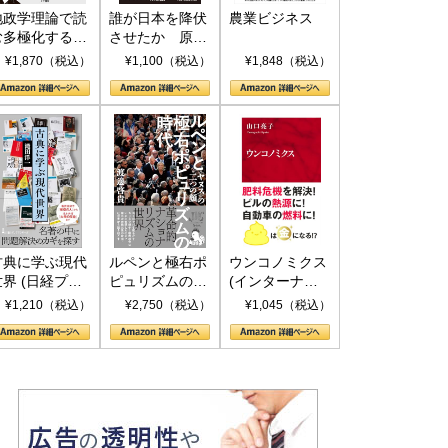
地政学理論で読
誰が日本を降伏
農業ビジネス
む多極化する世
させたか 原爆
界：トランプと
投下、ソ連参
¥1,870（税込）
¥1,100（税込）
¥1,848（税込）
RICSの挑戦
戦、そして聖断
(PHP新書)
古典に学ぶ現代
ルペンと極右ポ
ウンコノミクス
世界 (日経プレ
ピュリズムの時
(インターナシ
ミアシリーズ)
代：〈ヤヌス〉
ョナル新書)
¥1,210（税込）
¥2,750（税込）
¥1,045（税込）
の二つの顔