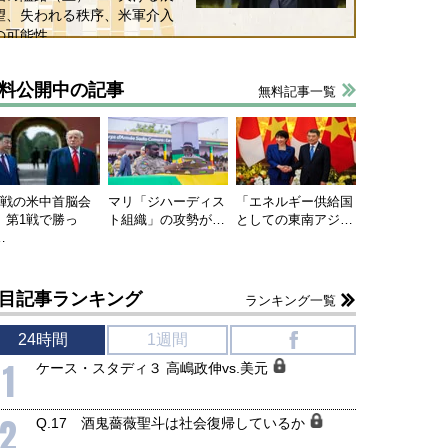
望、失われる秩序、米軍介入
の可能性
料公開中の記事
無料記事一覧
連戦の米中首脳会
マリ「ジハーディス
「エネルギー供給国
、第1戦で勝っ
ト組織」の攻勢が…
としての東南アジ…
…
目記事ランキング
ランキング一覧
24時間
1週間
f
1
ケース・スタディ３ 高嶋政伸vs.美元
2
Q.17 酒鬼薔薇聖斗は社会復帰しているか