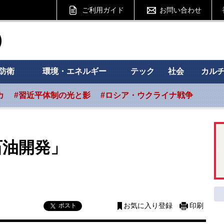
ご利用ガイド
お問い合わせ
ht フォーサイト
防衛
環境・エネルギー
テック
社会
カル
カ
#習近平体制の光と影
#ロシア・ウクライナ戦争
石油開発」
ポスト
お気に入り登録
印刷