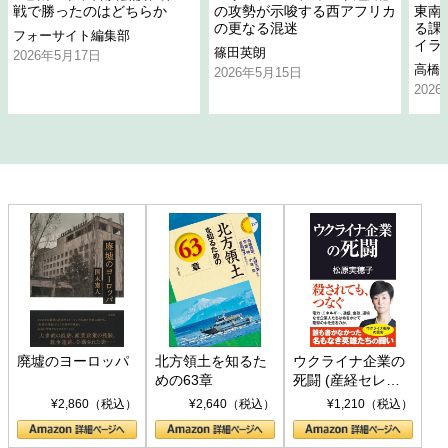
戦で勝ったのはどちらか
の攻勢が示唆する西アフリカ
東南
の更なる混迷
る課
フォーサイト編集部
イラ
篠田英朗
2026年5月17日
高橋
2026年5月15日
202
廃墟のヨーロッパ
北方領土を知るた
ウクライナ企業の
めの63章
死闘 (産経セレク
ト S 039)
¥2,860（税込）
¥2,640（税込）
¥1,210（税込）