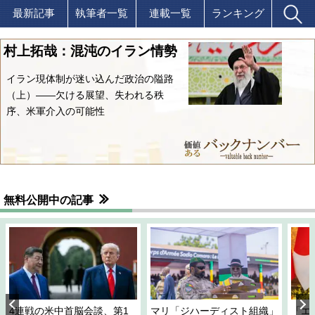
最新記事
執筆者一覧
連載一覧
ランキング
村上拓哉：混沌のイラン情勢
イラン現体制が迷い込んだ政治の隘路
（上）――欠ける展望、失われる秩
序、米軍介入の可能性
無料公開中の記事
4連戦の米中首脳会談、第1
マリ「ジハーディスト組織」
「エ