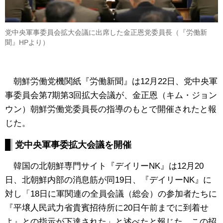
党中央軍事委員会拡大会議に出席した金正恩党委員長（『労働新
聞』HPより）
朝鮮労働党機関紙『労働新聞』は12月22日、党中央軍
事委員会第7期第3回拡大会議が、金正恩（キム・ジョン
ウン）朝鮮労働党委員長の指導のもとで開催されたと報
じた。
党中央軍事委拡大会議を開催
韓国の北朝鮮専門サイト『デイリーNK』は12月20
日、北朝鮮内部の消息筋が同19日、『デイリーNK』に
対し「18日に軍関連の全員会議（総会）の参加者たちに
『平壌人民武力省貴賓招待所に20日午前までに到着せ
よ』との指示が下達された」と述べたと報じた。この招