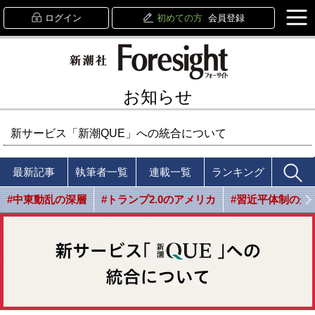
ログイン
初めての方
会員登録
お知らせ
新サービス「新潮QUE」への統合について
最新記事
執筆者一覧
連載一覧
ランキング
#中東動乱の深層
#トランプ2.0のアメリカ
#習近平体制の光