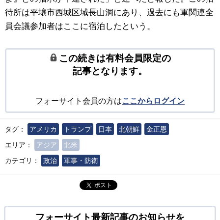
待所は平壌市西城区域長山洞にあり、過去にも軍関連全
員会議参加者はここに宿泊したという。
この続きは有料会員限定の
記事となります。
フォーサイト会員の方は
ここからログイン
タグ：
アメリカ
トランプ
日本
北朝鮮
金正恩
エリア：
アジア
北米
カテゴリ：
政治
軍事・防衛
ポスト
フォーサイト最新記事のお知らせを