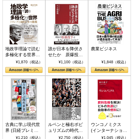
地政学理論で読む
誰が日本を降伏さ
農業ビジネス
多極化する世界：
せたか 原爆投
トランプとBRICS
下、ソ連参戦、そ
¥1,870（税込）
¥1,100（税込）
¥1,848（税込）
の挑戦
して聖断 (PHP新
書)
古典に学ぶ現代世
ルペンと極右ポピ
ウンコノミクス
界 (日経プレミア
ュリズムの時代：
(インターナショナ
シリーズ)
〈ヤヌス〉の二つ
ル新書)
¥1,210（税込）
¥2,750（税込）
¥1,045（税込）