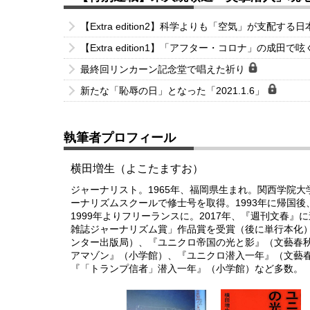
【Extra edition2】科学よりも「空気」が支配す
【Extra edition1】「アフター・コロナ」の成
最終回リンカーン記念堂で唱えた祈り
新たな「恥辱の日」となった「2021.1.6」
執筆者プロフィール
横田増生（よこたますお）
ジャーナリスト。1965年、福岡県生まれ。関西学院
ーナリズムスクールで修士号を取得。1993年に帰国
1999年よりフリーランスに。2017年、『週刊文春
雑誌ジャーナリズム賞」作品賞を受賞（後に単行本化
ンター出版局）、『ユニクロ帝国の光と影』（文藝春秋）
アマゾン』（小学館）、『ユニクロ潜入一年』（文藝春秋
『「トランプ信者」潜入一年』（小学館）など多数。