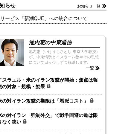
知らせ
お知らせ一覧
新サービス「新潮QUE」への統合について
池内恵の中東通信
池内恵（いけうちさとし 東京大学教授）
が、中東情勢とイスラーム教やその思想
について日々少しずつ解説します。
一覧
イスラエル・米のイラン攻撃が開始：焦点は報
復の対象・規模・効果
米の対イラン攻撃の期限は「増派コスト」
米の対イラン「強制外交」で戦争回避の道は限
りなく狭い