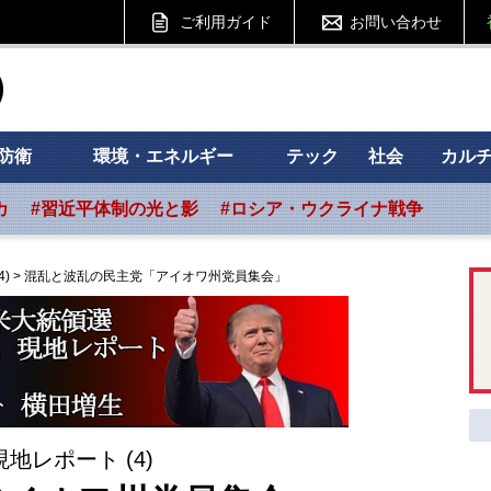
ご利用ガイド
お問い合わせ
ht フォーサイト
防衛
環境・エネルギー
テック
社会
カル
カ
#習近平体制の光と影
#ロシア・ウクライナ戦争
)
>
混乱と波乱の民主党「アイオワ州党員集会」
レポート (4)