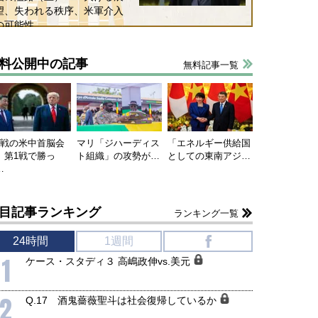
望、失われる秩序、米軍介入
の可能性
料公開中の記事
無料記事一覧
連戦の米中首脳会
マリ「ジハーディス
「エネルギー供給国
、第1戦で勝っ
ト組織」の攻勢が…
としての東南アジ…
…
目記事ランキング
ランキング一覧
24時間
1週間
f
1
ケース・スタディ３ 高嶋政伸vs.美元
2
Q.17 酒鬼薔薇聖斗は社会復帰しているか