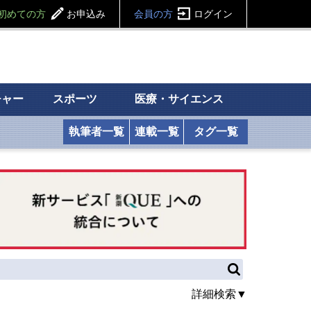
初めての方
お申込み
会員の方
ログイン
チャー
スポーツ
医療・サイエンス
執筆者一覧
連載一覧
タグ一覧
詳細検索▼