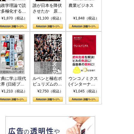
地政学理論で読
誰が日本を降伏
農業ビジネス
む多極化する世
させたか 原爆
界：トランプと
投下、ソ連参
¥1,870（税込）
¥1,100（税込）
¥1,848（税込）
RICSの挑戦
戦、そして聖断
(PHP新書)
古典に学ぶ現代
ルペンと極右ポ
ウンコノミクス
世界 (日経プレ
ピュリズムの時
(インターナシ
ミアシリーズ)
代：〈ヤヌス〉
ョナル新書)
¥1,210（税込）
¥2,750（税込）
¥1,045（税込）
の二つの顔