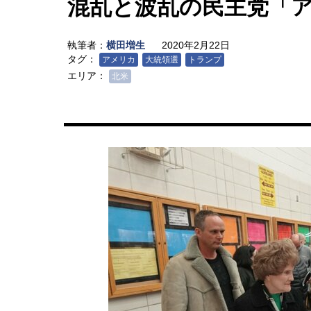
混乱と波乱の民主党「
執筆者：
横田増生
2020年2月22日
タグ：
アメリカ
大統領選
トランプ
エリア：
北米