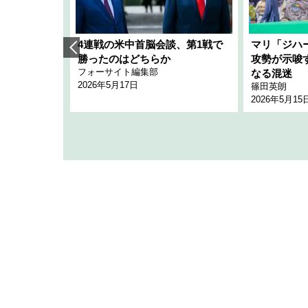
艦隊」構想
4連戦の米中首脳会談、第1戦で
マリ「ジハ
「空白」
勝ったのはどちらか
攻勢が示唆
フォーサイト編集部
のか
なる混迷
2026年5月17日
篠田英朗
2026年5月15