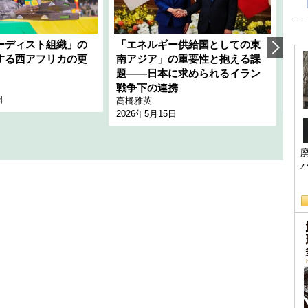
ーディスト組織」の
「エネルギー供給国としての東
韓
する西アフリカの更
南アジア」の重要性と抱える課
1
題――日本に求められるイラン
全
千々
戦争下の連携
日
202
高橋雅英
2026年5月15日