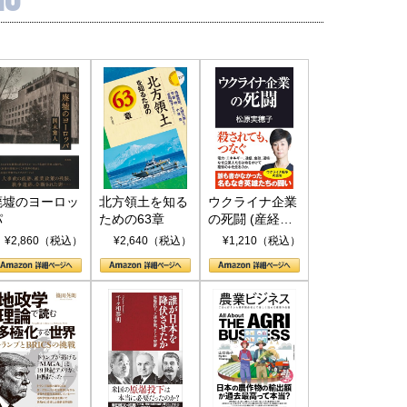
国にも理解してほしい「極東
ホルムズ海峡危機で加速したエ
905年体制」における日米韓安
ネルギー転換が「中国依存」に
保障協力の意味
行き着くリスク
和泰明
小山堅
6年5月15日
2026年5月14日
廃墟のヨーロッ
北方領土を知る
ウクライナ企業
パ
ための63章
の死闘 (産経セ
レクト S 039)
¥2,860（税込）
¥2,640（税込）
¥1,210（税込）