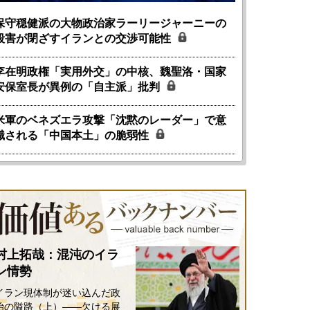
保守穏健派の大物政治家ラーリージャーニーの
殺害が閉ざすイランとの交渉可能性
李在明政権「実用外交」の中核、魏聖洛・国家
安保室長が異例の「自主派」批判
米軍のベネズエラ攻撃「沈黙のレーダー」で意
識される「中国本土」の脆弱性
村上拓哉：混沌のイラ
ン情勢
イラン現体制が迷い込んだ政
治の隘路（上）――欠ける展