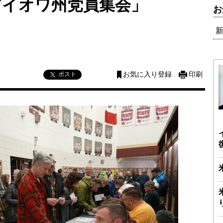
アイオワ州党員集会」
お
ポスト
お気に入り登録
印刷