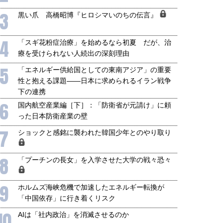
3
黒い爪 高橋昭博『ヒロシマいのちの伝言』
4
「スギ花粉症治療」を始めるなら初夏 だが、治
療を受けられない人続出の深刻理由
5
「エネルギー供給国としての東南アジア」の重要
性と抱える課題――日本に求められるイラン戦争
下の連携
6
国内航空産業編［下］：「防衛省が元請け」に頼
った日本防衛産業の壁
7
ショックと感銘に襲われた韓国少年とのやり取り
8
「プーチンの長女」を入学させた大学の戦々恐々
9
ホルムズ海峡危機で加速したエネルギー転換が
「中国依存」に行き着くリスク
10
AIは「社内政治」を消滅させるのか