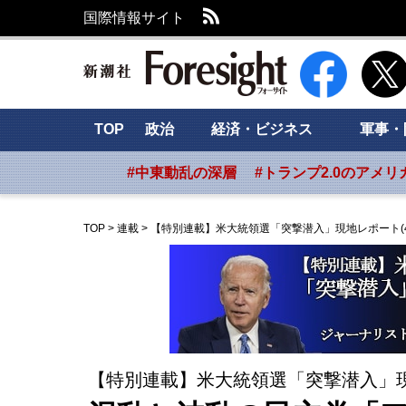
RSS
国際情報サイト
新潮社 Foresig
TOP
政治
経済・ビジネス
軍事・
#中東動乱の深層
#トランプ2.0のアメリ
TOP
>
連載
>
【特別連載】米大統領選「突撃潜入」現地レポート(4
【特別連載】米大統領選「突撃潜入」現地