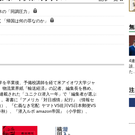
る日本の「同調圧力」
田で呟く「帰国は何の罪なのか」
無
4
談
た
大学を卒業後、予備校講師を経て米アイオワ大学ジャ
後、物流業界紙『輸送経済』の記者、編集長を務め、
注
』に連載された「ユニクロ潜入一年」で「編集者が選ぶ
）。著書に『アメリカ「対日感情」紀行』（情報セ
、『仁義なき宅配: ヤマトVS佐川VS日本郵便VS
）、『潜入ルポ amazon帝国』（小学館）、