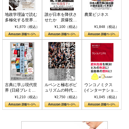
地政学理論で読む
誰が日本を降伏さ
農業ビジネス
多極化する世界：
せたか 原爆投
トランプとBRICS
下、ソ連参戦、そ
¥1,870（税込）
¥1,100（税込）
¥1,848（税込）
の挑戦
して聖断 (PHP新
書)
古典に学ぶ現代世
ルペンと極右ポピ
ウンコノミクス
界 (日経プレミア
ュリズムの時代：
(インターナショナ
シリーズ)
〈ヤヌス〉の二つ
ル新書)
¥1,210（税込）
¥2,750（税込）
¥1,045（税込）
の顔