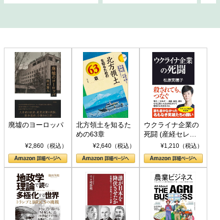
廃墟のヨーロッパ
北方領土を知るた
ウクライナ企業の
めの63章
死闘 (産経セレク
ト S 039)
¥2,860（税込）
¥2,640（税込）
¥1,210（税込）