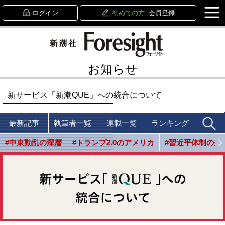
ログイン
初めての方
会員登録
お知らせ
新サービス「新潮QUE」への統合について
最新記事
執筆者一覧
連載一覧
ランキング
#中東動乱の深層
#トランプ2.0のアメリカ
#習近平体制の光