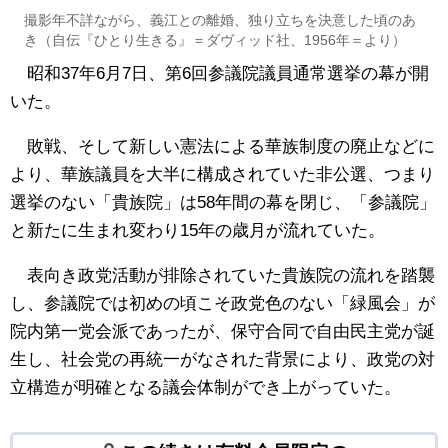
撮影年不詳ながら、義江との離婚、独り立ちを決意した頃のあ
き（自伝『ひとり生きる』＝ダヴィッド社、1956年＝より）
昭和37年6月7日、第6回参議院議員通常選挙の幕が開
いた。
敗戦、そして新しい憲法による華族制度の廃止などに
より、華族議員を大半に構成されていた非公選、つまり
選挙のない「貴族院」は58年間の幕を閉じ、「参議院」
と新たに生まれ変わり15年の歳月が流れていた。
表向き政党活動が排除されていた貴族院の流れを踏襲
し、参議院では初めの頃こそ政党色のない「緑風会」が
院内第一党会派であったが、保守合同で自由民主党が誕
生し、社会党の再統一がなされた背景により、政党の対
立構造が明確となる議会体制ができ上がっていた。