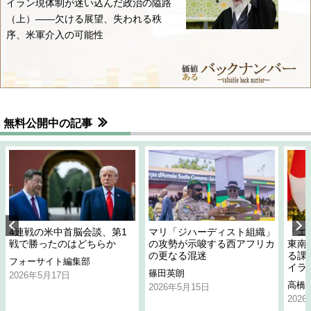
イラン現体制が迷い込んだ政治の隘路
（上）――欠ける展望、失われる秩
序、米軍介入の可能性
無料公開中の記事
4連戦の米中首脳会談、第1
マリ「ジハーディスト組織」
「エ
戦で勝ったのはどちらか
の攻勢が示唆する西アフリカ
東南
の更なる混迷
る課
フォーサイト編集部
イラ
篠田英朗
2026年5月17日
高橋
2026年5月15日
202