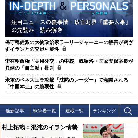
保守穏健派の大物政治家ラーリージャーニーの殺害が閉ざ
すイランとの交渉可能性
李在明政権「実用外交」の中核、魏聖洛・国家安保室長が
異例の「自主派」批判
米軍のベネズエラ攻撃「沈黙のレーダー」で意識される
「中国本土」の脆弱性
最新記事
執筆者一覧
連載一覧
ランキング
村上拓哉：混沌のイラン情勢