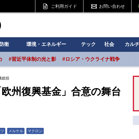
ご利用ガイド
お問い合わせ
ht フォーサイト
防衛
環境・エネルギー
テック
社会
カル
カ
#習近平体制の光と影
#ロシア・ウクライナ戦争
裏総括
「欧州復興基金」合意の舞台
イツ
メルケル
マクロン