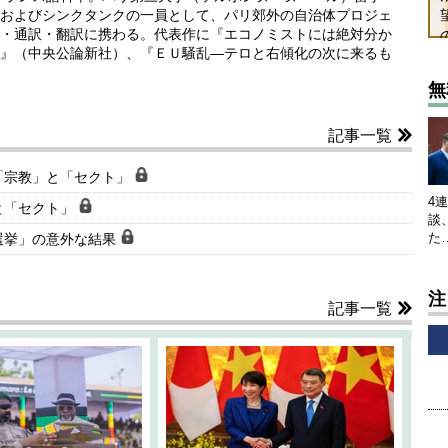
およびシンクタンクの一員として、パリ郊外の自治体プロジェ
・通訳・翻訳に携わる。代表作に『エコノミストには絶対分か
』（中央公論新社）、『ＥＵ騒乱―テロと右傾化の次に来るも
無
記事一覧
「宗教」と「セクト」
4
と「セクト」
談
た
選挙」の意外な結果
注
記事一覧