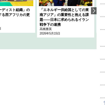
ーディスト組織」の
「エネルギー供給国としての東
韓
する西アフリカの更
南アジア」の重要性と抱える課
1
題――日本に求められるイラン
全
千々
戦争下の連携
日
202
高橋雅英
2026年5月15日