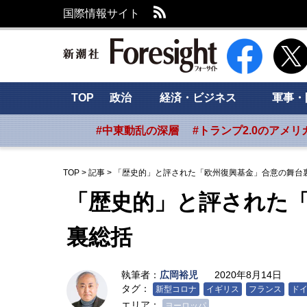
RSS
国際情報サイト
新潮社 Foresig
TOP
政治
経済・ビジネス
軍事・
#中東動乱の深層
#トランプ2.0のアメリ
TOP
>
記事
>
「歴史的」と評された「欧州復興基金」合意の舞台
「歴史的」と評された
裏総括
執筆者：
広岡裕児
2020年8月14日
タグ：
新型コロナ
イギリス
フランス
ド
エリア：
ヨーロッパ