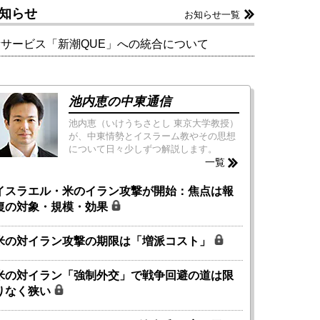
知らせ
お知らせ一覧
新サービス「新潮QUE」への統合について
池内恵の中東通信
池内恵（いけうちさとし 東京大学教授）
が、中東情勢とイスラーム教やその思想
について日々少しずつ解説します。
一覧
イスラエル・米のイラン攻撃が開始：焦点は報
復の対象・規模・効果
米の対イラン攻撃の期限は「増派コスト」
米の対イラン「強制外交」で戦争回避の道は限
りなく狭い