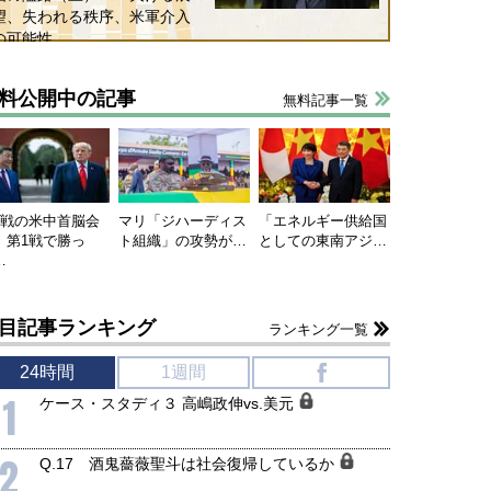
望、失われる秩序、米軍介入
の可能性
料公開中の記事
無料記事一覧
連戦の米中首脳会
マリ「ジハーディス
「エネルギー供給国
、第1戦で勝っ
ト組織」の攻勢が…
としての東南アジ…
…
目記事ランキング
ランキング一覧
24時間
1週間
f
1
ケース・スタディ３ 高嶋政伸vs.美元
2
Q.17 酒鬼薔薇聖斗は社会復帰しているか