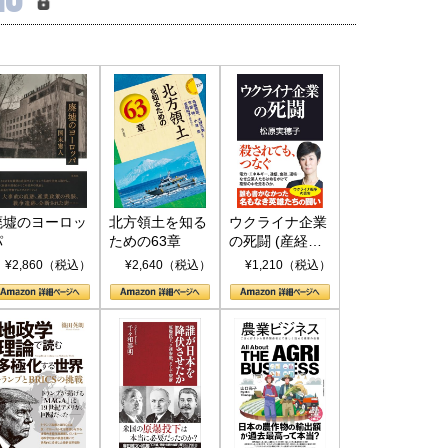
廃墟のヨーロッ
北方領土を知る
ウクライナ企業
パ
ための63章
の死闘 (産経セ
レクト S 039)
¥2,860（税込）
¥2,640（税込）
¥1,210（税込）