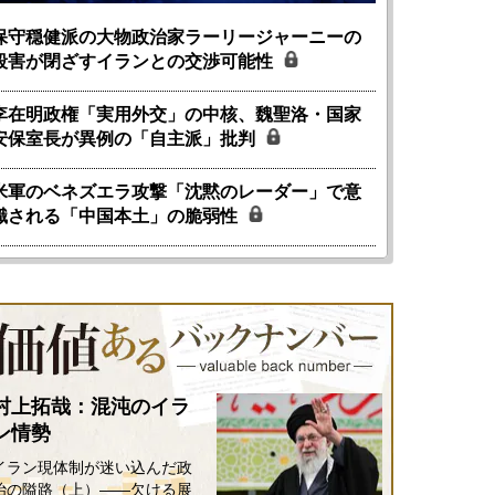
保守穏健派の大物政治家ラーリージャーニーの
殺害が閉ざすイランとの交渉可能性
李在明政権「実用外交」の中核、魏聖洛・国家
安保室長が異例の「自主派」批判
米軍のベネズエラ攻撃「沈黙のレーダー」で意
識される「中国本土」の脆弱性
村上拓哉：混沌のイラ
ン情勢
イラン現体制が迷い込んだ政
治の隘路（上）――欠ける展