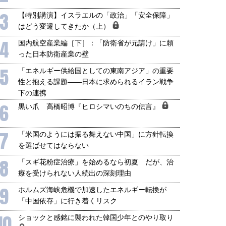
3
【特別講演】イスラエルの「政治」「安全保障」
国にも理解してほしい「極東
ホルムズ海峡危機で加速したエ
はどう変遷してきたか（上）
905年体制」における日米韓安
ネルギー転換が「中国依存」に
4
保障協力の意味
行き着くリスク
国内航空産業編［下］：「防衛省が元請け」に頼
和泰明
小山堅
った日本防衛産業の壁
6年5月15日
2026年5月14日
5
「エネルギー供給国としての東南アジア」の重要
性と抱える課題――日本に求められるイラン戦争
下の連携
6
黒い爪 高橋昭博『ヒロシマいのちの伝言』
7
「米国のようには振る舞えない中国」に方針転換
を選ばせてはならない
8
「スギ花粉症治療」を始めるなら初夏 だが、治
療を受けられない人続出の深刻理由
9
ホルムズ海峡危機で加速したエネルギー転換が
「中国依存」に行き着くリスク
10
ショックと感銘に襲われた韓国少年とのやり取り