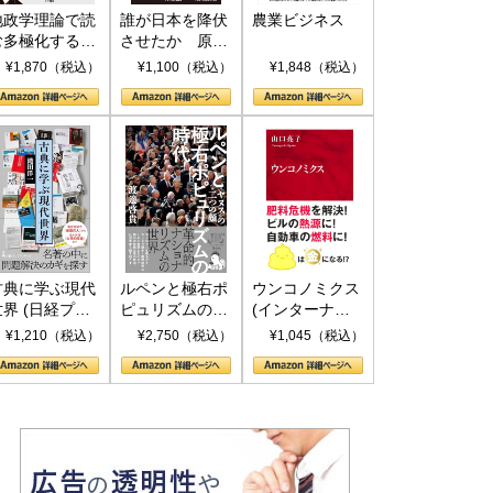
地政学理論で読
誰が日本を降伏
農業ビジネス
む多極化する世
させたか 原爆
界：トランプと
投下、ソ連参
¥1,870（税込）
¥1,100（税込）
¥1,848（税込）
RICSの挑戦
戦、そして聖断
(PHP新書)
古典に学ぶ現代
ルペンと極右ポ
ウンコノミクス
世界 (日経プレ
ピュリズムの時
(インターナシ
ミアシリーズ)
代：〈ヤヌス〉
ョナル新書)
¥1,210（税込）
¥2,750（税込）
¥1,045（税込）
の二つの顔