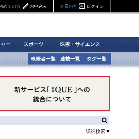
初めての方
お申込み
会員の方
ログイン
チャー
スポーツ
医療・サイエンス
執筆者一覧
連載一覧
タグ一覧
詳細検索▼