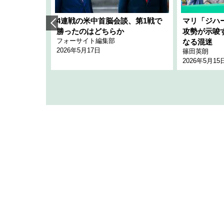
艦隊」構想
4連戦の米中首脳会談、第1戦で
マリ「ジハ
「空白」
勝ったのはどちらか
攻勢が示唆
フォーサイト編集部
のか
なる混迷
2026年5月17日
篠田英朗
2026年5月15