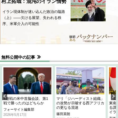
村上拓哉：混沌のイラン情勢
イラン現体制が迷い込んだ政治の隘路
（上）――欠ける展望、失われる秩
序、米軍介入の可能性
無料公開中の記事
4連戦の米中首脳会談、第1
マリ「ジハーディスト組織」
「エ
戦で勝ったのはどちらか
の攻勢が示唆する西アフリカ
東南
の更なる混迷
る課
フォーサイト編集部
イラ
篠田英朗
2026年5月17日