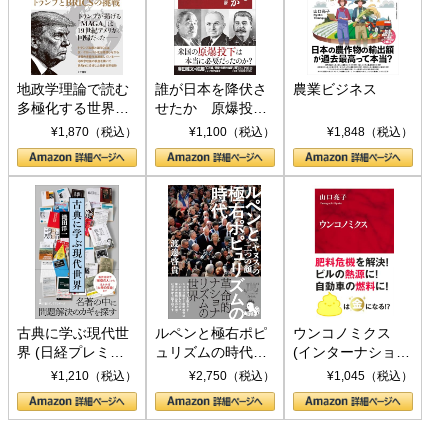
地政学理論で読む
誰が日本を降伏さ
農業ビジネス
多極化する世界：
せたか 原爆投
トランプとBRICS
下、ソ連参戦、そ
¥1,870（税込）
¥1,100（税込）
¥1,848（税込）
の挑戦
して聖断 (PHP新
書)
古典に学ぶ現代世
ルペンと極右ポピ
ウンコノミクス
界 (日経プレミア
ュリズムの時代：
(インターナショナ
シリーズ)
〈ヤヌス〉の二つ
ル新書)
¥1,210（税込）
¥2,750（税込）
¥1,045（税込）
の顔