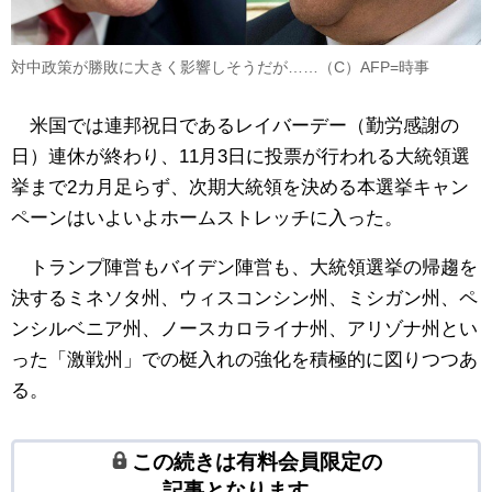
対中政策が勝敗に大きく影響しそうだが……（C）AFP=時事
米国では連邦祝日であるレイバーデー（勤労感謝の
日）連休が終わり、11月3日に投票が行われる大統領選
挙まで2カ月足らず、次期大統領を決める本選挙キャン
ペーンはいよいよホームストレッチに入った。
トランプ陣営もバイデン陣営も、大統領選挙の帰趨を
決するミネソタ州、ウィスコンシン州、ミシガン州、ペ
ンシルベニア州、ノースカロライナ州、アリゾナ州とい
った「激戦州」での梃入れの強化を積極的に図りつつあ
る。
この続きは有料会員限定の
記事となります。