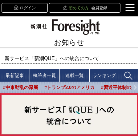
ログイン
初めての方
会員登録
お知らせ
新サービス「新潮QUE」への統合について
最新記事
執筆者一覧
連載一覧
ランキング
#中東動乱の深層
#トランプ2.0のアメリカ
#習近平体制の光