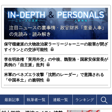
保守穏健派の大物政治家ラーリージャーニーの殺害が閉ざ
すイランとの交渉可能性
李在明政権「実用外交」の中核、魏聖洛・国家安保室長が
異例の「自主派」批判
米軍のベネズエラ攻撃「沈黙のレーダー」で意識される
「中国本土」の脆弱性
最新記事
執筆者一覧
連載一覧
ランキング