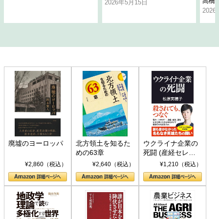
高橋
2026年5月15日
202
廃墟のヨーロッパ
北方領土を知るた
ウクライナ企業の
めの63章
死闘 (産経セレク
ト S 039)
¥2,860（税込）
¥2,640（税込）
¥1,210（税込）