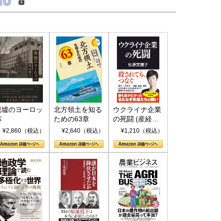
廃墟のヨーロッ
北方領土を知る
ウクライナ企業
パ
ための63章
の死闘 (産経セ
レクト S 039)
¥2,860（税込）
¥2,640（税込）
¥1,210（税込）