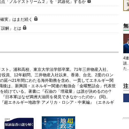
焦点「ノルドストリーム２」を「武器化」するか
不確実」はまだ続く
無
「誤解」とは
4
談
た
リスト。浦和高校、東京大学法学部卒業。71年三井物産入社、
執行役員、12年顧問。三井物産入社以来、香港、台北、2度のロン
の延べ21年間にわたる海外勤務を含め、一貫してエネルギー関
注
退職後は、新興国・エネルギー関連の勉強会「金曜懇話会」代表世
を続けている。著書に『石油の「埋蔵量」は誰が決めるのか?
『日本軍はなぜ満洲大油田を発見できなかったのか』 (同)、
『超エネルギー地政学 アメリカ・ロシア・中東編』（エネルギ