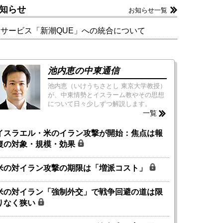
知らせ
お知らせ一覧
新サービス「新潮QUE」への統合について
池内恵の中東通信
池内恵（いけうちさとし 東京大学教授）
が、中東情勢とイスラーム教やその思想
について日々少しずつ解説します。
一覧
イスラエル・米のイラン攻撃が開始：焦点は報
復の対象・規模・効果
米の対イラン攻撃の期限は「増派コスト」
米の対イラン「強制外交」で戦争回避の道は限
りなく狭い