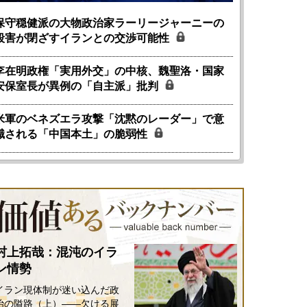
保守穏健派の大物政治家ラーリージャーニーの
殺害が閉ざすイランとの交渉可能性
李在明政権「実用外交」の中核、魏聖洛・国家
安保室長が異例の「自主派」批判
米軍のベネズエラ攻撃「沈黙のレーダー」で意
識される「中国本土」の脆弱性
村上拓哉：混沌のイラ
ン情勢
イラン現体制が迷い込んだ政
治の隘路（上）――欠ける展