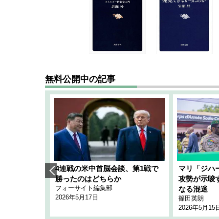
無料公開中の記事
艦隊」構想
4連戦の米中首脳会談、第1戦で
マリ「ジハ
「空白」
勝ったのはどちらか
攻勢が示唆
フォーサイト編集部
のか
なる混迷
2026年5月17日
篠田英朗
2026年5月15