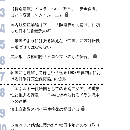
3
【特別講演】イスラエルの「政治」「安全保障」
はどう変遷してきたか（上）
4
国内航空産業編［下］：「防衛省が元請け」に頼
った日本防衛産業の壁
5
「米国のようには振る舞えない中国」に方針転換
を選ばせてはならない
6
黒い爪 高橋昭博『ヒロシマいのちの伝言』
7
韓国にも理解してほしい「極東1905年体制」にお
ける日米韓安全保障協力の意味
8
「エネルギー供給国としての東南アジア」の重要
性と抱える課題――日本に求められるイラン戦争
国にも理解してほしい「極東
ホルムズ海峡危機で加速したエ
下の連携
905年体制」における日米韓安
ネルギー転換が「中国依存」に
9
海上自衛隊スパイ事件摘発の背景とは
保障協力の意味
行き着くリスク
和泰明
小山堅
6年5月15日
2026年5月14日
10
ショックと感銘に襲われた韓国少年とのやり取り