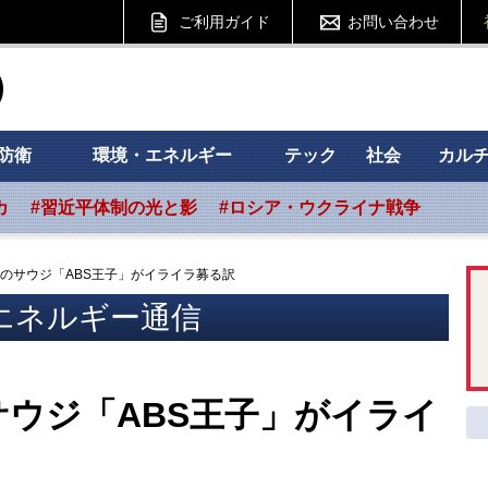
ご利用ガイド
お問い合わせ
ht フォーサイト
防衛
環境・エネルギー
テック
社会
カル
カ
#習近平体制の光と影
#ロシア・ウクライナ戦争
のサウジ「ABS王子」がイライラ募る訳
エネルギー通信
ウジ「ABS王子」がイライ