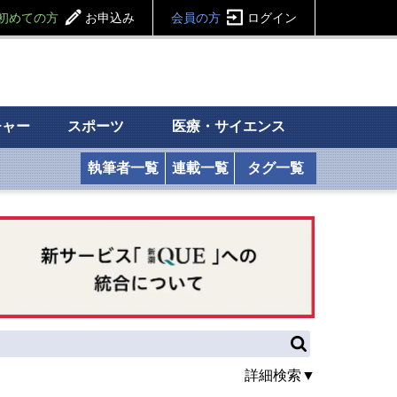
初めての方
お申込み
会員の方
ログイン
チャー
スポーツ
医療・サイエンス
執筆者一覧
連載一覧
タグ一覧
詳細検索▼