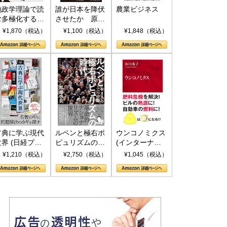
地政学理論で読
誰が日本を降伏
農業ビジネス
む多極化する世
させたか 原爆
界：トランプと
投下、ソ連参
¥1,870（税込）
¥1,100（税込）
¥1,848（税込）
RICSの挑戦
戦、そして聖断
(PHP新書)
古典に学ぶ現代
ルペンと極右ポ
ウンコノミクス
世界 (日経プレ
ピュリズムの時
(インターナシ
ミアシリーズ)
代：〈ヤヌス〉
ョナル新書)
¥1,210（税込）
¥2,750（税込）
¥1,045（税込）
の二つの顔