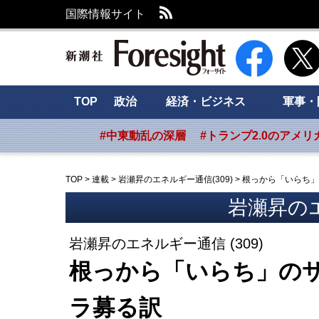
RSS
国際情報サイト
新潮社 Foresig
TOP
政治
経済・ビジネス
軍事・
#中東動乱の深層
#トランプ2.0のアメリ
TOP
>
連載
>
岩瀬昇のエネルギー通信(309)
>
根っから「いらち」
岩瀬昇の
岩瀬昇のエネルギー通信 (309)
根っから「いらち」のサ
ラ募る訳