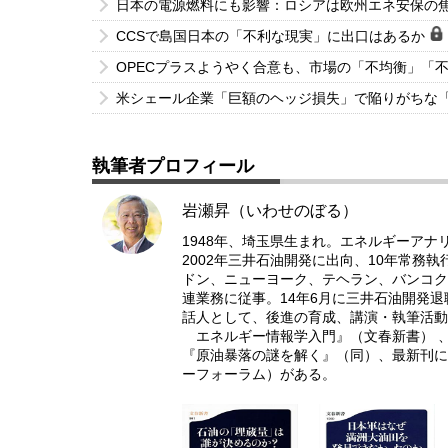
日本の電源燃料にも影響：ロシアは欧州エネ安保の
CCSで島国日本の「不利な現実」に出口はあるか
OPECプラスようやく合意も、市場の「不均衡」「
米シェール企業「巨額のヘッジ損失」で陥りがちな
執筆者プロフィール
岩瀬昇（いわせのぼる）
1948年、埼玉県生まれ。エネルギーアナ
2002年三井石油開発に出向、10年常務
ドン、ニューヨーク、テヘラン、バンコク
連業務に従事。14年6月に三井石油開発
話人として、後進の育成、講演・執筆活動
エネルギー情報学入門』（文春新書） 、
『原油暴落の謎を解く』（同）、最新刊に
ーフォーラム）がある。