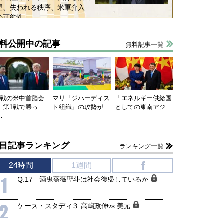
望、失われる秩序、米軍介入
の可能性
料公開中の記事
無料記事一覧
連戦の米中首脳会
マリ「ジハーディス
「エネルギー供給国
、第1戦で勝っ
ト組織」の攻勢が…
としての東南アジ…
…
目記事ランキング
ランキング一覧
24時間
1週間
f
1
Q.17 酒鬼薔薇聖斗は社会復帰しているか
2
ケース・スタディ３ 高嶋政伸vs.美元