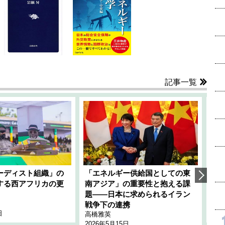
記事一覧
ーディスト組織」の
「エネルギー供給国としての東
韓
する西アフリカの更
南アジア」の重要性と抱える課
1
題――日本に求められるイラン
全
千々
戦争下の連携
日
202
高橋雅英
2026年5月15日