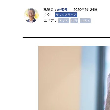
執筆者：
岩瀬昇
2020年9月24日
タグ：
サウジアラビア
エリア：
アジア
中東
中南米