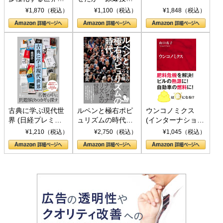
トランプとBRICS
下、ソ連参戦、そ
¥1,870（税込）
¥1,100（税込）
¥1,848（税込）
の挑戦
して聖断 (PHP新
書)
古典に学ぶ現代世
ルペンと極右ポピ
ウンコノミクス
界 (日経プレミア
ュリズムの時代：
(インターナショナ
シリーズ)
〈ヤヌス〉の二つ
ル新書)
¥1,210（税込）
¥2,750（税込）
¥1,045（税込）
の顔