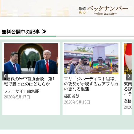
無料公開中の記事
4連戦の米中首脳会談、第1
マリ「ジハーディスト組織」
「エ
戦で勝ったのはどちらか
の攻勢が示唆する西アフリカ
東南
の更なる混迷
る課
フォーサイト編集部
イラ
篠田英朗
2026年5月17日
高橋
2026年5月15日
202