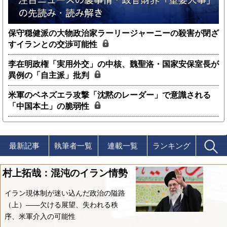
保守穏健派の大物政治家ラーリージャーニーの殺害が閉ざ
すイランとの交渉可能性
李在明政権「実用外交」の中核、魏聖洛・国家安保室長が
異例の「自主派」批判
米軍のベネズエラ攻撃「沈黙のレーダー」で意識される
「中国本土」の脆弱性
最新記事
執筆者一覧
連載一覧
ランキング
村上拓哉：混沌のイラン情勢
イラン現体制が迷い込んだ政治の隘路
（上）――欠ける展望、失われる秩
序、米軍介入の可能性