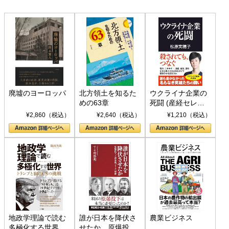
廃墟のヨーロッパ
北方領土を知るた
ウクライナ企業の
めの63章
死闘 (産経セレク
ト S 039)
¥2,860（税込）
¥2,640（税込）
¥1,210（税込）
地政学理論で読む
誰が日本を降伏さ
農業ビジネス
多極化する世界：
せたか 原爆投