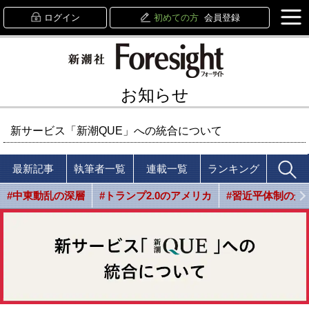
ログイン
初めての方
会員登録
お知らせ
新サービス「新潮QUE」への統合について
最新記事
執筆者一覧
連載一覧
ランキング
#中東動乱の深層
#トランプ2.0のアメリカ
#習近平体制の光