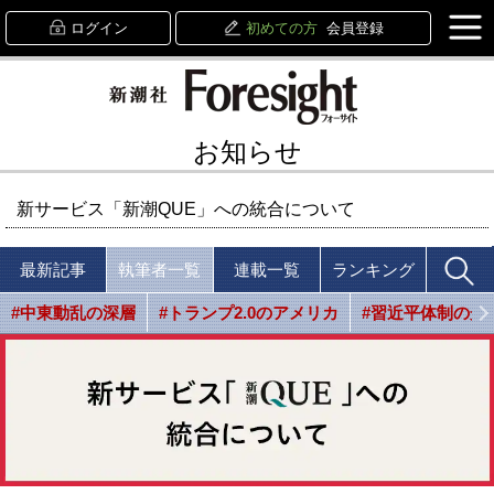
ログイン
初めての方
会員登録
お知らせ
新サービス「新潮QUE」への統合について
最新記事
執筆者一覧
連載一覧
ランキング
#中東動乱の深層
#トランプ2.0のアメリカ
#習近平体制の光