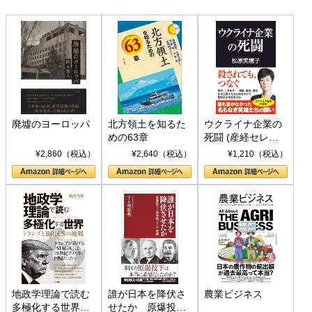
廃墟のヨーロッパ
北方領土を知るた
ウクライナ企業の
めの63章
死闘 (産経セレク
ト S 039)
¥2,860（税込）
¥2,640（税込）
¥1,210（税込）
地政学理論で読む
誰が日本を降伏さ
農業ビジネス
多極化する世界：
せたか 原爆投