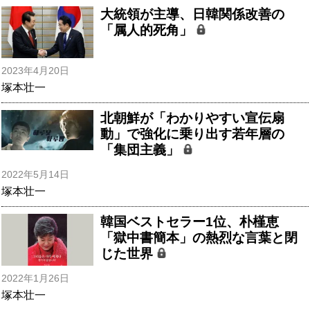
大統領が主導、日韓関係改善の
「属人的死角」
2023年4月20日
塚本壮一
北朝鮮が「わかりやすい宣伝扇
動」で強化に乗り出す若年層の
「集団主義」
2022年5月14日
塚本壮一
韓国ベストセラー1位、朴槿恵
「獄中書簡本」の熱烈な言葉と閉
じた世界
2022年1月26日
塚本壮一