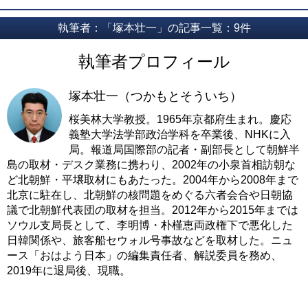
執筆者：「塚本壮一」の記事一覧：9件
執筆者プロフィール
塚本壮一（つかもとそういち）
桜美林大学教授。1965年京都府生まれ。慶応
義塾大学法学部政治学科を卒業後、NHKに入
局。報道局国際部の記者・副部長として朝鮮半
島の取材・デスク業務に携わり、2002年の小泉首相訪朝な
ど北朝鮮・平壌取材にもあたった。2004年から2008年まで
北京に駐在し、北朝鮮の核問題をめぐる六者会合や日朝協
議で北朝鮮代表団の取材を担当。2012年から2015年までは
ソウル支局長として、李明博・朴槿恵両政権下で悪化した
日韓関係や、旅客船セウォル号事故などを取材した。ニュ
ース「おはよう日本」の編集責任者、解説委員を務め、
2019年に退局後、現職。