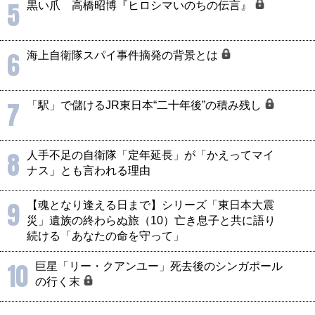
5
黒い爪 高橋昭博『ヒロシマいのちの伝言』
6
海上自衛隊スパイ事件摘発の背景とは
7
「駅」で儲けるJR東日本“二十年後”の積み残し
8
人手不足の自衛隊「定年延長」が「かえってマイ
ナス」とも言われる理由
9
【魂となり逢える日まで】シリーズ「東日本大震
災」遺族の終わらぬ旅（10）亡き息子と共に語り
続ける「あなたの命を守って」
10
巨星「リー・クアンユー」死去後のシンガポール
の行く末