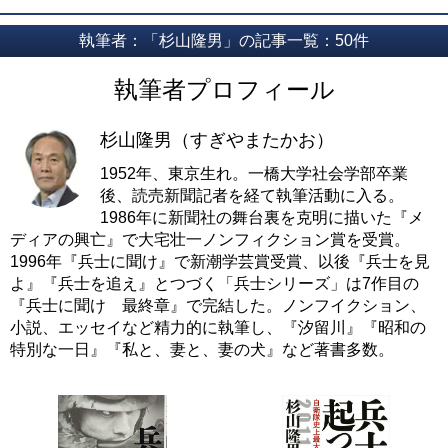
執筆者：「杉山隆男」の記事一覧：50件
執筆者プロフィール
杉山隆男（すぎやまたかお）
1952年、東京生れ。一橋大学社会学部卒業
後、読売新聞記者を経て執筆活動に入る。
1986年に新聞社の舞台裏を克明に描いた『メ
ディアの興亡』で大宅壮一ノンフィクション賞を受賞。
1996年『兵士に聞け』で新潮学芸賞受賞、以後『兵士を見
よ』『兵士を追え』とつづく「兵士シリーズ」は7作目の
『兵士に聞け 最終章』で完結した。ノンフイクション、
小説、エッセイなど精力的に執筆し、『汐留川』『昭和の
特別な一日』『私と、妻と、妻の犬』など著書多数。