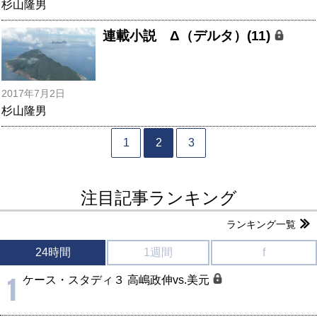
杉山隆男
連載小説 Δ（デルタ）(11)
2017年7月2日
杉山隆男
1
2
3
注目記事ランキング
ランキング一覧
24時間
1週間
f
1
ケース・スタディ３ 高嶋政伸vs.美元