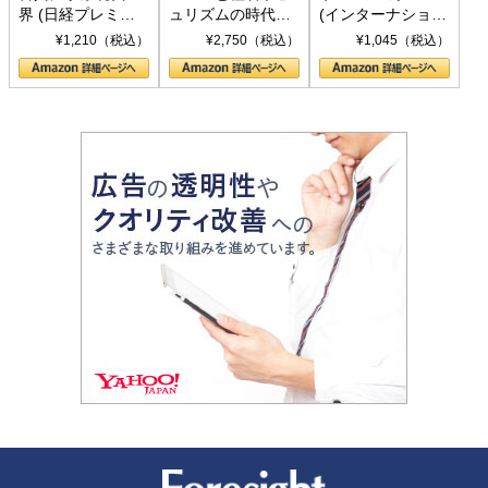
界 (日経プレミア
ュリズムの時代：
(インターナショナ
シリーズ)
〈ヤヌス〉の二つ
ル新書)
¥1,210（税込）
¥2,750（税込）
¥1,045（税込）
の顔
新潮社 Foresight