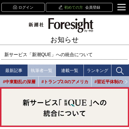
ログイン
初めての方
会員登録
お知らせ
新サービス「新潮QUE」への統合について
最新記事
執筆者一覧
連載一覧
ランキング
#中東動乱の深層
#トランプ2.0のアメリカ
#習近平体制の光