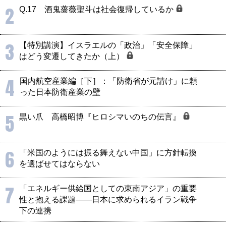
2
Q.17 酒鬼薔薇聖斗は社会復帰しているか
3
【特別講演】イスラエルの「政治」「安全保障」
はどう変遷してきたか（上）
4
国内航空産業編［下］：「防衛省が元請け」に頼
った日本防衛産業の壁
5
黒い爪 高橋昭博『ヒロシマいのちの伝言』
6
「米国のようには振る舞えない中国」に方針転換
を選ばせてはならない
7
「エネルギー供給国としての東南アジア」の重要
性と抱える課題――日本に求められるイラン戦争
下の連携