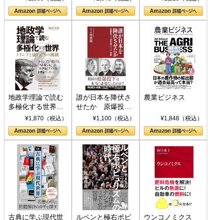
地政学理論で読む
誰が日本を降伏さ
農業ビジネス
多極化する世界：
せたか 原爆投
トランプとBRICS
下、ソ連参戦、そ
¥1,870（税込）
¥1,100（税込）
¥1,848（税込）
の挑戦
して聖断 (PHP新
書)
古典に学ぶ現代世
ルペンと極右ポピ
ウンコノミクス