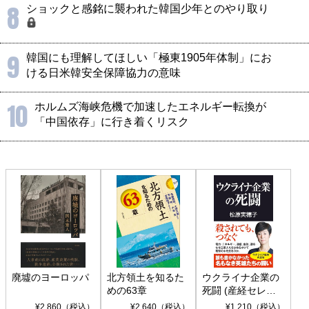
8
ショックと感銘に襲われた韓国少年とのやり取り
9
韓国にも理解してほしい「極東1905年体制」にお
ける日米韓安全保障協力の意味
10
ホルムズ海峡危機で加速したエネルギー転換が
「中国依存」に行き着くリスク
廃墟のヨーロッパ
北方領土を知るた
ウクライナ企業の
めの63章
死闘 (産経セレク
ト S 039)
¥2,860（税込）
¥2,640（税込）
¥1,210（税込）