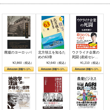
廃墟のヨーロッパ
北方領土を知るた
ウクライナ企業の
めの63章
死闘 (産経セレク
ト S 039)
¥2,860（税込）
¥2,640（税込）
¥1,210（税込）