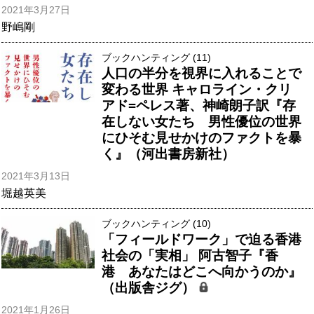
2021年3月27日
野嶋剛
ブックハンティング (11)
人口の半分を視界に入れることで
変わる世界 キャロライン・クリ
アド=ペレス著、神崎朗子訳『存
在しない女たち 男性優位の世界
にひそむ見せかけのファクトを暴
く』（河出書房新社）
2021年3月13日
堀越英美
ブックハンティング (10)
「フィールドワーク」で迫る香港
社会の「実相」 阿古智子『香
港 あなたはどこへ向かうのか』
（出版舎ジグ）
2021年1月26日