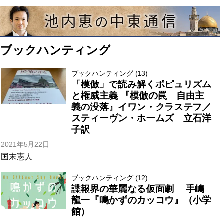
ブックハンティング
ブックハンティング (13)
「模倣」で読み解くポピュリズム
と権威主義 『模倣の罠 自由主
義の没落』イワン・クラステフ／
スティーヴン・ホームズ 立石洋
子訳
2021年5月22日
国末憲人
ブックハンティング (12)
諜報界の華麗なる仮面劇 手嶋
龍一『鳴かずのカッコウ』（小学
館）