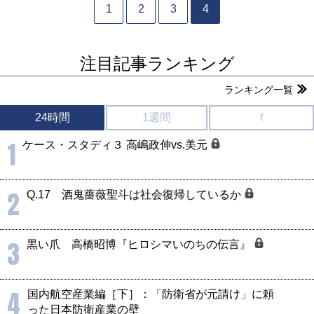
1
2
3
4
注目記事ランキング
ランキング一覧
24時間
1週間
f
1
ケース・スタディ３ 高嶋政伸vs.美元
2
Q.17 酒鬼薔薇聖斗は社会復帰しているか
3
黒い爪 高橋昭博『ヒロシマいのちの伝言』
4
国内航空産業編［下］：「防衛省が元請け」に頼
った日本防衛産業の壁