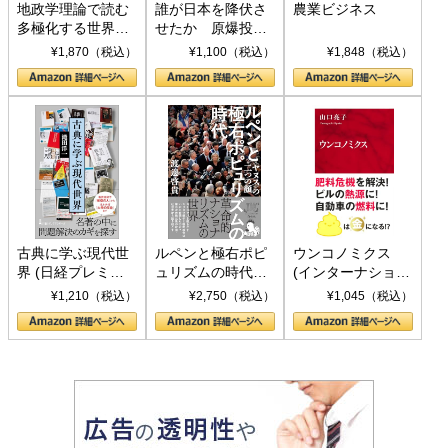
地政学理論で読む
誰が日本を降伏さ
農業ビジネス
多極化する世界：
せたか 原爆投
トランプとBRICS
下、ソ連参戦、そ
¥1,870（税込）
¥1,100（税込）
¥1,848（税込）
の挑戦
して聖断 (PHP新
書)
古典に学ぶ現代世
ルペンと極右ポピ
ウンコノミクス
界 (日経プレミア
ュリズムの時代：
(インターナショナ
シリーズ)
〈ヤヌス〉の二つ
ル新書)
¥1,210（税込）
¥2,750（税込）
¥1,045（税込）
の顔