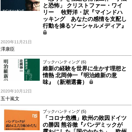
と恐怖」 クリストファー・ワイ
リー 牧野洋・訳『マインドハ
ッキング あなたの感情を支配し
行動を操るソーシャルメディア』
2020年11月21日
澤康臣
ブックハンティング (6)
維新の経験を世界に生かす理想と
情熱 北岡伸一『明治維新の意
味』（新潮選書）
2020年10月12日
五十嵐文
ブックハンティング (5)
「コロナ危機」欧州の敗因ドイツ
の勝因 熊谷徹『パンデミックが
露わにした「国のかたち」 欧州