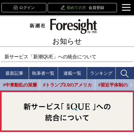
ログイン
初めての方
会員登録
お知らせ
新サービス「新潮QUE」への統合について
最新記事
執筆者一覧
連載一覧
ランキング
#中東動乱の深層
#トランプ2.0のアメリカ
#習近平体制の光