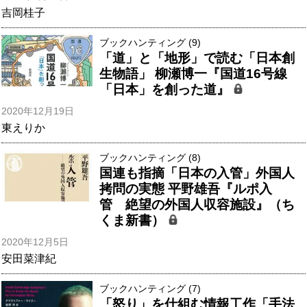
吉岡桂子
ブックハンティング (9)
「道」と「地形」で読む「日本創
生物語」 柳瀬博一『国道16号線
「日本」を創った道』
2020年12月19日
東えりか
ブックハンティング (8)
国連も指摘「日本の入管」外国人
拷問の実態 平野雄吾『ルポ入
管 絶望の外国人収容施設』（ち
くま新書）
2020年12月5日
安田菜津紀
ブックハンティング (7)
「怒り」を仕組む情報工作「手法