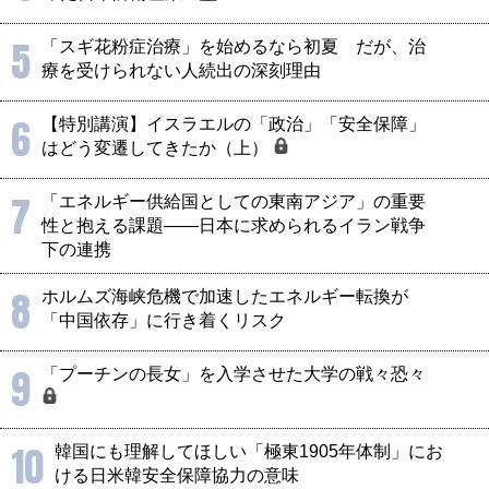
5
「スギ花粉症治療」を始めるなら初夏 だが、治
療を受けられない人続出の深刻理由
6
【特別講演】イスラエルの「政治」「安全保障」
はどう変遷してきたか（上）
7
「エネルギー供給国としての東南アジア」の重要
性と抱える課題――日本に求められるイラン戦争
下の連携
8
ホルムズ海峡危機で加速したエネルギー転換が
「中国依存」に行き着くリスク
9
「プーチンの長女」を入学させた大学の戦々恐々
10
韓国にも理解してほしい「極東1905年体制」にお
ける日米韓安全保障協力の意味