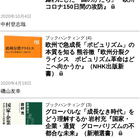
コロナ150日間の攻防』
2020年10月4日
中村登志哉
ブックハンティング (4)
欧州で急成長「ポピュリズム」の
本質を知る 熊谷徹『欧州分裂ク
ライシス ポピュリズム革命はど
こへ向かうか』（NHK出版新
書）
2020年4月18日
磯山友幸
ブックハンティング (3)
グローバルな「成長なき時代」を
どう理解するか 岩村充『国家・
企業・通貨 グローバリズムの不
都合な未来』（新潮選書）