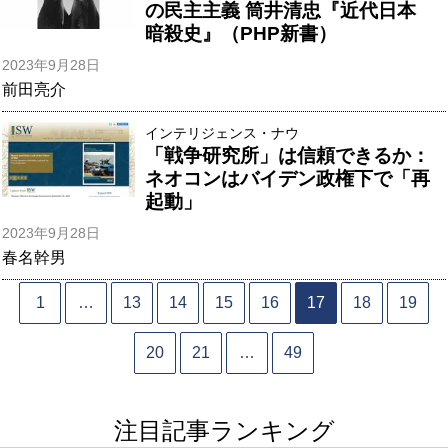
の民主主義 筒井清忠『近代日本
暗殺史』（PHP新書）
2023年9月28日
前田亮介
インテリジェンス・ナウ
「戦争研究所」は信頼できるか：
ネオコンはバイデン政権下で「再
起動」
2023年9月28日
春名幹男
1
…
13
14
15
16
17
18
19
20
21
…
49
注目記事ランキング