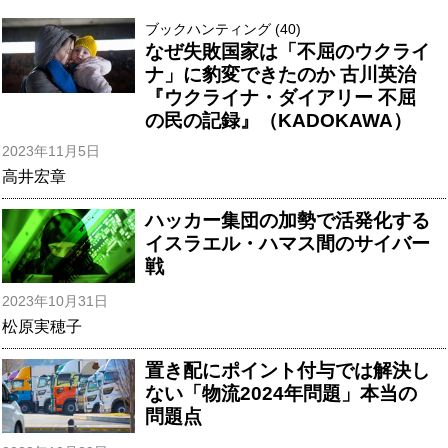
ブックハンティング (40)
なぜ失敗国家は「不屈のウクライ
ナ」に豹変できたのか 古川英治
『ウクライナ・ダイアリー 不屈
の民の記録』（KADOKAWA）
2023年11月5日
高井宏章
ハッカー集団の加勢で活発化する
イスラエル・ハマス間のサイバー
戦
2023年10月31日
松原実穂子
置き配にポイント付与では解決し
ない「物流2024年問題」本当の
問題点