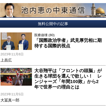
無料公開中の記事
医療崩壊 (80)
「国際政治学者」武見厚労相に期
待する国際的視点
2023年11月8日
上昌広
大谷翔平は「フロントの頭脳」が
生きる球団を選んで欲しい！ レ
ンジャーズ「年間100敗」から2
年で世界一の理由とは
2023年11月5日
大冨真一郎