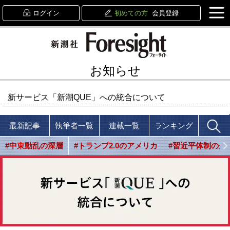
ログイン
初めての方
会員登録
お知らせ
新サービス「新潮QUE」への統合について
最新記事
執筆者一覧
連載一覧
ランキング
#中東動乱の深層
#トランプ2.0のアメリカ
#習近平体制の光