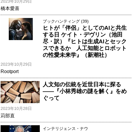
2023年10月29日
橋本愛喜
ブックハンティング (39)
ヒトが「伴侶」としてのAIと共生
する日 ケイト・デヴリン（池田
尽・訳）『ヒトは生成AIとセック
スできるか 人工知能とロボット
の性愛未来学』（新潮社）
2023年10月29日
Rootport
人文知の伝統を近世日本に探る
――『小林秀雄の謎を解く』をめ
ぐって
2023年10月28日
苅部直
インテリジェンス・ナウ