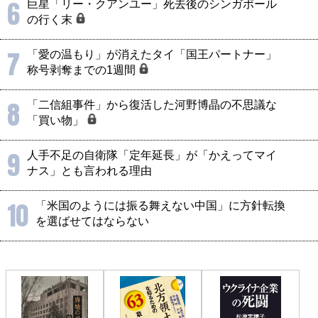
6
巨星「リー・クアンユー」死去後のシンガポール
の行く末
7
「愛の温もり」が消えたタイ「国王パートナー」
称号剥奪までの1週間
8
「二信組事件」から復活した河野博晶の不思議な
「買い物」
9
人手不足の自衛隊「定年延長」が「かえってマイ
ナス」とも言われる理由
10
「米国のようには振る舞えない中国」に方針転換
を選ばせてはならない