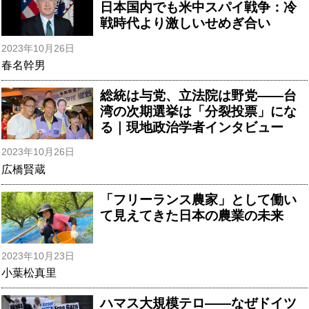
日本国内でも米中スパイ戦争：冷
戦時代より激しいせめぎ合い
2023年10月26日
春名幹男
総統は与党、立法院は野党――台
湾の次期選挙は「分裂投票」にな
る｜現地政治学者インタビュー
2023年10月26日
広橋賢蔵
「フリーランス農家」として働い
て見えてきた日本の農業の未来
2023年10月23日
小葉松真里
ハマス大規模テロ――なぜドイツ