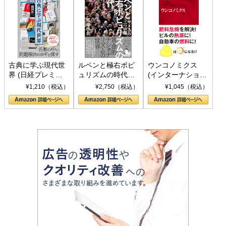
古典に学ぶ現代世
ルペンと極右ポピ
ウンコノミクス
界 (日経プレミア
ュリズムの時代：
(インターナショナ
シリーズ)
〈ヤヌス〉の二つ
ル新書)
¥1,210（税込）
¥2,750（税込）
¥1,045（税込）
の顔