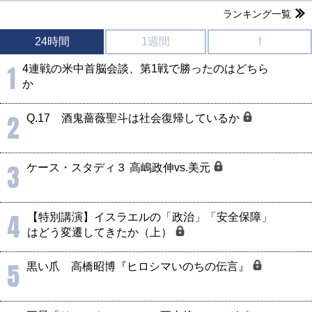
ランキング一覧
24時間
1週間
f
1
4連戦の米中首脳会談、第1戦で勝ったのはどちら
か
2
Q.17 酒鬼薔薇聖斗は社会復帰しているか
3
ケース・スタディ３ 高嶋政伸vs.美元
4
【特別講演】イスラエルの「政治」「安全保障」
はどう変遷してきたか（上）
5
黒い爪 高橋昭博『ヒロシマいのちの伝言』