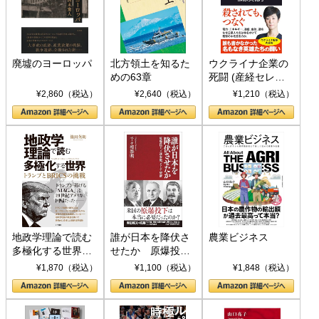
廃墟のヨーロッパ
北方領土を知るた
ウクライナ企業の
めの63章
死闘 (産経セレク
ト S 039)
¥2,860（税込）
¥2,640（税込）
¥1,210（税込）
地政学理論で読む
誰が日本を降伏さ
農業ビジネス
多極化する世界：
せたか 原爆投
トランプとBRICS
下、ソ連参戦、そ
¥1,870（税込）
¥1,100（税込）
¥1,848（税込）
の挑戦
して聖断 (PHP新
書)