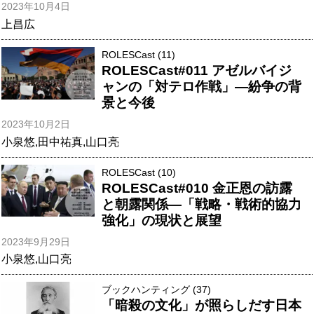
2023年10月4日
上昌広
ROLESCast (11)
ROLESCast#011 アゼルバイジ
ャンの「対テロ作戦」―紛争の背
景と今後
2023年10月2日
小泉悠
,
田中祐真
,
山口亮
ROLESCast (10)
ROLESCast#010 金正恩の訪露
と朝露関係―「戦略・戦術的協力
強化」の現状と展望
2023年9月29日
小泉悠
,
山口亮
ブックハンティング (37)
「暗殺の文化」が照らしだす日本