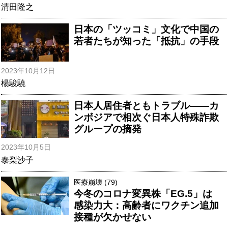
清田隆之
日本の「ツッコミ」文化で中国の
若者たちが知った「抵抗」の手段
2023年10月12日
楊駿驍
日本人居住者ともトラブル――カ
ンボジアで相次ぐ日本人特殊詐欺
グループの摘発
2023年10月5日
泰梨沙子
医療崩壊 (79)
今冬のコロナ変異株「EG.5」は
感染力大：高齢者にワクチン追加
接種が欠かせない