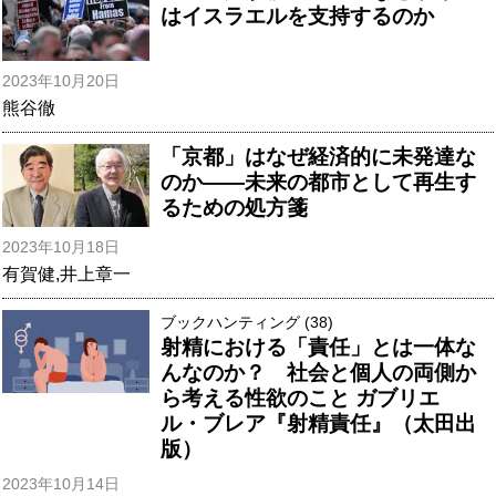
はイスラエルを支持するのか
2023年10月20日
熊谷徹
「京都」はなぜ経済的に未発達な
のか――未来の都市として再生す
るための処方箋
2023年10月18日
有賀健
,
井上章一
ブックハンティング (38)
射精における「責任」とは一体な
んなのか？ 社会と個人の両側か
ら考える性欲のこと ガブリエ
ル・ブレア『射精責任』（太田出
版）
2023年10月14日