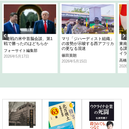
4連戦の米中首脳会談、第1
マリ「ジハーディスト組織」
「エ
戦で勝ったのはどちらか
の攻勢が示唆する西アフリカ
東南
の更なる混迷
る課
フォーサイト編集部
イラ
篠田英朗
2026年5月17日
高橋
2026年5月15日
202