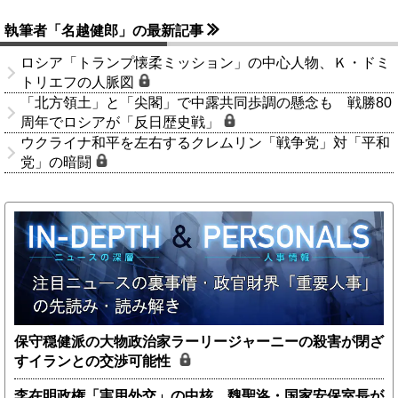
執筆者「名越健郎」の最新記事
ロシア「トランプ懐柔ミッション」の中心人物、Ｋ・ドミ
トリエフの人脈図
「北方領土」と「尖閣」で中露共同歩調の懸念も 戦勝80
周年でロシアが「反日歴史戦」
ウクライナ和平を左右するクレムリン「戦争党」対「平和
党」の暗闘
保守穏健派の大物政治家ラーリージャーニーの殺害が閉ざ
すイランとの交渉可能性
李在明政権「実用外交」の中核、魏聖洛・国家安保室長が