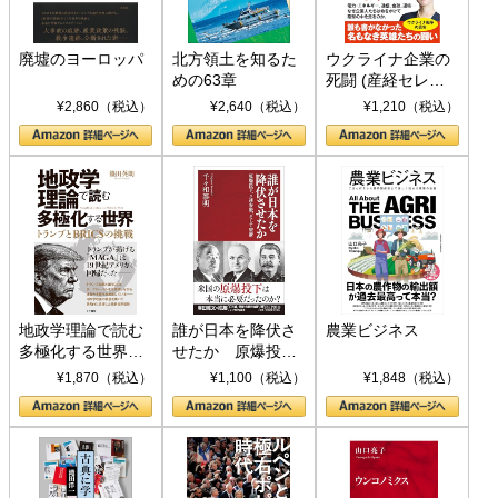
廃墟のヨーロッパ
北方領土を知るた
ウクライナ企業の
めの63章
死闘 (産経セレク
ト S 039)
¥2,860（税込）
¥2,640（税込）
¥1,210（税込）
地政学理論で読む
誰が日本を降伏さ
農業ビジネス
多極化する世界：
せたか 原爆投
トランプとBRICS
下、ソ連参戦、そ
¥1,870（税込）
¥1,100（税込）
¥1,848（税込）
の挑戦
して聖断 (PHP新
書)