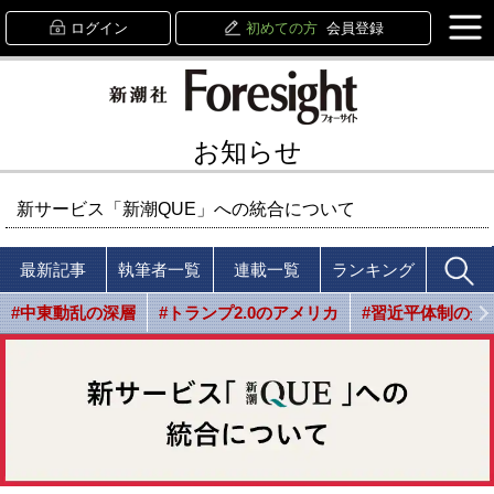
ログイン
初めての方
会員登録
お知らせ
新サービス「新潮QUE」への統合について
最新記事
執筆者一覧
連載一覧
ランキング
#中東動乱の深層
#トランプ2.0のアメリカ
#習近平体制の光