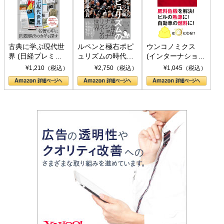
古典に学ぶ現代世
ルペンと極右ポピ
ウンコノミクス
界 (日経プレミア
ュリズムの時代：
(インターナショナ
シリーズ)
〈ヤヌス〉の二つ
ル新書)
¥1,210（税込）
¥2,750（税込）
¥1,045（税込）
の顔