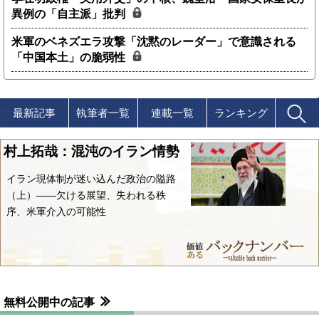
異例の「自主派」批判
米軍のベネズエラ攻撃「沈黙のレーダー」で意識される
「中国本土」の脆弱性
最新記事
執筆者一覧
連載一覧
ランキング
村上拓哉：混沌のイラン情勢
イラン現体制が迷い込んだ政治の隘路
（上）――欠ける展望、失われる秩
序、米軍介入の可能性
無料公開中の記事