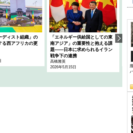
ーディスト組織」の
「エネルギー供給国としての東
韓
する西アフリカの更
南アジア」の重要性と抱える課
1
題――日本に求められるイラン
全
千々
戦争下の連携
日
202
高橋雅英
2026年5月15日