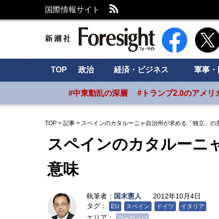
RSS
国際情報サイト
新潮社 Foresig
TOP
政治
経済・ビジネス
軍事・
#中東動乱の深層
#トランプ2.0のアメリ
TOP
>
記事
>
スペインのカタルーニャ自治州が求める「独立」の
スペインのカタルーニ
意味
執筆者：
国末憲人
2012年10月4日
タグ：
EU
スペイン
ドイツ
イタリア
エリア：
ヨーロッパ