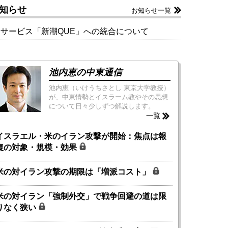
知らせ
お知らせ一覧
新サービス「新潮QUE」への統合について
池内恵の中東通信
池内恵（いけうちさとし 東京大学教授）
が、中東情勢とイスラーム教やその思想
について日々少しずつ解説します。
一覧
イスラエル・米のイラン攻撃が開始：焦点は報
復の対象・規模・効果
米の対イラン攻撃の期限は「増派コスト」
米の対イラン「強制外交」で戦争回避の道は限
りなく狭い