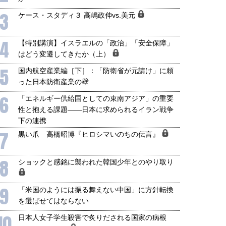
3
ケース・スタディ３ 高嶋政伸vs.美元
4
【特別講演】イスラエルの「政治」「安全保障」
はどう変遷してきたか（上）
5
国内航空産業編［下］：「防衛省が元請け」に頼
った日本防衛産業の壁
6
「エネルギー供給国としての東南アジア」の重要
性と抱える課題――日本に求められるイラン戦争
下の連携
7
黒い爪 高橋昭博『ヒロシマいのちの伝言』
8
ショックと感銘に襲われた韓国少年とのやり取り
9
「米国のようには振る舞えない中国」に方針転換
を選ばせてはならない
10
日本人女子学生殺害で炙りだされる国家の病根