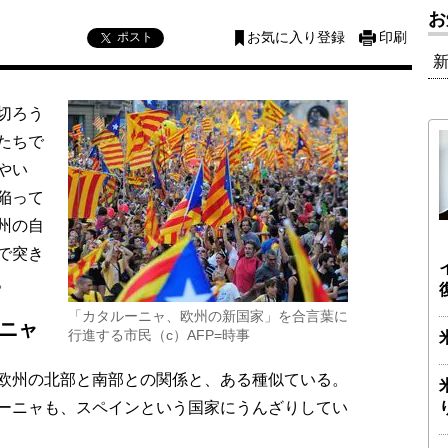
お
ポスト
お気に入り登録
印刷
切ろう
たちで
やい
陥って
州の自
で突き
。
「カタルーニャ、欧州の新国家」を合言葉に
ーニャ
行進する市民（c）AFP=時事
欧州の北部と南部との関係と、ある種似ている。
ーニャも、スペインという国家にうんざりしてい