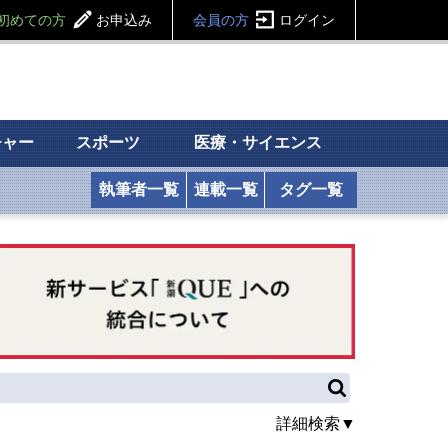
初めての方
お申込み
会員の方
ログイン
チャー
スポーツ
医療・サイエンス
執筆者一覧
連載一覧
タグ一覧
詳細検索▼