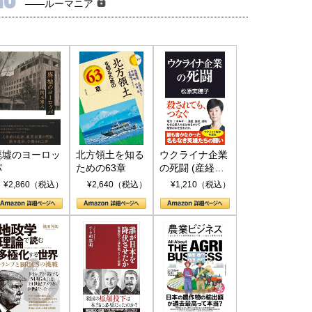
――ルーマニア
国にも理解してほしい「極東
ホルムズ海峡危機で加速したエ
905年体制」における日米韓安
ネルギー転換が「中国依存」に
保障協力の意味
行き着くリスク
和泰明
小山堅
6年5月15日
2026年5月14日
廃墟のヨーロッ
北方領土を知る
ウクライナ企業
パ
ための63章
の死闘 (産経セ
レクト S 039)
¥2,860（税込）
¥2,640（税込）
¥1,210（税込）