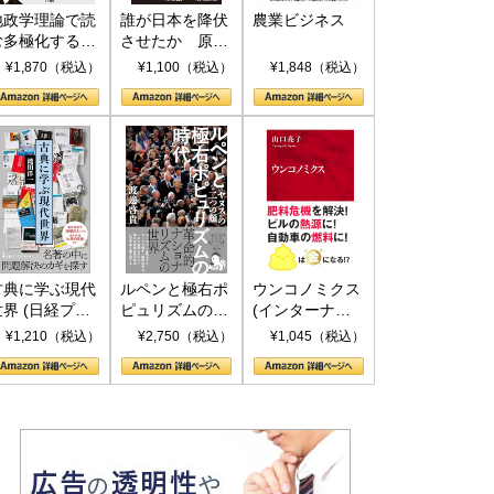
地政学理論で読
誰が日本を降伏
農業ビジネス
む多極化する世
させたか 原爆
界：トランプと
投下、ソ連参
¥1,870（税込）
¥1,100（税込）
¥1,848（税込）
RICSの挑戦
戦、そして聖断
(PHP新書)
古典に学ぶ現代
ルペンと極右ポ
ウンコノミクス
世界 (日経プレ
ピュリズムの時
(インターナシ
ミアシリーズ)
代：〈ヤヌス〉
ョナル新書)
¥1,210（税込）
¥2,750（税込）
¥1,045（税込）
の二つの顔