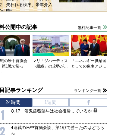
望、失われる秩序、米軍介入
の可能性
料公開中の記事
無料記事一覧
連戦の米中首脳会
マリ「ジハーディス
「エネルギー供給国
、第1戦で勝っ
ト組織」の攻勢が…
としての東南アジ…
…
目記事ランキング
ランキング一覧
24時間
1週間
f
1
Q.17 酒鬼薔薇聖斗は社会復帰しているか
2
4連戦の米中首脳会談、第1戦で勝ったのはどちら
か