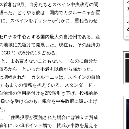
ス首相は9月、自分たちとスペイン中央政府の関
語った。どうやら彼は、国内でカタルーニャが置
ツに、スペインをギリシャか何かに、重ね合わせ
セロナを中心とする国内最大の自治州である。産
の地域に先駆けて発展した。現在も、その経済力
GDP）の5分の1を占める。
と、まあ言えないこともない。「なのに自分た
張るから」といった不満も以前から強かった。
は増幅された。カタルーニャは、スペインの自治
円）あまりの債務を抱えている。スタンダード・
同自治州の信用格付けを2段階引き下げ、投機的格
な扱いを受けるのも、税金を中央政府に吸い上げ
た。
で、「住民投票が実施された場合には独立に賛成
。前年に比べ8ポイント増で、賛成が半数を超える