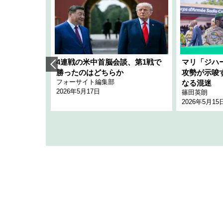
艦隊」構想
4連戦の米中首脳会談、第1戦で
マリ「ジハ
「空白」
勝ったのはどちらか
攻勢が示唆
フォーサイト編集部
のか
なる混迷
2026年5月17日
篠田英朗
2026年5月15