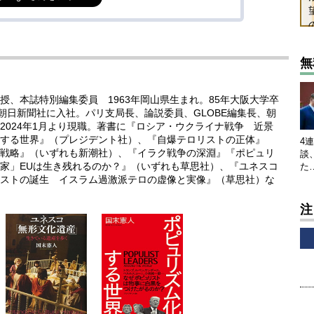
無
、本誌特別編集委員 1963年岡山県生まれ。85年大阪大学卒
朝日新聞社に入社。パリ支局長、論説委員、GLOBE編集長、朝
2024年1月より現職。著書に『ロシア・ウクライナ戦争 近景
する世界』（プレジデント社）、『自爆テロリストの正体』
4
戦略』（いずれも新潮社）、『イラク戦争の深淵』『ポピュリ
談
家」EUは生き残れるのか？』（いずれも草思社）、『ユネスコ
た
ストの誕生 イスラム過激派テロの虚像と実像』（草思社）な
注