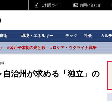
ご利用ガイド
お問い合わせ
ht フォーサイト
防衛
環境・エネルギー
テック
社会
カル
カ
#習近平体制の光と影
#ロシア・ウクライナ戦争
意味
ャ自治州が求める「独立」の