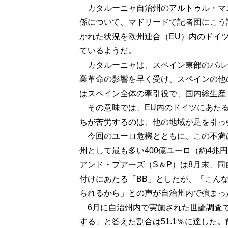
カタルーニャ自治州のアルトゥル・マ
係について、マドリードで記者団にこう
かれた状況を欧州連合（EU）内のドイ
ているようだ。
カタルーニャは、スペイン東部のバル
業革命の影響を早く受け、スペインの他
はスペイン全体の牽引役で、国内総生産（
その意味では、EU内のドイツにあたる
ちが苦労するのは、他の地域が足を引っ
今回のユーロ危機とともに、この不満
州として最も多い400億ユーロ（約4兆
アンド・プアーズ（S＆P）は8月末、
付けにあたる「BB」としたが、「こん
られるから」との声が自治州内で強まっ
6月に自治州内で実施された世論調査
する」と答えた割合は51.1％に達した