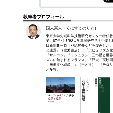
執筆者プロフィール
国末憲人（くにすえのりと）
東京大学先端科学技術研究センター特任教授
業。87年パリ第2大学新聞研究所を中退し
日新聞ヨーロッパ総局長などを歴任した。
と遠景』（岩波書店）、『ポピュリズム化
『サルコジ』『ミシュラン 三つ星と世界
ズムに蝕まれるフランス』『巨大「実験国
「無形文化遺産」』（平凡社）、『テロリ
ど多数。