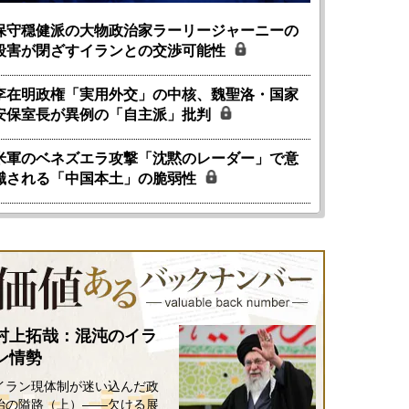
保守穏健派の大物政治家ラーリージャーニーの
殺害が閉ざすイランとの交渉可能性
李在明政権「実用外交」の中核、魏聖洛・国家
安保室長が異例の「自主派」批判
米軍のベネズエラ攻撃「沈黙のレーダー」で意
識される「中国本土」の脆弱性
村上拓哉：混沌のイラ
ン情勢
イラン現体制が迷い込んだ政
治の隘路（上）――欠ける展