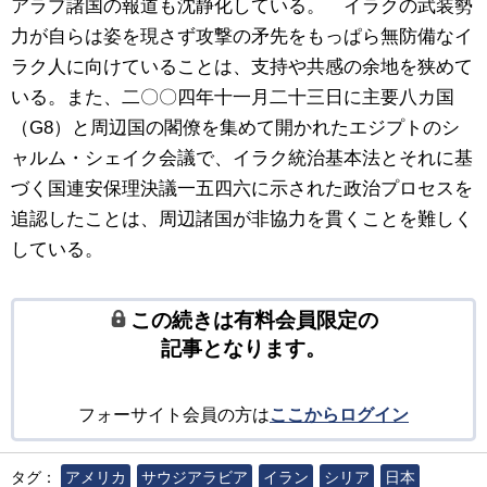
アラブ諸国の報道も沈静化している。 イラクの武装勢
力が自らは姿を現さず攻撃の矛先をもっぱら無防備なイ
ラク人に向けていることは、支持や共感の余地を狭めて
いる。また、二〇〇四年十一月二十三日に主要八カ国
（G8）と周辺国の閣僚を集めて開かれたエジプトのシ
ャルム・シェイク会議で、イラク統治基本法とそれに基
づく国連安保理決議一五四六に示された政治プロセスを
追認したことは、周辺諸国が非協力を貫くことを難しく
している。
この続きは有料会員限定の
記事となります。
フォーサイト会員の方は
ここからログイン
タグ：
アメリカ
サウジアラビア
イラン
シリア
日本