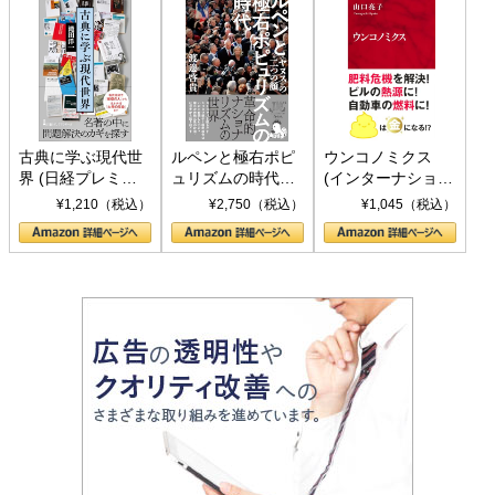
古典に学ぶ現代世
ルペンと極右ポピ
ウンコノミクス
界 (日経プレミア
ュリズムの時代：
(インターナショナ
シリーズ)
〈ヤヌス〉の二つ
ル新書)
¥1,210（税込）
¥2,750（税込）
¥1,045（税込）
の顔