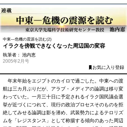
中東―危機の震源を読む(2)
イラクを傍観できなくなった周辺国の変容
執筆者：
池内恵
2005年2月号
お気に入り登録
年末年始をエジプトのカイロで過ごした。中東への渡
航は三カ月ぶりだが、アラブ・メディアの論調は移り変
わっていた。一月三十日に予定されるイラク国民議会選
挙が近づくにつれて、現行の政治プロセスそのものを拒
絶してみせる論調は影を潜め、武装勢力によるテロリズ
ムを「レジスタンス」として称揚する傾向のあった周辺