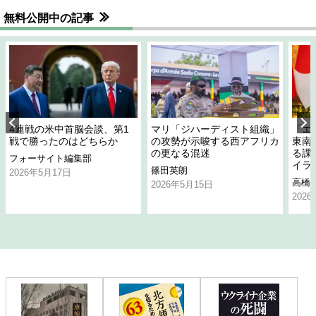
無料公開中の記事
4連戦の米中首脳会談、第1
マリ「ジハーディスト組織」
「エ
戦で勝ったのはどちらか
の攻勢が示唆する西アフリカ
東南
の更なる混迷
る課
フォーサイト編集部
イラ
篠田英朗
2026年5月17日
高橋
2026年5月15日
202