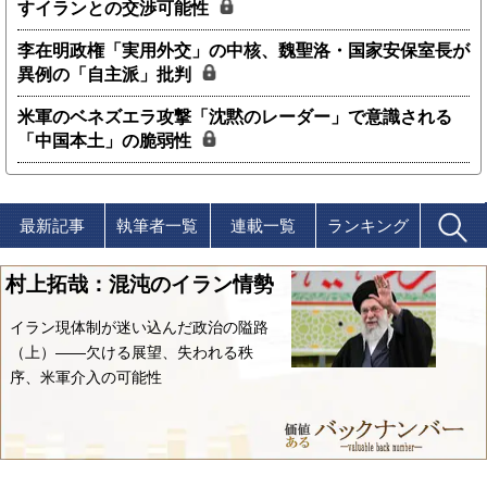
すイランとの交渉可能性
李在明政権「実用外交」の中核、魏聖洛・国家安保室長が
異例の「自主派」批判
米軍のベネズエラ攻撃「沈黙のレーダー」で意識される
「中国本土」の脆弱性
最新記事
執筆者一覧
連載一覧
ランキング
村上拓哉：混沌のイラン情勢
イラン現体制が迷い込んだ政治の隘路
（上）――欠ける展望、失われる秩
序、米軍介入の可能性