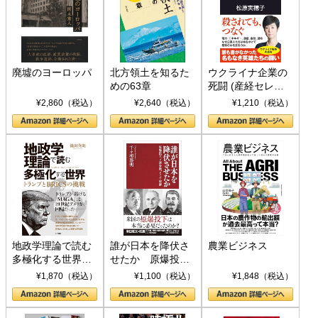
廃墟のヨーロッパ
北方領土を知るた
ウクライナ企業の
めの63章
死闘 (産経セレク
ト S 039)
¥2,860（税込）
¥2,640（税込）
¥1,210（税込）
地政学理論で読む
誰が日本を降伏さ
農業ビジネス
多極化する世界：
せたか 原爆投
トランプとBRICS
下、ソ連参戦、そ
¥1,870（税込）
¥1,100（税込）
¥1,848（税込）
の挑戦
して聖断 (PHP新
書)