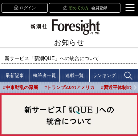
ログイン
初めての方
会員登録
お知らせ
新サービス「新潮QUE」への統合について
最新記事
執筆者一覧
連載一覧
ランキング
#中東動乱の深層
#トランプ2.0のアメリカ
#習近平体制の光