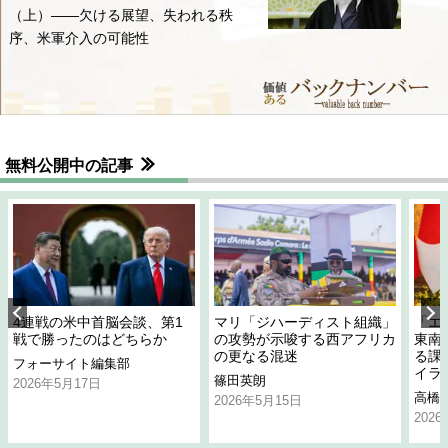
（上）――欠ける展望、失われる秩
序、米軍介入の可能性
無料公開中の記事
4連戦の米中首脳会談、第1
マリ「ジハーディスト組織」
「エ
戦で勝ったのはどちらか
の攻勢が示唆する西アフリカ
東南
の更なる混迷
る課
フォーサイト編集部
イラ
篠田英朗
2026年5月17日
高橋
2026年5月15日
202