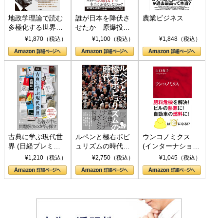
地政学理論で読む
誰が日本を降伏さ
農業ビジネス
多極化する世界：
せたか 原爆投
トランプとBRICS
下、ソ連参戦、そ
¥1,870（税込）
¥1,100（税込）
¥1,848（税込）
の挑戦
して聖断 (PHP新
書)
古典に学ぶ現代世
ルペンと極右ポピ
ウンコノミクス
界 (日経プレミア
ュリズムの時代：
(インターナショナ
シリーズ)
〈ヤヌス〉の二つ
ル新書)
¥1,210（税込）
¥2,750（税込）
¥1,045（税込）
の顔