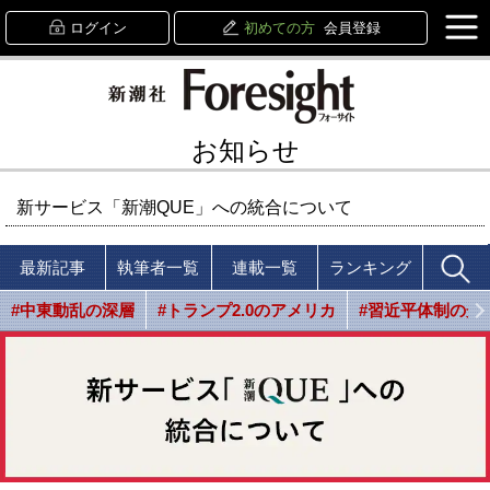
ログイン
初めての方
会員登録
お知らせ
新サービス「新潮QUE」への統合について
最新記事
執筆者一覧
連載一覧
ランキング
#中東動乱の深層
#トランプ2.0のアメリカ
#習近平体制の光