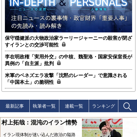
保守穏健派の大物政治家ラーリージャーニーの殺害が閉ざ
すイランとの交渉可能性
李在明政権「実用外交」の中核、魏聖洛・国家安保室長が
異例の「自主派」批判
米軍のベネズエラ攻撃「沈黙のレーダー」で意識される
「中国本土」の脆弱性
最新記事
執筆者一覧
連載一覧
ランキング
村上拓哉：混沌のイラン情勢
イラン現体制が迷い込んだ政治の隘路