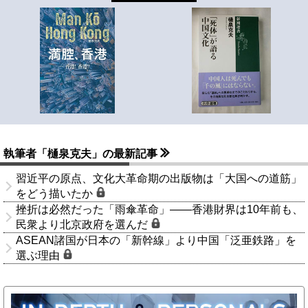
執筆者「樋泉克夫」の最新記事
習近平の原点、文化大革命期の出版物は「大国への道筋」
をどう描いたか
挫折は必然だった「雨傘革命」――香港財界は10年前も、
民衆より北京政府を選んだ
ASEAN諸国が日本の「新幹線」より中国「泛亜鉄路」を
選ぶ理由