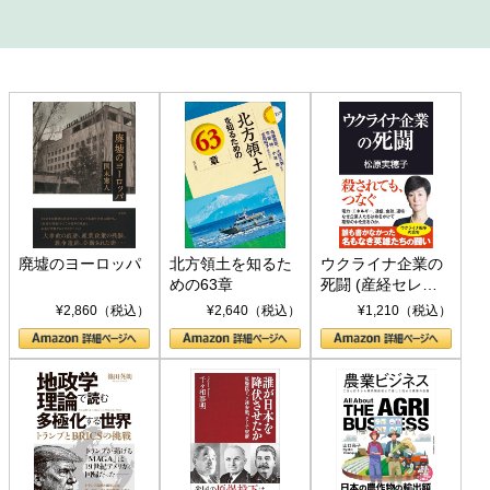
廃墟のヨーロッパ
北方領土を知るた
ウクライナ企業の
めの63章
死闘 (産経セレク
ト S 039)
¥2,860（税込）
¥2,640（税込）
¥1,210（税込）