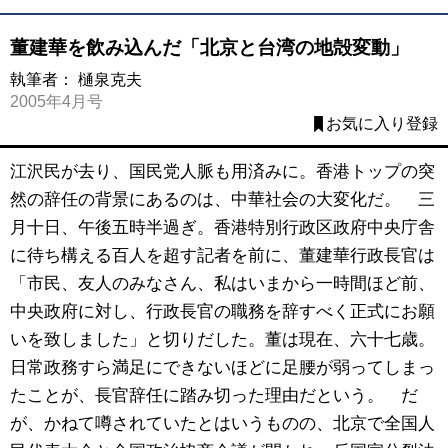
董建華を飲み込んだ「北京と台湾の地殻変動」
執筆者：
樋泉克夫
2005年4月号
お気に入り登録
江沢民が去り、国民党人脈も用済みに。香港トップの突
然の辞任の背景にあるのは、中華社会の大変化だ。 三
月十日、午後五時半過ぎ。香港特別行政区政府中央庁舎
に待ち構える百人を超す記者を前に、董建華行政長官は
「市民、友人のみなさん、私はいまから一時間ほど前、
中央政府に対し、行政長官の職務を辞すべく正式にお願
いを致しました」と切りだした。董は現在、六十七歳。
日常政務すら満足にできないほどに足腰が弱ってしまっ
たことが、長官辞任に踏み切った理由だという。 だ
が、かねて噂されていたとはいうものの、北京で全国人