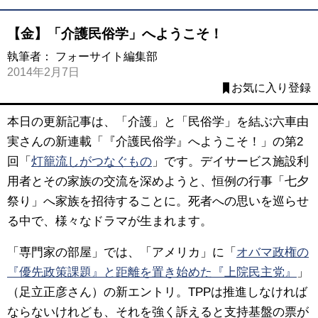
【金】「介護民俗学」へようこそ！
執筆者：
フォーサイト編集部
2014年2月7日
お気に入り登録
本日の更新記事は、「介護」と「民俗学」を結ぶ六車由
実さんの新連載「『介護民俗学』へようこそ！」の第2
回「
灯籠流しがつなぐもの
」です。デイサービス施設利
用者とその家族の交流を深めようと、恒例の行事「七夕
祭り」へ家族を招待することに。死者への思いを巡らせ
る中で、様々なドラマが生まれます。
「専門家の部屋」では、「アメリカ」に「
オバマ政権の
『優先政策課題』と距離を置き始めた『上院民主党』
」
（足立正彦さん）の新エントリ。TPPは推進しなければ
ならないけれども、それを強く訴えると支持基盤の票が