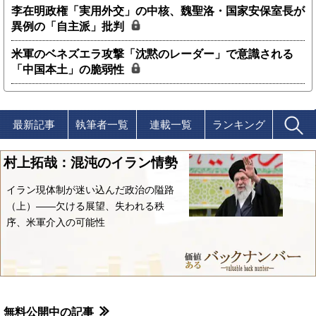
李在明政権「実用外交」の中核、魏聖洛・国家安保室長が
異例の「自主派」批判
米軍のベネズエラ攻撃「沈黙のレーダー」で意識される
「中国本土」の脆弱性
最新記事
執筆者一覧
連載一覧
ランキング
村上拓哉：混沌のイラン情勢
イラン現体制が迷い込んだ政治の隘路
（上）――欠ける展望、失われる秩
序、米軍介入の可能性
無料公開中の記事