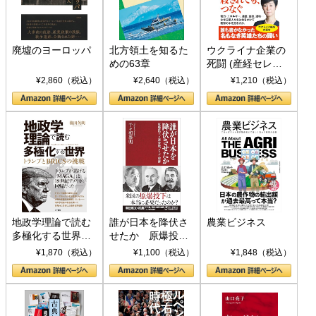
廃墟のヨーロッパ
北方領土を知るた
ウクライナ企業の
めの63章
死闘 (産経セレク
ト S 039)
¥2,860（税込）
¥2,640（税込）
¥1,210（税込）
地政学理論で読む
誰が日本を降伏さ
農業ビジネス
多極化する世界：
せたか 原爆投
トランプとBRICS
下、ソ連参戦、そ
¥1,870（税込）
¥1,100（税込）
¥1,848（税込）
の挑戦
して聖断 (PHP新
書)