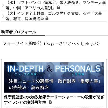
【水】ソフトバンク巨額赤字、米大統領選、マンデー大暴
落、中国「アフリカ人差別」
【火】インド全土封鎖、ゴルフ界社会支援、石油「大暴
落」報道、韓国総選挙
執筆者プロフィール
フォーサイト編集部（ふぉーさいとへんしゅうぶ）
保守穏健派の大物政治家ラーリージャーニーの殺害が閉ざ
すイランとの交渉可能性