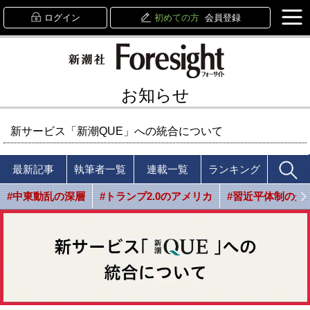
ログイン
初めての方
会員登録
お知らせ
新サービス「新潮QUE」への統合について
最新記事
執筆者一覧
連載一覧
ランキング
#中東動乱の深層
#トランプ2.0のアメリカ
#習近平体制の光