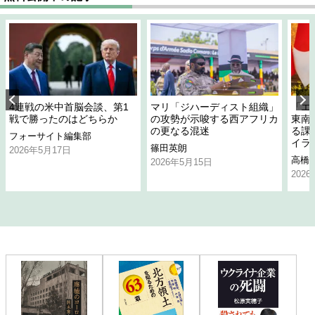
4連戦の米中首脳会談、第1
マリ「ジハーディスト組織」
「エ
戦で勝ったのはどちらか
の攻勢が示唆する西アフリカ
東南
の更なる混迷
る課
フォーサイト編集部
イラ
篠田英朗
2026年5月17日
高橋
2026年5月15日
202