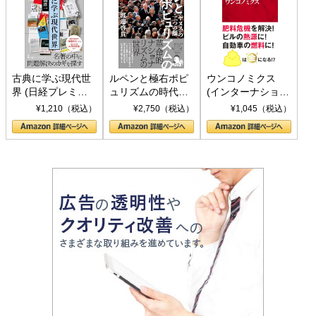
古典に学ぶ現代世
ルペンと極右ポピ
ウンコノミクス
界 (日経プレミア
ュリズムの時代：
(インターナショナ
シリーズ)
〈ヤヌス〉の二つ
ル新書)
¥1,210（税込）
¥2,750（税込）
¥1,045（税込）
の顔