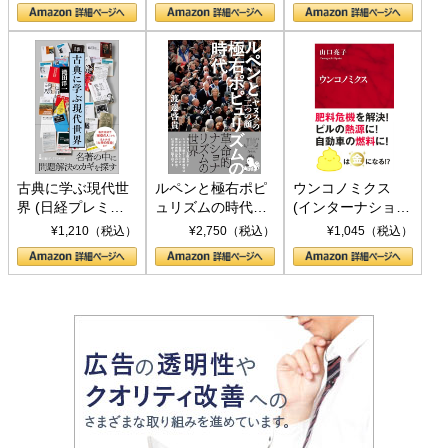
の挑戦
して聖断 (PHP新
書)
古典に学ぶ現代世
ルペンと極右ポピ
ウンコノミクス
界 (日経プレミア
ュリズムの時代：
(インターナショナ
シリーズ)
〈ヤヌス〉の二つ
ル新書)
¥1,210（税込）
¥2,750（税込）
¥1,045（税込）
の顔