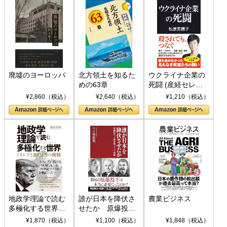
廃墟のヨーロッパ
北方領土を知るた
ウクライナ企業の
めの63章
死闘 (産経セレク
ト S 039)
¥2,860（税込）
¥2,640（税込）
¥1,210（税込）
地政学理論で読む
誰が日本を降伏さ
農業ビジネス
多極化する世界：
せたか 原爆投
トランプとBRICS
下、ソ連参戦、そ
¥1,870（税込）
¥1,100（税込）
¥1,848（税込）