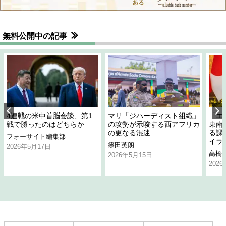
無料公開中の記事
4連戦の米中首脳会談、第1
マリ「ジハーディスト組織」
「エ
戦で勝ったのはどちらか
の攻勢が示唆する西アフリカ
東南
の更なる混迷
る課
フォーサイト編集部
イラ
篠田英朗
2026年5月17日
高橋
2026年5月15日
202