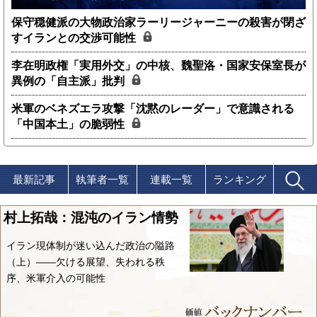
保守穏健派の大物政治家ラーリージャーニーの殺害が閉ざ
すイランとの交渉可能性
李在明政権「実用外交」の中核、魏聖洛・国家安保室長が
異例の「自主派」批判
米軍のベネズエラ攻撃「沈黙のレーダー」で意識される
「中国本土」の脆弱性
最新記事
執筆者一覧
連載一覧
ランキング
村上拓哉：混沌のイラン情勢
イラン現体制が迷い込んだ政治の隘路
（上）――欠ける展望、失われる秩
序、米軍介入の可能性