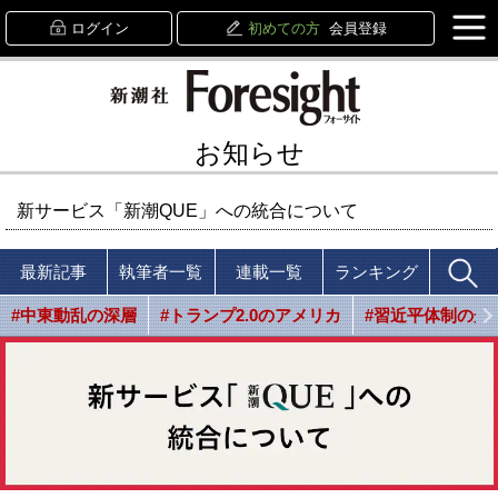
ログイン
初めての方
会員登録
お知らせ
新サービス「新潮QUE」への統合について
最新記事
執筆者一覧
連載一覧
ランキング
#中東動乱の深層
#トランプ2.0のアメリカ
#習近平体制の光