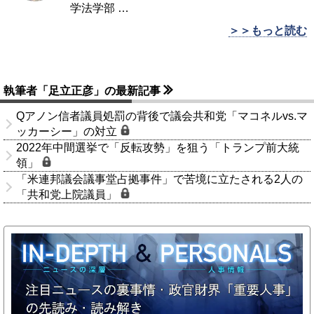
学法学部
…
＞＞もっと読む
執筆者「足立正彦」の最新記事
Qアノン信者議員処罰の背後で議会共和党「マコネルvs.マ
ッカーシー」の対立
2022年中間選挙で「反転攻勢」を狙う「トランプ前大統
領」
「米連邦議会議事堂占拠事件」で苦境に立たされる2人の
「共和党上院議員」