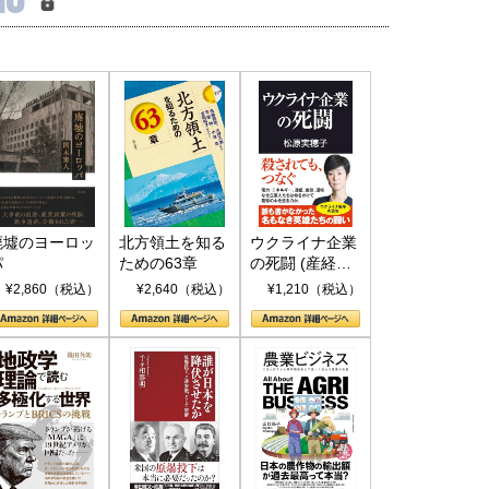
廃墟のヨーロッ
北方領土を知る
ウクライナ企業
パ
ための63章
の死闘 (産経セ
レクト S 039)
¥2,860（税込）
¥2,640（税込）
¥1,210（税込）