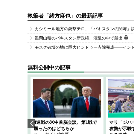
執筆者「緒方麻也」の最新記事
カシミール地方の銃撃テロ、「パキスタンの関与」説
難問山積のパキスタン新政権、混乱の中で船出
モスク破壊の地に巨大ヒンドゥー寺院完成――イン
無料公開中の記事
艦隊」構想
4連戦の米中首脳会談、第1戦で
マリ「ジハ
「空白」
勝ったのはどちらか
攻勢が示唆