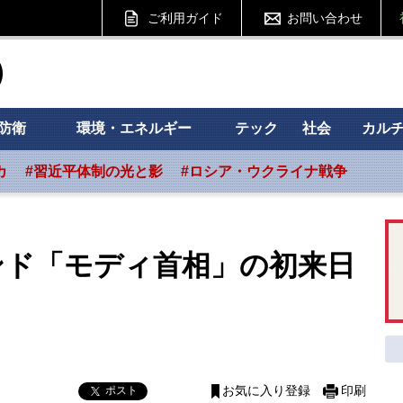
ご利用ガイド
お問い合わせ
ht フォーサイト
防衛
環境・エネルギー
テック
社会
カル
カ
#習近平体制の光と影
#ロシア・ウクライナ戦争
ンド「モディ首相」の初来日
ポスト
お気に入り登録
印刷