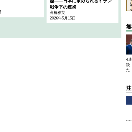
題――日本に求められるイラン
全
千々
戦争下の連携
日
202
高橋雅英
2026年5月15日
無
4
談
た
注