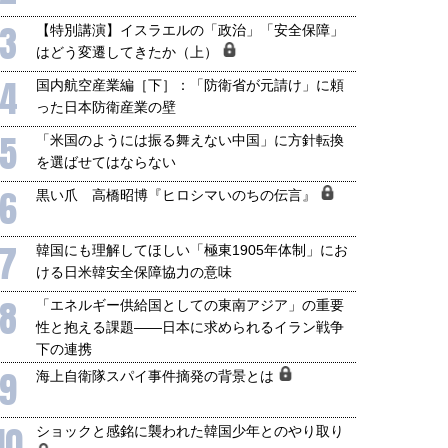
3
【特別講演】イスラエルの「政治」「安全保障」
はどう変遷してきたか（上）
4
国内航空産業編［下］：「防衛省が元請け」に頼
った日本防衛産業の壁
5
「米国のようには振る舞えない中国」に方針転換
を選ばせてはならない
6
黒い爪 高橋昭博『ヒロシマいのちの伝言』
7
韓国にも理解してほしい「極東1905年体制」にお
ける日米韓安全保障協力の意味
8
「エネルギー供給国としての東南アジア」の重要
性と抱える課題――日本に求められるイラン戦争
下の連携
9
海上自衛隊スパイ事件摘発の背景とは
10
ショックと感銘に襲われた韓国少年とのやり取り