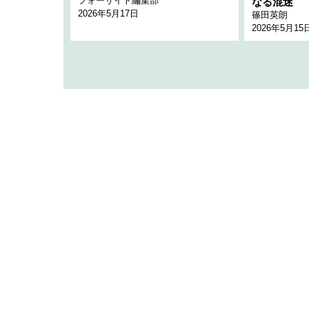
フォーサイト編集部
のか
なる混迷
2026年5月17日
篠田英朗
2026年5月15