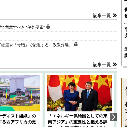
記事一覧
で留意すべき “例外要素”
ド総選挙「号砲」で後退する「政教分離」
記事一覧
ーディスト組織」の
「エネルギー供給国としての東
韓
する西アフリカの更
南アジア」の重要性と抱える課
1