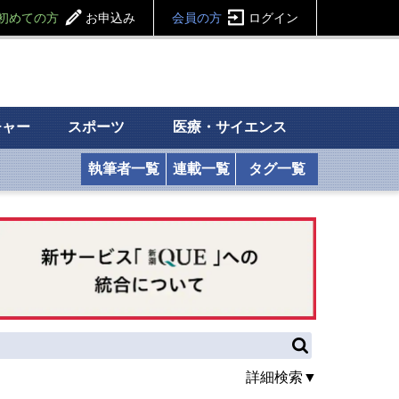
初めての方
お申込み
会員の方
ログイン
チャー
スポーツ
医療・サイエンス
執筆者一覧
連載一覧
タグ一覧
詳細検索▼