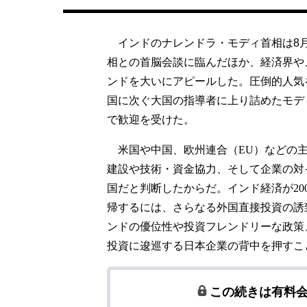
インドのナレンドラ・モディ首相は8月
相との首脳会談に臨んだほか、経済界や
ンドを大いにアピールした。圧倒的人気
国に次ぐ大国の指導者に上り詰めたモデ
で歓迎を受けた。
米国や中国、欧州連合（
EU
）などの
建設や技術・資金協力、そして企業の対
国だと判断したからだ。インド経済が
20
帰するには、さらなる外国直接投資の誘
ンドの優位性や投資フレンドリーな政策
投資に逡巡する日本企業の背中を押すこ
この続きは有料