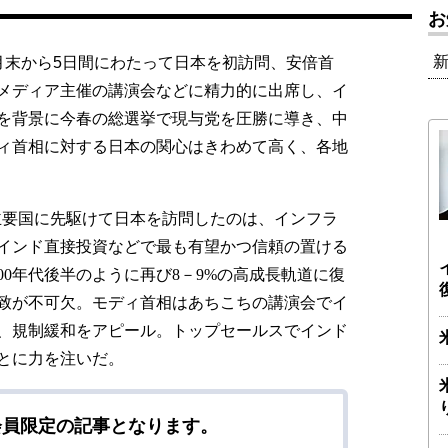
お
末から5日間にわたって日本を初訪問、安倍首
メディア主催の講演会などに精力的に出席し、イ
を背景に今春の総選挙で現与党を圧勝に導き、中
ィ首相に対する日本の関心はきわめて高く、各地
主要国に先駆けて日本を訪問したのは、インフラ
インド直接投資などで最も有望かつ信頼の置ける
00
年代後半のように再び
8
－
9%
の高成長軌道に復
致が不可欠。モディ首相はあちこちの講演会でイ
、規制緩和をアピール。トップセールスでインド
とに力を注いだ。
会員限定の記事となります。