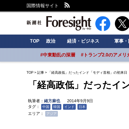
RSS
国際情報サイト
新潮社 Foresig
TOP
政治
経済・ビジネス
軍事・
#中東動乱の深層
#トランプ2.0のアメリ
TOP
>
記事
>
「経高政低」だったインド「モディ首相」の初来日
「経高政低」だったイ
執筆者：
緒方麻也
2014年9月9日
タグ：
中国
韓国
インド
日本
エリア：
アジア