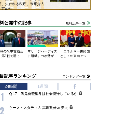
保障協力の意味
行き着くリスク
望、失われる秩序、米軍介入
和泰明
小山堅
の可能性
6年5月15日
2026年5月14日
料公開中の記事
無料記事一覧
連戦の米中首脳会
マリ「ジハーディス
「エネルギー供給国
、第1戦で勝っ
ト組織」の攻勢が…
としての東南アジ…
…
目記事ランキング
ランキング一覧
24時間
1週間
f
1
Q.17 酒鬼薔薇聖斗は社会復帰しているか
2
ケース・スタディ３ 高嶋政伸vs.美元