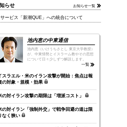
知らせ
お知らせ一覧
新サービス「新潮QUE」への統合について
池内恵の中東通信
池内恵（いけうちさとし 東京大学教授）
が、中東情勢とイスラーム教やその思想
について日々少しずつ解説します。
一覧
イスラエル・米のイラン攻撃が開始：焦点は報
復の対象・規模・効果
米の対イラン攻撃の期限は「増派コスト」
米の対イラン「強制外交」で戦争回避の道は限
りなく狭い