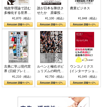
地政学理論で読む
誰が日本を降伏さ
農業ビジネス
多極化する世界：
せたか 原爆投
トランプとBRICS
下、ソ連参戦、そ
¥1,870（税込）
¥1,100（税込）
¥1,848（税込）
の挑戦
して聖断 (PHP新
書)
古典に学ぶ現代世
ルペンと極右ポピ
ウンコノミクス
界 (日経プレミア
ュリズムの時代：
(インターナショナ
シリーズ)
〈ヤヌス〉の二つ
ル新書)
¥1,210（税込）
¥2,750（税込）
¥1,045（税込）
の顔