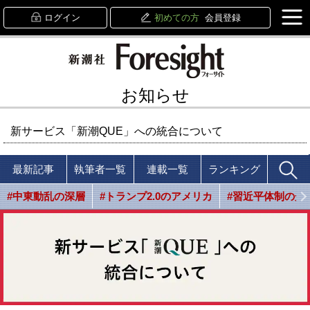
ログイン
初めての方
会員登録
お知らせ
新サービス「新潮QUE」への統合について
最新記事
執筆者一覧
連載一覧
ランキング
#中東動乱の深層
#トランプ2.0のアメリカ
#習近平体制の光