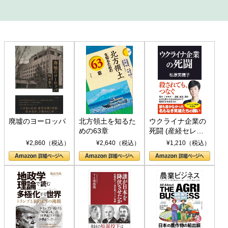
廃墟のヨーロッパ
北方領土を知るた
ウクライナ企業の
めの63章
死闘 (産経セレク
ト S 039)
¥2,860（税込）
¥2,640（税込）
¥1,210（税込）