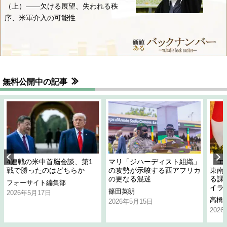
（上）――欠ける展望、失われる秩
序、米軍介入の可能性
無料公開中の記事
4連戦の米中首脳会談、第1
マリ「ジハーディスト組織」
「エ
戦で勝ったのはどちらか
の攻勢が示唆する西アフリカ
東南
の更なる混迷
る課
フォーサイト編集部
イラ
篠田英朗
2026年5月17日
高橋
2026年5月15日
202