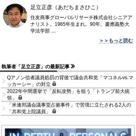
足立正彦（あだちまさひこ）
住友商事グローバルリサーチ株式会社シニアア
ナリスト。1965年生まれ。90年、慶應義塾大
学法学部
…
＞＞もっと読む
執筆者「足立正彦」の最新記事
Qアノン信者議員処罰の背後で議会共和党「マコネルvs.マ
ッカーシー」の対立
2022年中間選挙で「反転攻勢」を狙う「トランプ前大統
領」
「米連邦議会議事堂占拠事件」で苦境に立たされる2人の
「共和党上院議員」