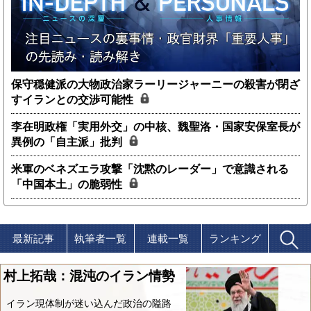
保守穏健派の大物政治家ラーリージャーニーの殺害が閉ざ
すイランとの交渉可能性
李在明政権「実用外交」の中核、魏聖洛・国家安保室長が
異例の「自主派」批判
米軍のベネズエラ攻撃「沈黙のレーダー」で意識される
「中国本土」の脆弱性
最新記事
執筆者一覧
連載一覧
ランキング
村上拓哉：混沌のイラン情勢
イラン現体制が迷い込んだ政治の隘路