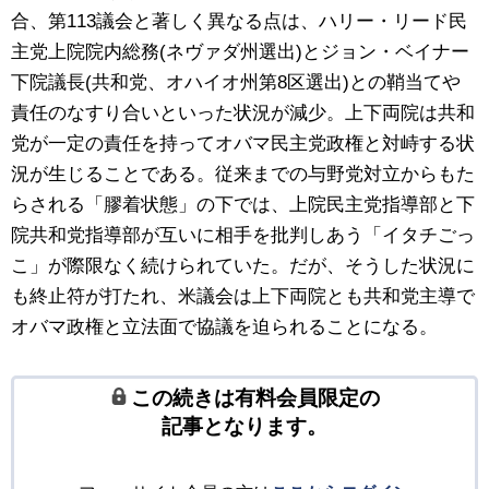
合、第113議会と著しく異なる点は、ハリー・リード民
主党上院院内総務(ネヴァダ州選出)とジョン・ベイナー
下院議長(共和党、オハイオ州第8区選出)との鞘当てや
責任のなすり合いといった状況が減少。上下両院は共和
党が一定の責任を持ってオバマ民主党政権と対峙する状
況が生じることである。従来までの与野党対立からもた
らされる「膠着状態」の下では、上院民主党指導部と下
院共和党指導部が互いに相手を批判しあう「イタチごっ
こ」が際限なく続けられていた。だが、そうした状況に
も終止符が打たれ、米議会は上下両院とも共和党主導で
オバマ政権と立法面で協議を迫られることになる。
この続きは有料会員限定の
記事となります。