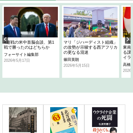
4連戦の米中首脳会談、第1
マリ「ジハーディスト組織」
「エ
戦で勝ったのはどちらか
の攻勢が示唆する西アフリカ
東南
の更なる混迷
る課
フォーサイト編集部
イラ
篠田英朗
2026年5月17日
高橋
2026年5月15日
202