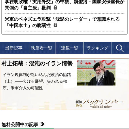
李在明政権「実用外交」の中核、魏聖洛・国家安保室長が
異例の「自主派」批判
米軍のベネズエラ攻撃「沈黙のレーダー」で意識される
「中国本土」の脆弱性
最新記事
執筆者一覧
連載一覧
ランキング
村上拓哉：混沌のイラン情勢
イラン現体制が迷い込んだ政治の隘路
（上）――欠ける展望、失われる秩
序、米軍介入の可能性
無料公開中の記事