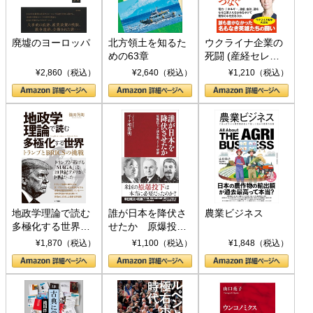
廃墟のヨーロッパ
北方領土を知るた
ウクライナ企業の
めの63章
死闘 (産経セレク
ト S 039)
¥2,860（税込）
¥2,640（税込）
¥1,210（税込）
地政学理論で読む
誰が日本を降伏さ
農業ビジネス
多極化する世界：
せたか 原爆投
トランプとBRICS
下、ソ連参戦、そ
¥1,870（税込）
¥1,100（税込）
¥1,848（税込）
の挑戦
して聖断 (PHP新
書)