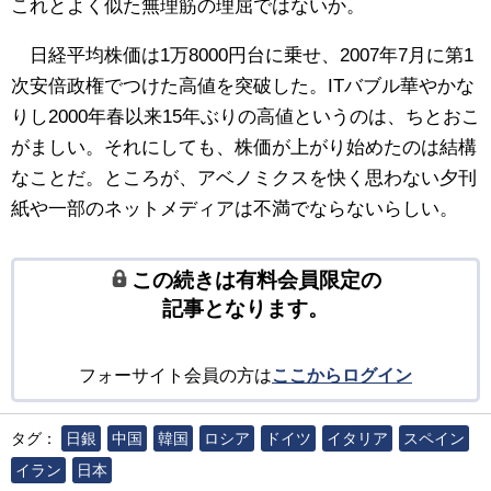
これとよく似た無理筋の理屈ではないか。
日経平均株価は1万8000円台に乗せ、2007年7月に第1
次安倍政権でつけた高値を突破した。ITバブル華やかな
りし2000年春以来15年ぶりの高値というのは、ちとおこ
がましい。それにしても、株価が上がり始めたのは結構
なことだ。ところが、アベノミクスを快く思わない夕刊
紙や一部のネットメディアは不満でならないらしい。
この続きは有料会員限定の
記事となります。
フォーサイト会員の方は
ここからログイン
タグ：
日銀
中国
韓国
ロシア
ドイツ
イタリア
スペイン
イラン
日本