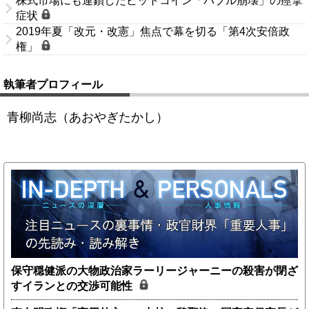
株式市場にも連鎖したビットコイン「バブル崩壊」の痙攣
症状
2019年夏「改元・改憲」焦点で幕を切る「第4次安倍政
権」
執筆者プロフィール
青柳尚志（あおやぎたかし）
保守穏健派の大物政治家ラーリージャーニーの殺害が閉ざ
すイランとの交渉可能性