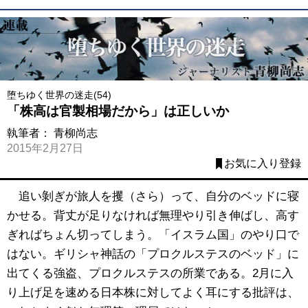
堕ちゆく世界の迷走(54)
「株高は官製相場だから」は正しいか
執筆者：
青柳尚志
2015年2月27日
お気に入り登録
追い剝ぎが旅人を攫（さら）って、自分のベッドに寝
かせる。背丈が足りなければ無理やり引き伸ばし、高す
ぎればちょん切ってしまう。「イスラム国」のやり口で
はない。ギリシャ神話の「プロクルステスのベッド」に
出てくる強盗、プロクルステスの所業である。2月に入
り上げ足を速める日本株に対してよく耳にする批評は、