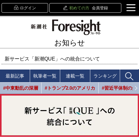
ログイン
初めての方
会員登録
お知らせ
新サービス「新潮QUE」への統合について
最新記事
執筆者一覧
連載一覧
ランキング
#中東動乱の深層
#トランプ2.0のアメリカ
#習近平体制の光