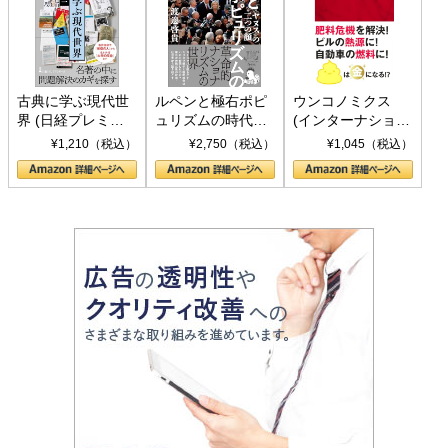
古典に学ぶ現代世
ルペンと極右ポピ
ウンコノミクス
界 (日経プレミア
ュリズムの時代：
(インターナショナ
シリーズ)
〈ヤヌス〉の二つ
ル新書)
¥1,210（税込）
¥2,750（税込）
¥1,045（税込）
の顔