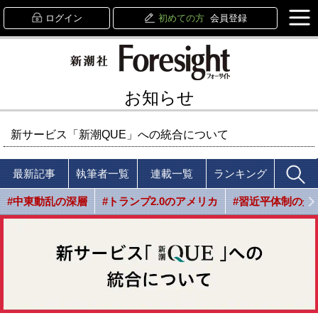
ログイン
初めての方
会員登録
お知らせ
新サービス「新潮QUE」への統合について
最新記事
執筆者一覧
連載一覧
ランキング
#中東動乱の深層
#トランプ2.0のアメリカ
#習近平体制の光