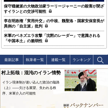
保守穏健派の大物政治家ラーリージャーニーの殺害が閉ざ
すイランとの交渉可能性
李在明政権「実用外交」の中核、魏聖洛・国家安保室長が
異例の「自主派」批判
米軍のベネズエラ攻撃「沈黙のレーダー」で意識される
「中国本土」の脆弱性
最新記事
執筆者一覧
連載一覧
ランキング
村上拓哉：混沌のイラン情勢
イラン現体制が迷い込んだ政治の隘路
（上）――欠ける展望、失われる秩
序、米軍介入の可能性