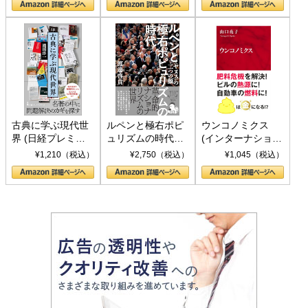
書)
古典に学ぶ現代世
ルペンと極右ポピ
ウンコノミクス
界 (日経プレミア
ュリズムの時代：
(インターナショナ
シリーズ)
〈ヤヌス〉の二つ
ル新書)
¥1,210（税込）
¥2,750（税込）
¥1,045（税込）
の顔