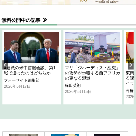
無料公開中の記事
4連戦の米中首脳会談、第1
マリ「ジハーディスト組織」
「エ
戦で勝ったのはどちらか
の攻勢が示唆する西アフリカ
東南
の更なる混迷
る課
フォーサイト編集部
イラ
篠田英朗
2026年5月17日
高橋
2026年5月15日
202