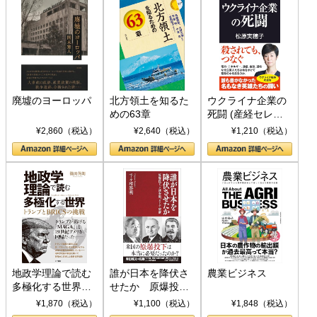
廃墟のヨーロッパ
北方領土を知るた
ウクライナ企業の
めの63章
死闘 (産経セレク
ト S 039)
¥2,860（税込）
¥2,640（税込）
¥1,210（税込）
地政学理論で読む
誰が日本を降伏さ
農業ビジネス
多極化する世界：
せたか 原爆投
トランプとBRICS
下、ソ連参戦、そ
¥1,870（税込）
¥1,100（税込）
¥1,848（税込）
の挑戦
して聖断 (PHP新