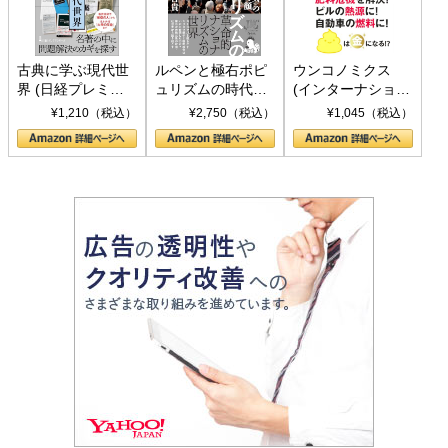
古典に学ぶ現代世
ルペンと極右ポピ
ウンコノミクス
界 (日経プレミア
ュリズムの時代：
(インターナショナ
シリーズ)
〈ヤヌス〉の二つ
ル新書)
¥1,210（税込）
¥2,750（税込）
¥1,045（税込）
の顔