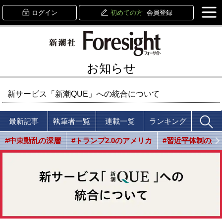
ログイン
初めての方
会員登録
お知らせ
新サービス「新潮QUE」への統合について
最新記事
執筆者一覧
連載一覧
ランキング
#中東動乱の深層
#トランプ2.0のアメリカ
#習近平体制の光