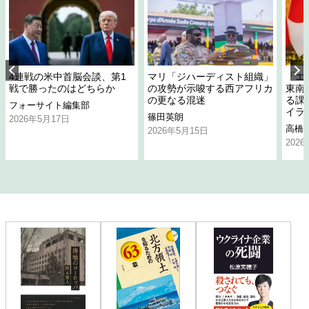
4連戦の米中首脳会談、第1
マリ「ジハーディスト組織」
「エ
戦で勝ったのはどちらか
の攻勢が示唆する西アフリカ
東南
の更なる混迷
る課
フォーサイト編集部
イラ
篠田英朗
2026年5月17日
高橋
2026年5月15日
202