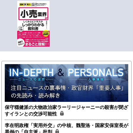
保守穏健派の大物政治家ラーリージャーニーの殺害が閉ざ
すイランとの交渉可能性
李在明政権「実用外交」の中核、魏聖洛・国家安保室長が
異例の「自主派」批判