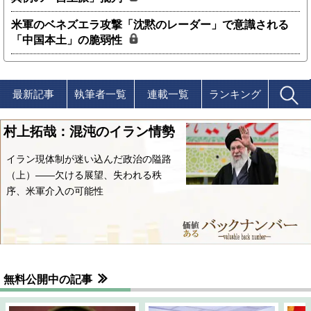
米軍のベネズエラ攻撃「沈黙のレーダー」で意識される
「中国本土」の脆弱性
最新記事
執筆者一覧
連載一覧
ランキング
村上拓哉：混沌のイラン情勢
イラン現体制が迷い込んだ政治の隘路
（上）――欠ける展望、失われる秩
序、米軍介入の可能性
無料公開中の記事