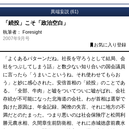
異端妄説 (61)
「続投」こそ「政治空白」
執筆者：
Foresight
2007年9月号
お気に入り登録
「よくあるパターンだね。社長を守ろうとして結局、会
社をつぶしてしまう話」と数少ない知り合いの国会議員
に言ったら「うまいこというね。それ使わせてもらお
う」と妙に感心された。安倍首相の「続投」のことであ
る。「全部、牛肉」と嘘をついてついに嘘がばれ、会社
存続が不可能になった北海道の会社。わが首相は選挙で
負けた原因は、年金記録、閣僚の失言、それに地方の不
満だとのたまった。つまり悪いのは社会保険庁と松岡利
勝元農水相、久間章生前防衛相、それに赤城徳彦前農水