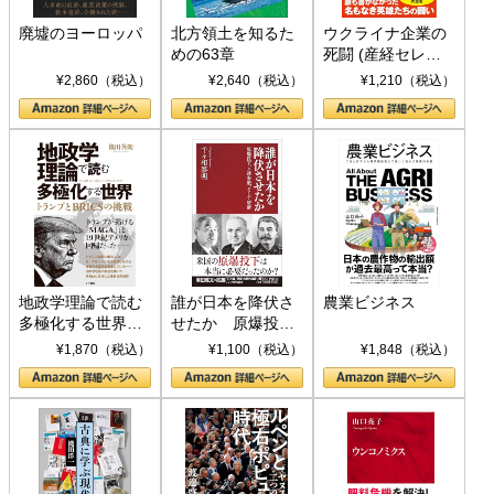
廃墟のヨーロッパ
北方領土を知るた
ウクライナ企業の
めの63章
死闘 (産経セレク
ト S 039)
¥2,860（税込）
¥2,640（税込）
¥1,210（税込）
地政学理論で読む
誰が日本を降伏さ
農業ビジネス
多極化する世界：
せたか 原爆投
トランプとBRICS
下、ソ連参戦、そ
¥1,870（税込）
¥1,100（税込）
¥1,848（税込）
の挑戦
して聖断 (PHP新
書)