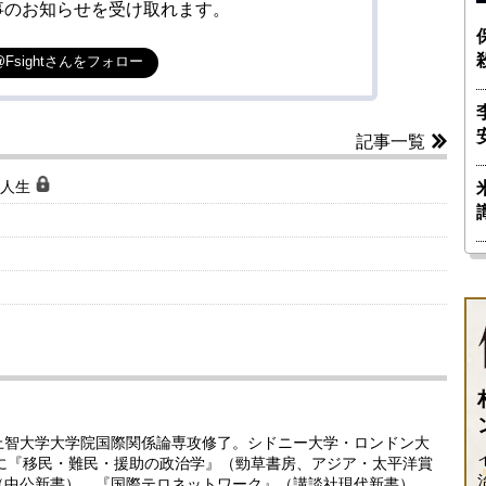
事のお知らせを受け取れます。
@Fsightさんをフォロー
記事一覧
な人生
。上智大学大学院国際関係論専攻修了。シドニー大学・ロンドン大
書に『移民・難民・援助の政治学』（勁草書房、アジア・太平洋賞
（中公新書）、『国際テロネットワーク』（講談社現代新書）、