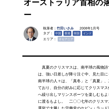
オーストラリア首相の
ー
執筆者：
竹田いさみ
2008年1月号
タグ：
中国
香港
韓国
インド
エリア：
オセアニア
真夏のクリスマスは、南半球の風物詩
は、強い日差しが降り注ぐ中、見た目に
南半球の人々は、「真冬」と「真夏」、
ており、自分の好みに応じてクリスマス
へ繰り出しマリンスポーツを楽しむもよ
に渡るもよし。 二〇〇七年のクリスマ
選挙で大勝した労働党のケビン・ラッド