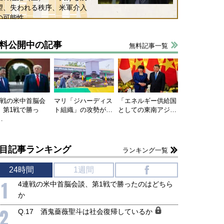
望、失われる秩序、米軍介入
の可能性
料公開中の記事
無料記事一覧
連戦の米中首脳会
マリ「ジハーディス
「エネルギー供給国
、第1戦で勝っ
ト組織」の攻勢が…
としての東南アジ…
…
国にも理解してほしい「極東
ホルムズ海峡危機で加速したエ
905年体制」における日米韓安
ネルギー転換が「中国依存」に
目記事ランキング
ランキング一覧
保障協力の意味
行き着くリスク
和泰明
小山堅
24時間
1週間
f
6年5月15日
2026年5月14日
1
4連戦の米中首脳会談、第1戦で勝ったのはどちら
か
2
Q.17 酒鬼薔薇聖斗は社会復帰しているか