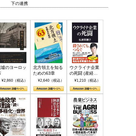
下の連携
廃墟のヨーロッ
北方領土を知る
ウクライナ企業
パ
ための63章
の死闘 (産経セ
レクト S 039)
¥2,860（税込）
¥2,640（税込）
¥1,210（税込）