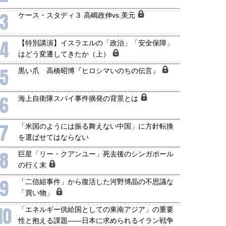
3
ケース・スタディ３ 高嶋政伸vs.美元
4
【特別講演】イスラエルの「政治」「安全保障」
はどう変遷してきたか（上）
5
黒い爪 高橋昭博『ヒロシマいのちの伝言』
6
海上自衛隊スパイ事件摘発の背景とは
7
「米国のようには振る舞えない中国」に方針転換
を選ばせてはならない
8
巨星「リー・クアンユー」死去後のシンガポール
の行く末
9
「二信組事件」から復活した河野博晶の不思議な
「買い物」
10
「エネルギー供給国としての東南アジア」の重要
性と抱える課題――日本に求められるイラン戦争