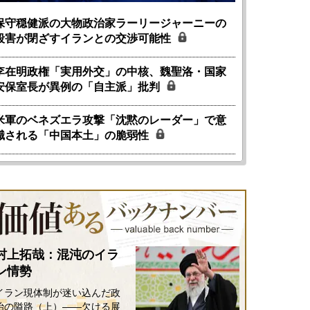
保守穏健派の大物政治家ラーリージャーニーの
殺害が閉ざすイランとの交渉可能性
李在明政権「実用外交」の中核、魏聖洛・国家
安保室長が異例の「自主派」批判
米軍のベネズエラ攻撃「沈黙のレーダー」で意
識される「中国本土」の脆弱性
村上拓哉：混沌のイラ
ン情勢
イラン現体制が迷い込んだ政
治の隘路（上）――欠ける展