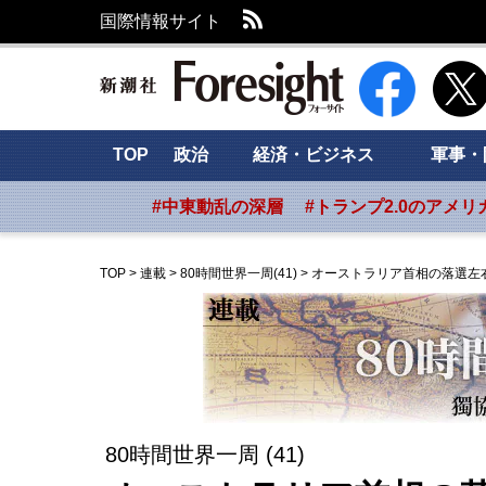
RSS
国際情報サイト
新潮社 Foresig
TOP
政治
経済・ビジネス
軍事・
#中東動乱の深層
#トランプ2.0のアメリ
TOP
>
連載
>
80時間世界一周(41)
>
オーストラリア首相の落選左
80時間世界一周 (41)