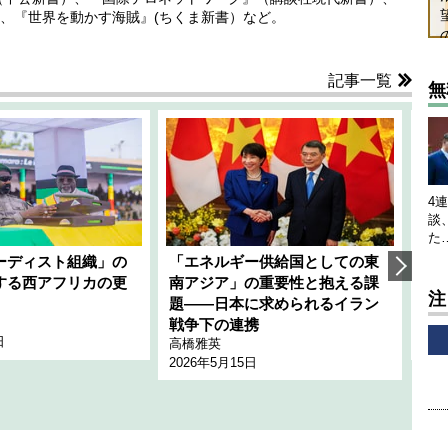
、『世界を動かす海賊』(ちくま新書）など。
記事一覧
無
4
談
た
ーディスト組織」の
「エネルギー供給国としての東
韓
する西アフリカの更
南アジア」の重要性と抱える課
1
注
題――日本に求められるイラン
全
千々
戦争下の連携
日
202
高橋雅英
2026年5月15日