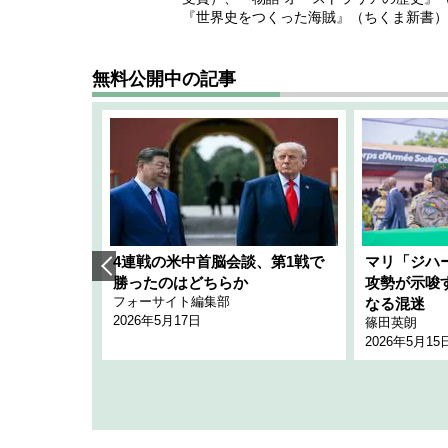
『世界史をつくった海賊』（ちくま新書）
無料公開中の記事
艦隊」構想
4連戦の米中首脳会談、第1戦で
マリ「ジハ
「空白」
勝ったのはどちらか
攻勢が示唆
フォーサイト編集部
のか
なる混迷
2026年5月17日
篠田英朗
2026年5月15