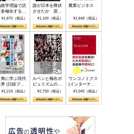
地政学理論で読
誰が日本を降伏
農業ビジネス
む多極化する世
させたか 原爆
界：トランプと
投下、ソ連参
¥1,870（税込）
¥1,100（税込）
¥1,848（税込）
RICSの挑戦
戦、そして聖断
(PHP新書)
古典に学ぶ現代
ルペンと極右ポ
ウンコノミクス
世界 (日経プレ
ピュリズムの時
(インターナシ
ミアシリーズ)
代：〈ヤヌス〉
ョナル新書)
¥1,210（税込）
¥2,750（税込）
¥1,045（税込）
の二つの顔