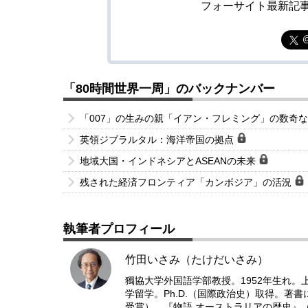
フォーサイト最新記
「80時間世界一周」のバックナンバー
「007」の生みの親「イアン・フレミング」の数奇
英領ジブラルタル：海洋帝国の拠点
地域大国・インドネシアとASEANの未来
残された経済フロンティア「カンボジア」の活況
執筆者プロフィール
竹田いさみ（たけだいさみ）
獨協大学外国語学部教授。1952年生れ
学留学。Ph.D.（国際政治史）取得。著
受賞）、『物語 オーストラリアの歴史』