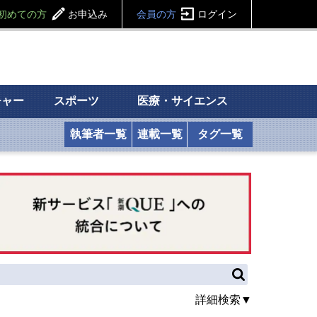
初めての方
お申込み
会員の方
ログイン
チャー
スポーツ
医療・サイエンス
執筆者一覧
連載一覧
タグ一覧
詳細検索▼