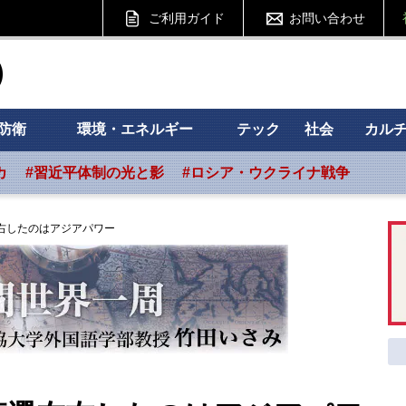
ご利用ガイド
お問い合わせ
ht フォーサイト
防衛
環境・エネルギー
テック
社会
カル
カ
#習近平体制の光と影
#ロシア・ウクライナ戦争
右したのはアジアパワー