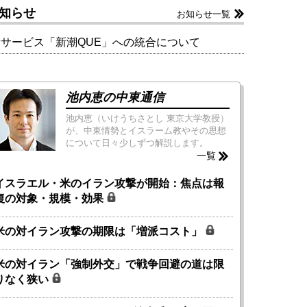
知らせ
お知らせ一覧
新サービス「新潮QUE」への統合について
池内恵の中東通信
池内恵（いけうちさとし 東京大学教授）
が、中東情勢とイスラーム教やその思想
について日々少しずつ解説します。
一覧
イスラエル・米のイラン攻撃が開始：焦点は報
復の対象・規模・効果
米の対イラン攻撃の期限は「増派コスト」
米の対イラン「強制外交」で戦争回避の道は限
りなく狭い