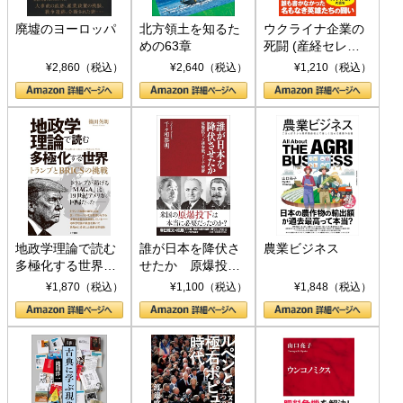
廃墟のヨーロッパ
北方領土を知るた
ウクライナ企業の
めの63章
死闘 (産経セレク
ト S 039)
¥2,860（税込）
¥2,640（税込）
¥1,210（税込）
地政学理論で読む
誰が日本を降伏さ
農業ビジネス
多極化する世界：
せたか 原爆投
トランプとBRICS
下、ソ連参戦、そ
¥1,870（税込）
¥1,100（税込）
¥1,848（税込）
の挑戦
して聖断 (PHP新
書)