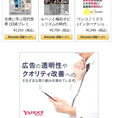
古典に学ぶ現代世
ルペンと極右ポピ
ウンコノミクス
界 (日経プレミア
ュリズムの時代：
(インターナショナ
シリーズ)
〈ヤヌス〉の二つ
ル新書)
¥1,210（税込）
¥2,750（税込）
¥1,045（税込）
の顔