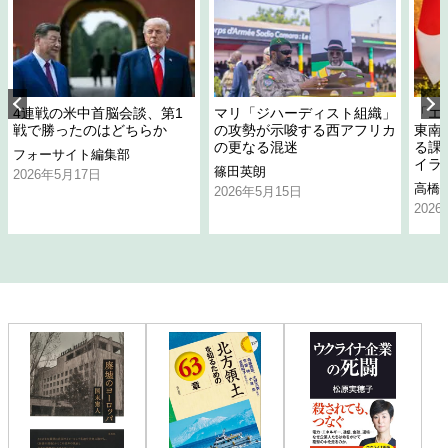
4連戦の米中首脳会談、第1
マリ「ジハーディスト組織」
「エ
戦で勝ったのはどちらか
の攻勢が示唆する西アフリカ
東南
の更なる混迷
る課
フォーサイト編集部
イラ
篠田英朗
2026年5月17日
高橋
2026年5月15日
202