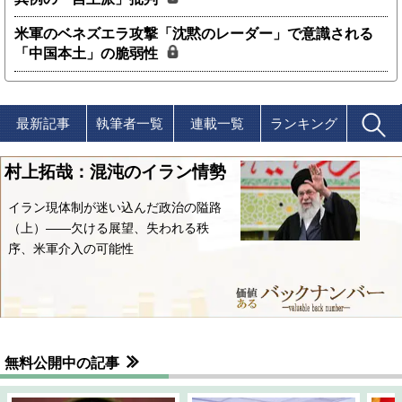
米軍のベネズエラ攻撃「沈黙のレーダー」で意識される
「中国本土」の脆弱性
最新記事
執筆者一覧
連載一覧
ランキング
村上拓哉：混沌のイラン情勢
イラン現体制が迷い込んだ政治の隘路
（上）――欠ける展望、失われる秩
序、米軍介入の可能性
無料公開中の記事