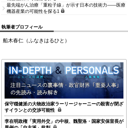
最先端がん治療「重粒子線」が示す日本の技術力――医療
機器産業の可能性を探る1
執筆者プロフィール
船木春仁（ふなきはるひと）
保守穏健派の大物政治家ラーリージャーニーの殺害が閉ざ
すイランとの交渉可能性
李在明政権「実用外交」の中核、魏聖洛・国家安保室長が
異例の「自主派」批判