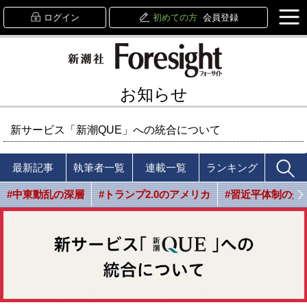
ログイン
初めての方
会員登録
お知らせ
新サービス「新潮QUE」への統合について
最新記事
執筆者一覧
連載一覧
ランキング
#中東動乱の深層
#トランプ2.0のアメリカ
#習近平体制の光