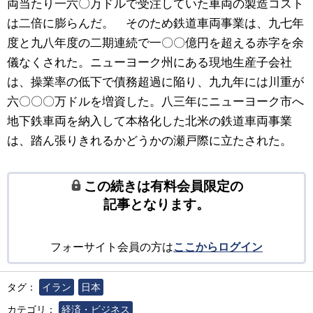
両当たり一六〇万ドルで受注していた車両の製造コスト
は二倍に膨らんだ。 そのため鉄道車両事業は、九七年
度と九八年度の二期連続で一〇〇億円を超える赤字を余
儀なくされた。ニューヨーク州にある現地生産子会社
は、操業率の低下で債務超過に陥り、九九年には川重が
六〇〇〇万ドルを増資した。八三年にニューヨーク市へ
地下鉄車両を納入して本格化した北米の鉄道車両事業
は、踏ん張りきれるかどうかの瀬戸際に立たされた。
この続きは有料会員限定の
記事となります。
フォーサイト会員の方は
ここからログイン
タグ：
イラン
日本
カテゴリ：
経済・ビジネス