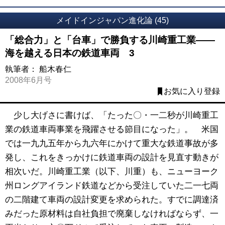
メイドインジャパン進化論 (45)
「総合力」と「台車」で勝負する川崎重工業――
海を越える日本の鉄道車両 3
執筆者：
船木春仁
2008年6月号
お気に入り登録
少し大げさに書けば、「たった〇・一二秒が川崎重工
業の鉄道車両事業を飛躍させる節目になった」。 米国
では一九九五年から九六年にかけて重大な鉄道事故が多
発し、これをきっかけに鉄道車両の設計を見直す動きが
相次いだ。川崎重工業（以下、川重）も、ニューヨーク
州ロングアイランド鉄道などから受注していた二一七両
の二階建て車両の設計変更を求められた。すでに調達済
みだった原材料は自社負担で廃棄しなければならず、一